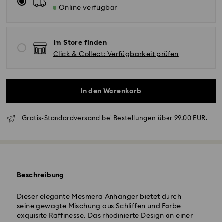
Online verfügbar
Im Store finden
Click & Collect: Verfügbarkeit prüfen
In den Warenkorb
Standardversand - GLS
Gratis-Standardversand bei Bestellungen über 99.00 EUR.
Bestellungen, die montags bis freitags bis spätestens
10:00 Uhr MEZ eingehen, werden am gleichen
Werktag bearbeitet und versendet.
Lieferzeit bei Standardversand: 2 Werktag nach
Beschreibung
Bearbeitung und Versand
Standard Versandkosten: EUR 6.95
Dieser elegante Mesmera Anhänger bietet durch
Kostenloser Standardversand bei einem Einkauf über:
seine gewagte Mischung aus Schliffen und Farbe
EUR 99
exquisite Raffinesse. Das rhodinierte Design an einer