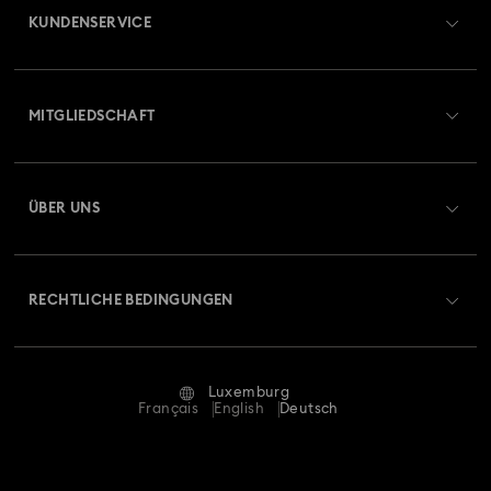
KUNDENSERVICE
Übersicht zum Kundenservice
MITGLIEDSCHAFT
Auftragsstatus
Registrieren
Geschenkkarten-Guthaben
ÜBER UNS
Swarovski Club
Versand
Über Swarovski
Swarovski Crystal Society (SCS)
Retouren und Umtausch
RECHTLICHE BEDINGUNGEN
Stellen & Karriere
Reparaturstatus
Nutzungsbedingungen
Alumni Community
Luxemburg
Kontakt
AGB
Français
English
Deutsch
Für Geschäftskunden
Größe berechnen
Datenschutz
Sitemap