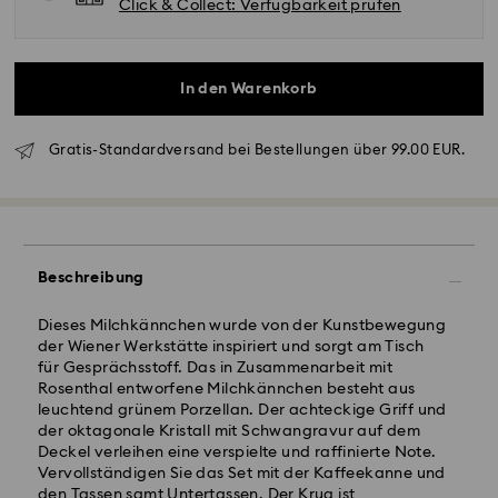
Click & Collect: Verfügbarkeit prüfen
In den Warenkorb
Gratis-Standardversand bei Bestellungen über 99.00 EUR.
Standardversand - GLS
Bestellungen, die montags bis freitags bis spätestens
10:00 Uhr MEZ eingehen, werden am gleichen
Beschreibung
Werktag bearbeitet und versendet.
Lieferzeit bei Standardversand: 2 Werktag nach
Dieses Milchkännchen wurde von der Kunstbewegung
Bearbeitung und Versand
der Wiener Werkstätte inspiriert und sorgt am Tisch
Standard Versandkosten: EUR 6.95
für Gesprächsstoff. Das in Zusammenarbeit mit
Kostenloser Standardversand bei einem Einkauf über:
Rosenthal entworfene Milchkännchen besteht aus
EUR 99
leuchtend grünem Porzellan. Der achteckige Griff und
der oktagonale Kristall mit Schwangravur auf dem
Deckel verleihen eine verspielte und raffinierte Note.
Expressversand - FedEx
Vervollständigen Sie das Set mit der Kaffeekanne und
Swarovski Kristall ist ein empfindliches Material, das
Bestellungen, die montags bis freitags bis spätestens
den Tassen samt Untertassen. Der Krug ist