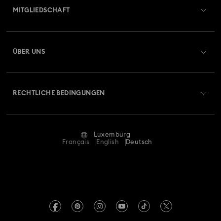
MITGLIEDSCHAFT
Auftragsstatus
Registrieren
Geschenkkarten-Guthaben
ÜBER UNS
Swarovski Club
Versand
Über Swarovski
Swarovski Crystal Society (SCS)
Retouren und Umtausch
RECHTLICHE BEDINGUNGEN
Stellen & Karriere
Reparaturstatus
Nutzungsbedingungen
Alumni Community
Luxemburg
Kontakt
AGB
Français
English
Deutsch
Für Geschäftskunden
Größe berechnen
Datenschutz
Sitemap
Store-Finder
Impressum
Swarovski Created Diamonds
Termin buchen
REACH-Informationen