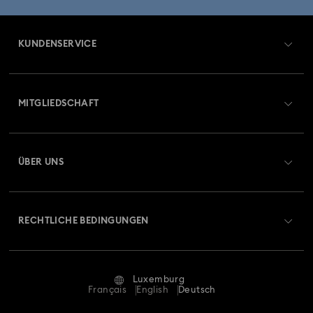
KUNDENSERVICE
Übersicht zum Kundenservice
MITGLIEDSCHAFT
Auftragsstatus
Registrieren
Geschenkkarten-Guthaben
ÜBER UNS
Swarovski Club
Versand
Über Swarovski
Swarovski Crystal Society (SCS)
Retouren und Umtausch
RECHTLICHE BEDINGUNGEN
Stellen & Karriere
Reparaturstatus
Nutzungsbedingungen
Alumni Community
Luxemburg
Kontakt
AGB
Français
English
Deutsch
Für Geschäftskunden