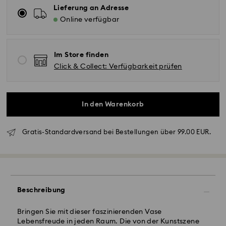
Lieferung an Adresse
Online verfügbar
Im Store finden
Click & Collect: Verfügbarkeit prüfen
In den Warenkorb
Gratis-Standardversand bei Bestellungen über 99.00 EUR.
Standardversand - GLS
Bestellungen, die montags bis freitags bis spätestens
10:00 Uhr MEZ eingehen, werden am gleichen
Werktag bearbeitet und versendet.
Beschreibung
Lieferzeit bei Standardversand: 2 Werktag nach
Bearbeitung und Versand
Bringen Sie mit dieser faszinierenden Vase
Standard Versandkosten: EUR 6.95
Lebensfreude in jeden Raum. Die von der Kunstszene
Kostenloser Standardversand bei einem Einkauf über: