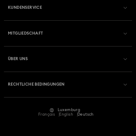
KUNDENSERVICE
Übersicht zum Kundenservice
MITGLIEDSCHAFT
Auftragsstatus
Registrieren
Geschenkkarten-Guthaben
ÜBER UNS
Swarovski Club
Versand
Über Swarovski
Swarovski Crystal Society (SCS)
Retouren und Umtausch
RECHTLICHE BEDINGUNGEN
Stellen & Karriere
Reparaturstatus
Nutzungsbedingungen
Alumni Community
Luxemburg
Kontakt
AGB
Français
English
Deutsch
Für Geschäftskunden
Größe berechnen
Datenschutz
Sitemap