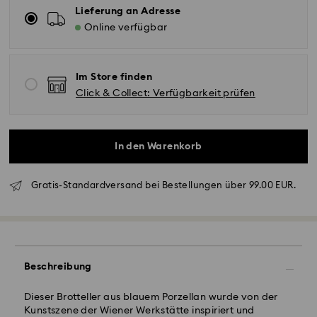
Lieferung an Adresse
Online verfügbar
Im Store finden
Click & Collect: Verfügbarkeit prüfen
In den Warenkorb
Standardversand - GLS
Gratis-Standardversand bei Bestellungen über 99.00 EUR.
Bestellungen, die montags bis freitags bis spätestens
10:00 Uhr MEZ eingehen, werden am gleichen
Werktag bearbeitet und versendet.
Lieferzeit bei Standardversand: 2 Werktag nach
Beschreibung
Bearbeitung und Versand
Standard Versandkosten: EUR 6.95
Dieser Brotteller aus blauem Porzellan wurde von der
Kostenloser Standardversand bei einem Einkauf über:
Kunstszene der Wiener Werkstätte inspiriert und
EUR 99