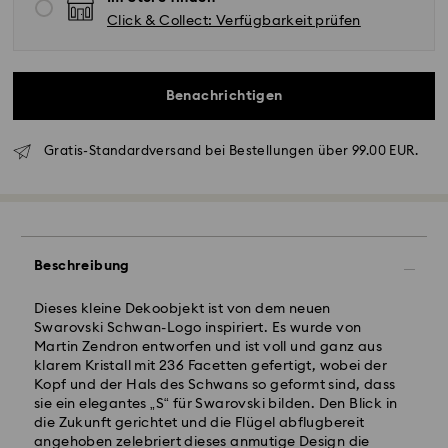
Click & Collect: Verfügbarkeit prüfen
Benachrichtigen
Gratis-Standardversand bei Bestellungen über 99.00 EUR.
Standardversand - GLS
Bestellungen, die montags bis freitags bis spätestens
Beschreibung
10:00 Uhr MEZ eingehen, werden am gleichen
Werktag bearbeitet und versendet.
Dieses kleine Dekoobjekt ist von dem neuen
Lieferzeit bei Standardversand: 2 Werktag nach
Swarovski Schwan-Logo inspiriert. Es wurde von
Bearbeitung und Versand
Martin Zendron entworfen und ist voll und ganz aus
Standard Versandkosten: EUR 6.95
klarem Kristall mit 236 Facetten gefertigt, wobei der
Kostenloser Standardversand bei einem Einkauf über:
Kopf und der Hals des Schwans so geformt sind, dass
EUR 99
sie ein elegantes „S“ für Swarovski bilden. Den Blick in
die Zukunft gerichtet und die Flügel abflugbereit
angehoben zelebriert dieses anmutige Design die
Expressversand - FedEx