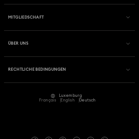
Übersicht zum Kundenservice
MITGLIEDSCHAFT
Auftragsstatus
Registrieren
Geschenkkarten-Guthaben
ÜBER UNS
Swarovski Club
Versand
Über Swarovski
Swarovski Crystal Society (SCS)
Retouren und Umtausch
RECHTLICHE BEDINGUNGEN
Stellen & Karriere
Reparaturstatus
Nutzungsbedingungen
Alumni Community
Luxemburg
Kontakt
AGB
Français
English
Deutsch
Für Geschäftskunden
Größe berechnen
Datenschutz
Sitemap
Store-Finder
Impressum
Swarovski Created Diamonds