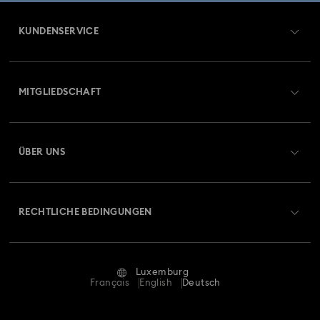
KUNDENSERVICE
Übersicht zum Kundenservice
MITGLIEDSCHAFT
Auftragsstatus
Registrieren
Geschenkkarten-Guthaben
ÜBER UNS
Swarovski Club
Versand
Über Swarovski
Swarovski Crystal Society (SCS)
Retouren und Umtausch
RECHTLICHE BEDINGUNGEN
Stellen & Karriere
Reparaturstatus
Nutzungsbedingungen
Alumni Community
Luxemburg
Kontakt
AGB
Français
English
Deutsch
Für Geschäftskunden
Größe berechnen
Datenschutz