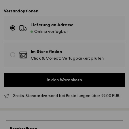
Versandoptionen
Lieferung an Adresse
Online verfügbar
Im Store finden
Click & Collect: Verfügbarkeit prüfen
In den Warenkorb
Standardversand - GLS
Gratis-Standardversand bei Bestellungen über 99.00 EUR.
Bestellungen, die montags bis freitags bis spätestens
10:00 Uhr MEZ eingehen, werden am gleichen
Werktag bearbeitet und versendet.
Lieferzeit bei Standardversand: 2 Werktag nach
Bearbeitung und Versand