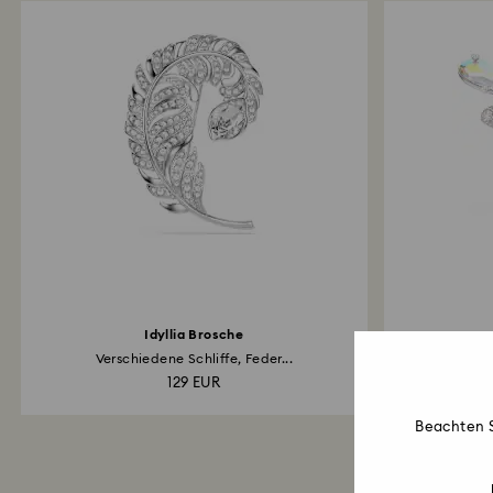
Idyllia Brosche
Verschiedene Schliffe, Feder...
Ariana Gra
129 EUR
Beachten S