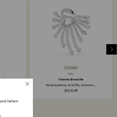
2 Farben
Neu
osche
Vienna Brosche
Verschiedene Schliffe, Schwan...
250 EUR
and liefern