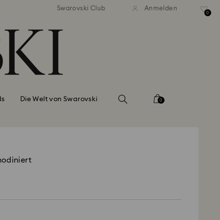
ser Standardversand ab 99 EUR
Kostenloser Standardversand 
Swarovski Club
Anmelden
0
ds
Die Welt von Swarovski
0
odiniert