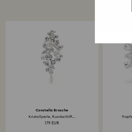
Constella Brosche
Kristallperle, Rundschliff...
Tropf
179 EUR