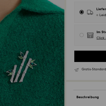
Liefe
Leid
Im St
Click
Gratis-Standard
Standardversand 
Bestellungen, die 
eingehen, werden 
Beschreibung
Lieferzeit bei St
Versand