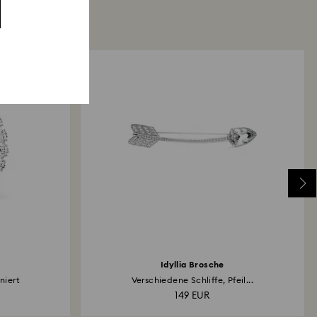
Idyllia Brosche
niert
Verschiedene Schliffe, Pfeil...
149 EUR