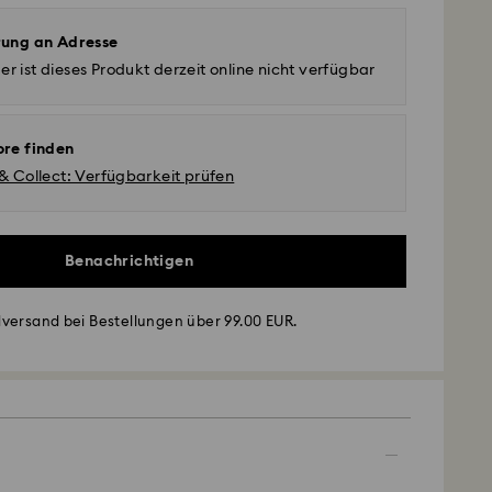
rung an Adresse
er ist dieses Produkt derzeit online nicht verfügbar
ore finden
 & Collect: Verfügbarkeit prüfen
Benachrichtigen
versand bei Bestellungen über 99.00 EUR.
- GLS
montags bis freitags bis spätestens 10:00 Uhr MEZ
am gleichen Werktag bearbeitet und versendet.
andardversand: 2 Werktag nach Bearbeitung und