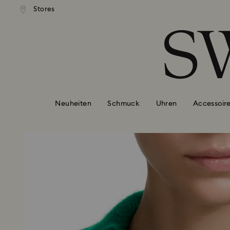
ser Standardversand ab 99 EUR
Kostenloser Standardversand 
Stores
Liste Tastaturkürzel
0 - Header
1 - Hauptinhalt
2 - Footer
Neuheiten
Schmuck
Uhren
Accessoir