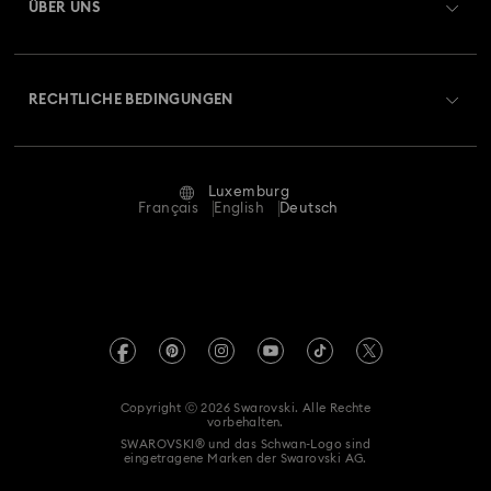
ÜBER UNS
Swarovski Club
Versand
Über Swarovski
Swarovski Crystal Society (SCS)
Retouren und Umtausch
RECHTLICHE BEDINGUNGEN
Stellen & Karriere
Reparaturstatus
Nutzungsbedingungen
Alumni Community
Luxemburg
Kontakt
AGB
Français
English
Deutsch
Für Geschäftskunden
Größe berechnen
Datenschutz
Sitemap
Store-Finder
Impressum
Swarovski Created Diamonds
Termin buchen
REACH-Informationen
Kristallwelten
Copyright ⓒ 2026 Swarovski. Alle Rechte
Erklärung zur Barrierefreiheit
vorbehalten.
Code of Conduct & Policies
SWAROVSKI® und das Schwan-Logo sind
eingetragene Marken der Swarovski AG.
Einwilligungserklärung zum Datenschutz