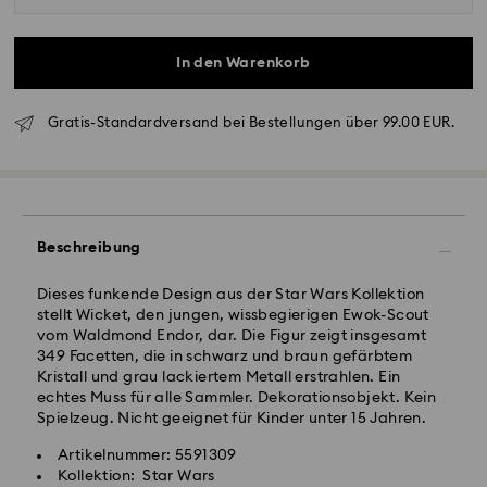
In den Warenkorb
Standardversand - GLS
Gratis-Standardversand bei Bestellungen über 99.00 EUR.
Bestellungen, die montags bis freitags bis spätestens
10:00 Uhr MEZ eingehen, werden am gleichen
Werktag bearbeitet und versendet.
Lieferzeit bei Standardversand: 2 Werktag nach
Bearbeitung und Versand
Standard Versandkosten: EUR 6.95
Beschreibung
Kostenloser Standardversand bei einem Einkauf über:
EUR 99
Dieses funkende Design aus der Star Wars Kollektion
stellt Wicket, den jungen, wissbegierigen Ewok-Scout
vom Waldmond Endor, dar. Die Figur zeigt insgesamt
Expressversand - FedEx
349 Facetten, die in schwarz und braun gefärbtem
Swarovski Kristall ist ein empfindliches Material, das
Bestellungen, die montags bis freitags bis spätestens
Kristall und grau lackiertem Metall erstrahlen. Ein
besondere Achtsamkeit erfordert und gemäß den
14:30 Uhr MEZ eingehen, werden am gleichen
echtes Muss für alle Sammler. Dekorationsobjekt. Kein
folgenden Pflegehinweisen zu behandeln ist. Um Ihr
Werktag bearbeitet und versendet.
Spielzeug. Nicht geeignet für Kinder unter 15 Jahren.
Swarovski Produkt lange schön zu halten, beachten
Lieferzeit bei Expressversand: 1 Werktag nach
Sie bitte Folgendes:
Artikelnummer: 5591309
Bearbeitung und Versand
Kollektion: Star Wars
Express Versandkosten: EUR 17.50