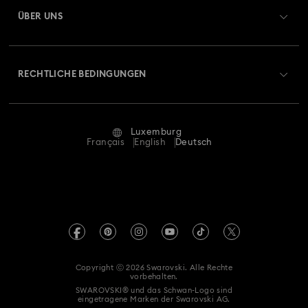
Geschenkkarten-Guthaben
ÜBER UNS
Swarovski Club
Versand
Über Swarovski
Swarovski Crystal Society (SCS)
Retouren und Umtausch
RECHTLICHE BEDINGUNGEN
Stellen & Karriere
Reparaturstatus
Nutzungsbedingungen
Alumni Community
Luxemburg
Kontakt
AGB
Français
English
Deutsch
Für Geschäftskunden
Größe berechnen
Datenschutz
Sitemap
Store-Finder
Impressum
Swarovski Created Diamonds
Termin buchen
REACH-Informationen
Kristallwelten
Copyright ⓒ 2026 Swarovski. Alle Rechte
Erklärung zur Barrierefreiheit
vorbehalten.
Code of Conduct & Policies
SWAROVSKI® und das Schwan-Logo sind
eingetragene Marken der Swarovski AG.