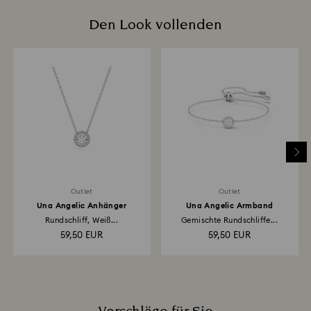
Wie lange dauert die Bearbeitung einer
fusselfreien Tuch. Verwenden Sie keine aggressiven
Rücksendung?
Den Look vollenden
Reinigungsmittel oder Glas- und Fensterreiniger.
Eine Rücksendung, die bei Swarovski eingegangen
Zur Vermeidung von Fingerabdrücken empfehlen wir,
ist, wird automatisch registriert. Anschließend
die Kristallstücke nur mit Baumwollhandschuhen
erhalten Sie eine Bestätigung per E-Mail, dass Ihre
anzufassen und zu reinigen.
Rücksendung bearbeitet wurde. Die Erstattung des
Kaufpreises hängt von den Richtlinien Ihres
Finanzinstituts ab. Sie kann bis zu 3–7 Werktage
dauern und erfolgt über die Zahlungsmethode, die Sie
auch für Ihre Bestellung verwendet haben. Insgesamt
kann der Rücksende- und Erstattungsprozess bis zu
3–4 Wochen ab dem Versanddatum in Anspruch
nehmen.
Outlet
Outlet
Una Angelic Anhänger
Una Angelic Armband
Rundschliff, Weiß...
Gemischte Rundschliffe...
59,50 EUR
59,50 EUR