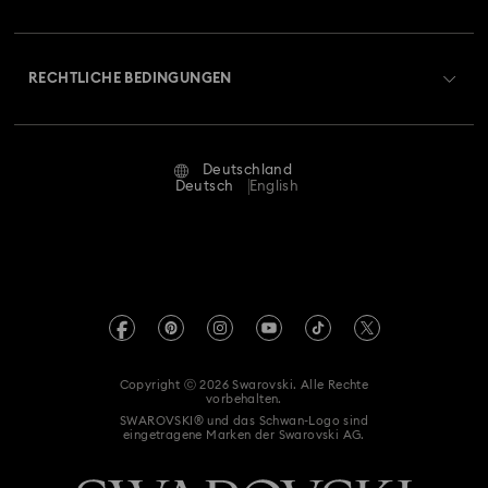
Swarovski Club
Versand
Über Swarovski
Swarovski Crystal Society (SCS)
Retouren und Umtausch
RECHTLICHE BEDINGUNGEN
Stellen & Karriere
Reparaturstatus
Nutzungsbedingungen
Alumni Community
Deutschland
Kontakt
AGB
Deutsch
English
Für Geschäftskunden
Größe berechnen
Datenschutz
Sitemap
Store-Finder
Impressum
Swarovski Created Diamonds
Termin buchen
REACH-Informationen
Kristallwelten
Copyright ⓒ 2026 Swarovski. Alle Rechte
Erklärung zur Barrierefreiheit
vorbehalten.
Code of Conduct & Policies
SWAROVSKI® und das Schwan-Logo sind
eingetragene Marken der Swarovski AG.
Einwilligungserklärung zum Datenschutz