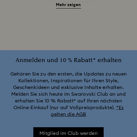
Mehr zeigen
Alice in Wonderland Kollektion
Annual Edition Ornamente 2025-2026
Ariana Grande x Swarovski Capsule Collection
Black Panther Figurinen- und Schmuckkollektion
Anmelden und 10 % Rabatt* erhalten
Captain Marvel Figurinen- und Schmuckkollektion
Gehören Sie zu den ersten, die Updates zu neuen
Kollektionen, Inspirationen für Ihren Style,
Geschenkideen und exklusive Inhalte erhalten.
Cheshire Cat Accessoires und Figurinen
Chroma Kollektion
Melden Sie sich heute im Swarovski Club an und
erhalten Sie 10 % Rabatt* auf Ihren nächsten
Constella Kollektion
Curiosa Kollektion
Online-Einkauf (nur auf Vollpreisprodukte).
*Es
gelten die AGB
Dextera Kollektion
Die Vienna Collection
Mitglied im Club werden