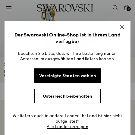
Liste Tastaturkürzel
0
0 - Header
1 - Hauptinhalt
2 - Footer
Der Swarovski Online-Shop ist in Ihrem Land
verfügbar
3 - Filter
4 - Suchergebnisse
Beachten Sie bitte, dass wir Ihre Bestellung nur an
Adressen im ausgewählten Land liefern können.
Skorpion Geschenke, Schmuck & Figuren
Der rätselhafte Charakter des Skorpions, bereit zum Angriff, spiegelt sich in...
Vereinigte Staaten wählen
Mehr lesen
0 Ergebnisse
Filter
Filter
Österreich beibehalten
0 von 0 Produkten werden gezeigt
Wir liefern auch in andere Länder. Ihr Land ist hier nicht
aufgelistet?
Alle Länder anzeigen