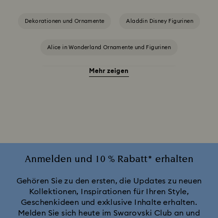
Dekorationen und Ornamente
Aladdin Disney Figurinen
Alice in Wonderland Ornamente und Figurinen
Mehr zeigen
Der König der Löwen Figurinen und Dekorationen
Die Schöne und das Biest Dekoration & Figurinen
Disney Figurinen und Dekorationen
Disney x Swarovski Winnie Puuh Figurinen & Ornamente
Anmelden und 10 % Rabatt* erhalten
Idyllia Dekorationen
Gehören Sie zu den ersten, die Updates zu neuen
Kollektionen, Inspirationen für Ihren Style,
Geschenkideen und exklusive Inhalte erhalten.
MARVEL x Swarovski X-Men Figurinen & Ornamente
Melden Sie sich heute im Swarovski Club an und