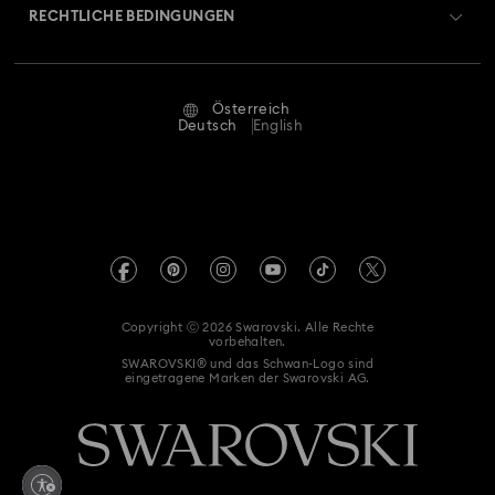
Retouren und Umtausch
Schneemann-Dekorationen und -Ornamente
RECHTLICHE BEDINGUNGEN
Stellen & Karriere
Reparaturstatus
Nutzungsbedingungen
Stern Deko & Schmuck
Weihnachtsbaumkugeln
Alumni Community
Österreich
Kontakt
AGB
Deutsch
English
Weihnachtsmann-Dekorationen und -Ornamente
Für Geschäftskunden
Größe berechnen
Datenschutz
Sitemap
Store-Finder
Impressum
Swarovski Created Diamonds
Termin buchen
REACH-Informationen
Kristallwelten
Copyright ⓒ 2026 Swarovski. Alle Rechte
Erklärung zur Barrierefreiheit
vorbehalten.
Code of Conduct & Policies
SWAROVSKI® und das Schwan-Logo sind
eingetragene Marken der Swarovski AG.
Einwilligungserklärung zum Datenschutz
Vertrag widerrufen