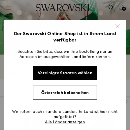
Liste Tastaturkürzel
0
0 - Header
1 - Hauptinhalt
2 - Footer
Der Swarovski Online-Shop ist in Ihrem Land
verfügbar
3 - Filter
4 - Suchergebnisse
Beachten Sie bitte, dass wir Ihre Bestellung nur an
Adressen im ausgewählten Land liefern können.
Lebkuchen-Dekorationen und -Ornamente
Wenn es um Weihnachtsdekoration geht, gibt es nichts Süßeres als unsere
Vereinigte Staaten wählen
Lebkuchen-Ornamente...
Mehr lesen
7 Ergebnisse
Filter
Sortieren
Filter
Sortieren
Österreich beibehalten
Wir liefern auch in andere Länder. Ihr Land ist hier nicht
aufgelistet?
Alle Länder anzeigen