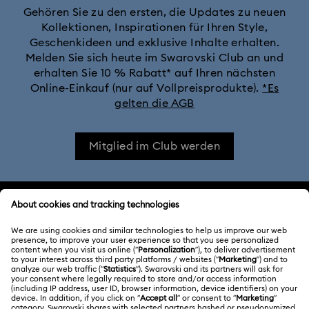
Gehören Sie zu den ersten, die Updates zu neuen
Kollektionen, Inspirationen für Ihren Style,
Geschenkideen und exklusive Inhalte erhalten.
Melden Sie sich heute im Swarovski Club an und
erhalten Sie 10 % Rabatt* auf Ihren nächsten
Online-Einkauf (nur auf Vollpreisprodukte).
*Es
gelten die AGB
Mitglied im Club werden
KUNDENSERVICE
Übersicht zum Kundenservice
ÜBER UNS
Geschenkkarten-Guthaben
Über Swarovski