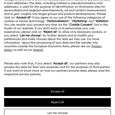
Reparaturstatus
RECHTLICHE BEDINGUNGEN
Stellen & Karriere
Kontakt
Nutzungsbedingungen
Alumni Community
Größe berechnen
Andere Länder
AGB
English
Deutsch
Español
Français
Für Geschäftskunden
Store-Finder
Datenschutz
Sitemap
Cookie-Einwilligung
Swarovski Created Diamonds
Impressum
Kristallwelten
Copyright ⓒ 2026 Swarovski. Alle Rechte
REACH-Informationen
vorbehalten.
Code of Conduct & Policies
SWAROVSKI® und das Schwan-Logo sind
eingetragene Marken der Swarovski AG.
Einwilligungserklärung zum Datenschutz