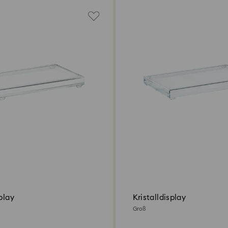
play
Kristalldisplay
Groß