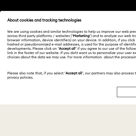
Andere Länder
English
Deutsch
Españ
Copyright ⓒ 2026 Swarovski. Alle Rechte
vorbehalten.
SWAROVSKI® und das Schwan-Logo sind
eingetragene Marken der Swarovski AG.