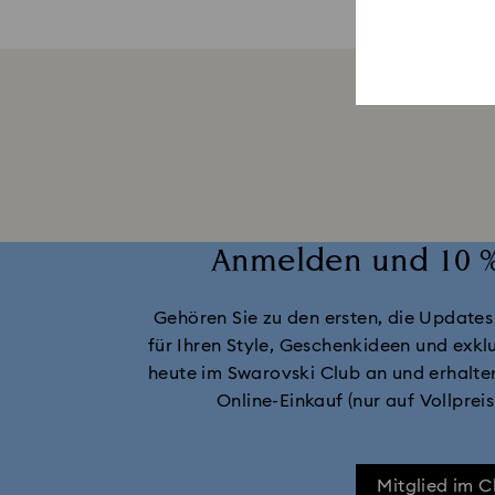
Anmelden und 10 %
Gehören Sie zu den ersten, die Updates
für Ihren Style, Geschenkideen und exklu
heute im Swarovski Club an und erhalte
Online-Einkauf (nur auf Vollprei
Mitglied im 