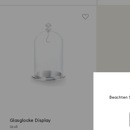
Beachten S
Glasglocke Display
Groß