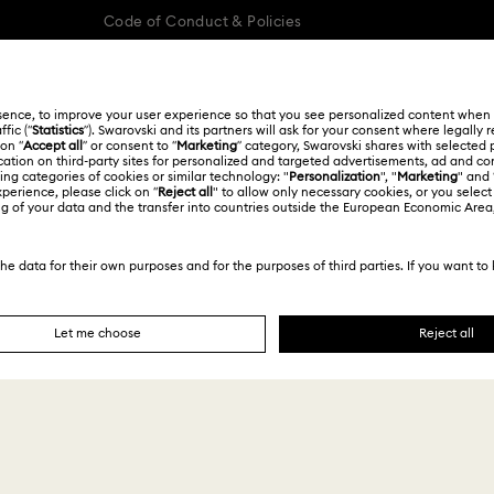
Code of Conduct & Policies
ol
Français