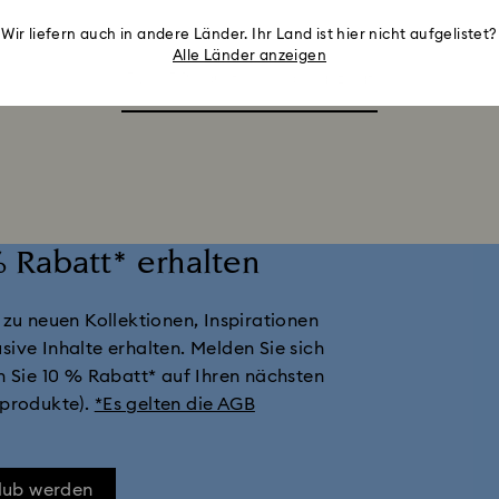
Wir liefern auch in andere Länder. Ihr Land ist hier nicht aufgelistet?
Alle Länder anzeigen
5 von 5 Produkten werden gezeigt
 Rabatt* erhalten
 zu neuen Kollektionen, Inspirationen
sive Inhalte erhalten. Melden Sie sich
n Sie 10 % Rabatt* auf Ihren nächsten
sprodukte).
*Es gelten die AGB
Club werden