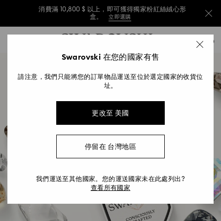
消費滿 10,800 $ 以上，即可獲得獨家粉紅絲絨心形
盒。
立即選購
消費滿 10,800 $ 以上，即可獲得獨家粉紅絲絨心形
Accesskeys list
0
盒。
立即選購
0 - Header
Swarovski 在您的國家有售
消費滿 10,800 $ 以上，即可獲得獨家粉紅絲絨心形
1 - Main content
盒。
立即選購
請注意，我們只能將您的訂單物品運送至位於選定國家的收貨位
2 - Footer
址。
更改至 美國
停留在 台灣地區
成分品牌與標誌性特徵
我們運送至其他國家。您的運送國家未在此處列出?
查看所有國家
針對專業人士