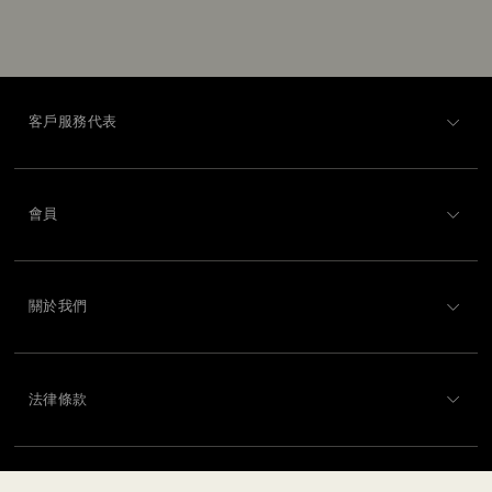
客戶服務代表
客戶服務概述
會員
訂購狀況
註冊
運送
關於我們
Swarovski Club
退貨和換貨
關於 Swarovski
Swarovski Crystal Society (SCS)
聯絡我們
法律條款
工作與職業
尺寸標示
使用條款
Alumni Community