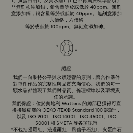
1、黃蛋白石1、及黃水晶1（1 已不再屬於標準品項）
**無刻意添加鉛，鉛含量等於或低於 40ppm。無刻
意添加鎘，鎘含量等於或低於 40ppm。無刻意添加
六價鉻，六價鉻
等於或低於 100ppm。無刻意添加砷。
認證
我們一向秉持公平與永續經營的原則，讓合作夥伴
對每件作品的完整性與品質充滿信心。我們的每一
顆水晶都體現了我們對品質、倫理標準以及環境責
任的承諾。
我們保證：位於奧地利 Wattens 的總部已獲得可直
接接觸皮膚的 OEKO-TEX® Standard 100 認證*，
以及 ISO 9001、ISO 14001、ISO 45001、ISO
50001 和 SMETA 等各項認證
*不包括暹羅紅、淺暹羅紅、風信子石紅1、火蛋白石