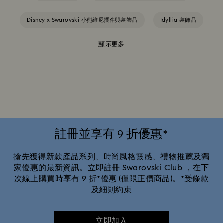
Disney x Swarovski 小熊維尼擺件與裝飾品
Idyllia 裝飾品
顯示更多
MARVEL x Swarovski X-Men 擺件與裝飾品
Swarovski x Rosenthal 瓷器產品系列
《獅子王》系列公仔和裝飾
《美女與野獸》裝飾與擺件
史瑞克系列裝飾與擺件
星球大战小雕像
註冊並享有 9 折優惠*
春夏季餐具與戶外餐桌佈置
環球影城禮品和掛飾
搶先獲得新款產品系列、時尚風格靈感、禮物推薦及獨
家優惠的最新資訊。立即註冊 Swarovski Club ，在下
次線上購買時享有 9 折*優惠 (僅限正價商品)。
*受條款
迪士尼掛飾 | 迪士尼擺件
迪士尼阿拉丁小雕像
及細則約束
暖房與家居佳禮
聖誕樹吊飾
聖誕老人裝飾品與掛飾
立即加入