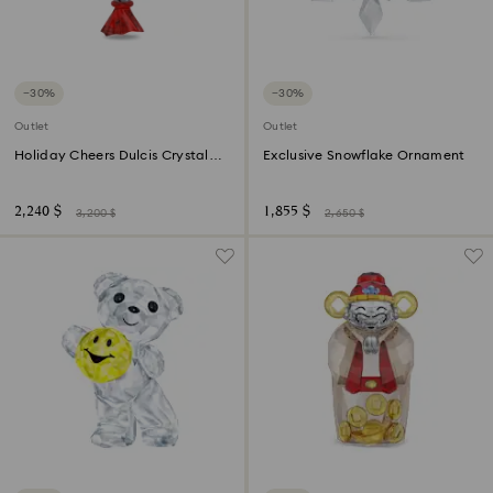
−30%
−30%
Outlet
Outlet
Holiday Cheers Dulcis Crystal
Exclusive Snowflake Ornament
Ornament
2,240 $
1,855 $
3,200 $
2,650 $