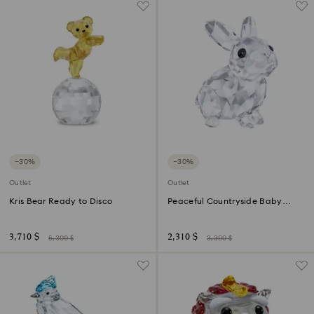
−30%
−30%
Outlet
Outlet
Kris Bear Ready to Disco
Peaceful Countryside Baby
Rabbit
3,710 $
2,310 $
5,300 $
3,300 $