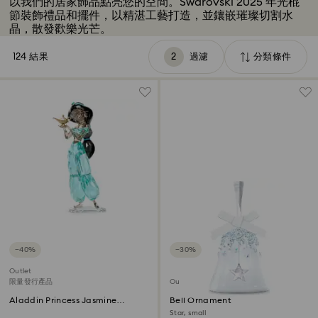
以我們的居家飾品點亮您的空間。Swarovski 2025 年光棍
節裝飾禮品和擺件，以精湛工藝打造，並鑲嵌璀璨切割水
晶，散發歡樂光芒。
124 結果
過濾
分類條件
過
分
濾
類
條
件
−40%
−30%
Outlet
限量發行產品
Outlet
Aladdin Princess Jasmine
Bell Ornament
Annual Edition 2022
Star, small