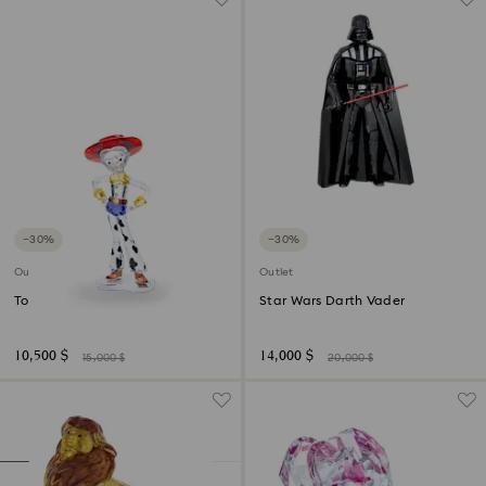
−30%
−30%
Outlet
Outlet
Toy Story - Jessie
Star Wars Darth Vader
10,500 $
14,000 $
15,000 $
20,000 $