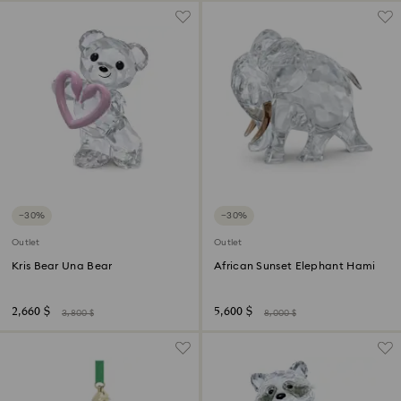
−30%
−30%
Outlet
Outlet
Kris Bear Una Bear
African Sunset Elephant Hami
2,660 $
5,600 $
3,800 $
8,000 $