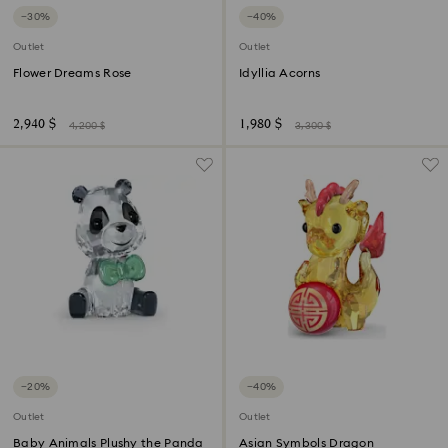
−30%
−40%
Outlet
Outlet
Flower Dreams Rose
Idyllia Acorns
2,940 $
1,980 $
4,200 $
3,300 $
−20%
−40%
Outlet
Outlet
Baby Animals Plushy the Panda
Asian Symbols Dragon