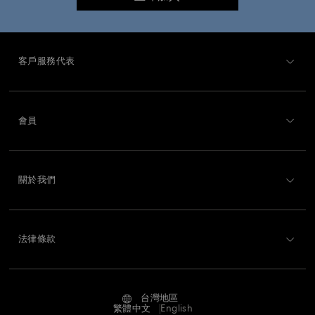
胡桃夾子掛飾與裝飾品
薑餅人裝飾品與掛飾
雪人裝飾品與掛飾
馴鹿裝飾品與掛飾
客戶服務代表
客戶服務概述
會員
訂購狀況
註冊
運送
關於我們
Swarovski Club
退貨和換貨
關於 Swarovski
Swarovski Crystal Society (SCS)
聯絡我們
法律條款
工作與職業
尺寸標示
使用條款
Alumni Community
台灣地區
搜尋各地店舖
條款和條件
繁體中文
English