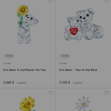
−30%
−30%
Outlet
Outlet
Kris Bear A Sunflower For You
Kris Bear - You're the Best
2,660 $
3,220 $
3,800 $
4,600 $