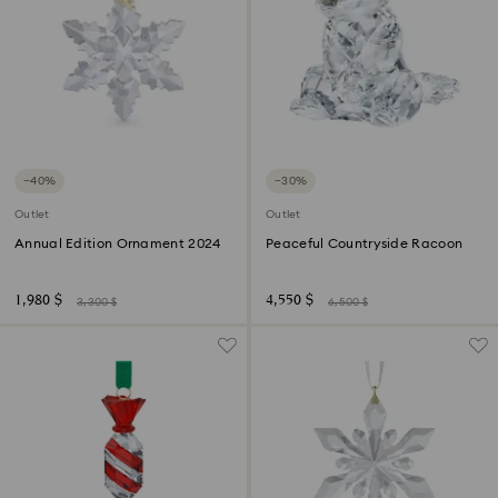
−40%
−30%
Outlet
Outlet
Annual Edition Ornament 2024
Peaceful Countryside Racoon
1,980 $
4,550 $
3,300 $
6,500 $