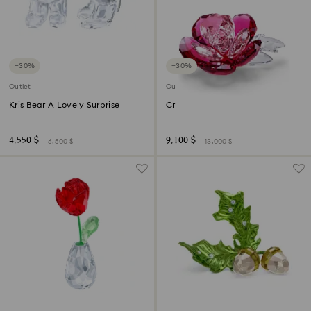
−30%
−30%
Outlet
Outlet
Kris Bear A Lovely Surprise
Crystal Flowers Peony
4,550 $
9,100 $
6,500 $
13,000 $