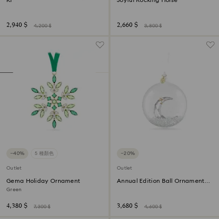
Kris Bear I travel the World
Joyful Rocking Horse
2,940 $
2,660 $
4,200 $
3,800 $
−40%
5 種顏色
−20%
Outlet
Outlet
Gema Holiday Ornament
Annual Edition Ball Ornament
2025
Green
4,380 $
3,680 $
7,300 $
4,600 $