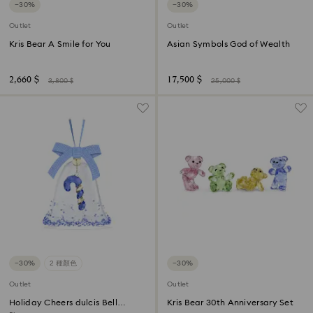
−30%
−30%
Outlet
Outlet
Kris Bear A Smile for You
Asian Symbols God of Wealth
2,660 $
17,500 $
3,800 $
25,000 $
−30%
2 種顏色
−30%
Outlet
Outlet
Holiday Cheers dulcis Bell
Kris Bear 30th Anniversary Set
Ornament