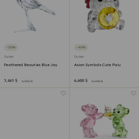
−30%
−40%
Outlet
Outlet
Feathered Beauties Blue Jay
Asian Symbols Cute Pixiu
3,465 $
6,600 $
4,950 $
11,000 $