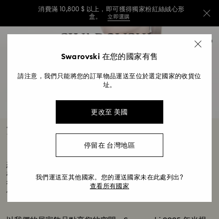
消費滿 10,800 $ 以上，即可獲得獨家粉紅絲絨心形
盒。
立即選購
消費滿 10,800 $ 以上，即可獲得獨家粉紅絲絨心形
Accesskeys list
0
盒。
立即選購
0 - Header
Swarovski 在您的國家有售
消費滿 10,800 $ 以上，即可獲得獨家粉紅絲絨心形
1 - Main content
盒。
立即選購
請注意，我們只能將您的訂單物品運送至位於選定國家的收貨位
2 - Footer
址。
3 - Filter
更改至 美國
4 - Search results
雙 11手鏈優惠
停留在 台灣地區
想了解施華洛世奇珠寶的最新折扣和優惠嗎？雖然我們的光
棍節優惠已經結束，但您仍可通過訪問我們的
線上折扣店
獲
我們運送至其他國家。您的運送國家未在此處列出?
得超值折扣。以施華洛世奇獨家提供的最佳折扣犒賞自己和
查看所有國家
他人吧。