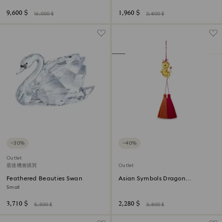
9,600 $
1,960 $
16,000 $
2,800 $
−30%
−40%
Outlet
最後機會購買
Outlet
Feathered Beauties Swan
Asian Symbols Dragon
Ornament
Small
3,710 $
2,280 $
5,300 $
3,800 $