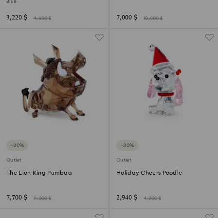
Blue
3,220 $
7,000 $
4,600 $
10,000 $
−30%
−30%
Outlet
Outlet
The Lion King Pumbaa
Holiday Cheers Poodle
7,700 $
2,940 $
11,000 $
4,200 $