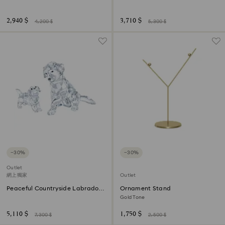
2,940 $
3,710 $
4,200 $
5,300 $
−30%
−30%
Outlet
網上獨家
Outlet
Peaceful Countryside Labrador
Ornament Stand
Family
Gold Tone
5,110 $
1,750 $
7,300 $
2,500 $