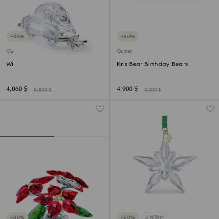
−30%
−30%
Outlet
Outlet
With Love Just Married Car
Kris Bear Birthday Bears
4,060 $
4,900 $
5,800 $
7,000 $
−30%
−20%
2 種顏色