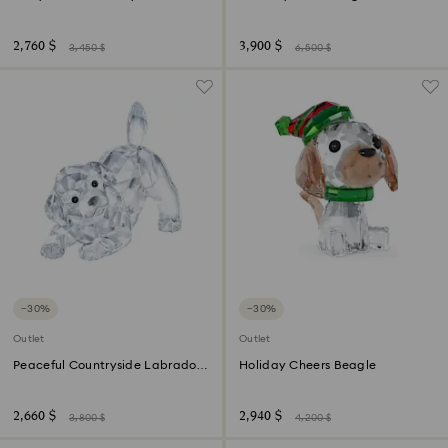
2,760 $
3,900 $
3,450 $
6,500 $
−30%
−30%
Outlet
Outlet
Peaceful Countryside Labrador
Holiday Cheers Beagle
Puppy
2,660 $
2,940 $
3,800 $
4,200 $