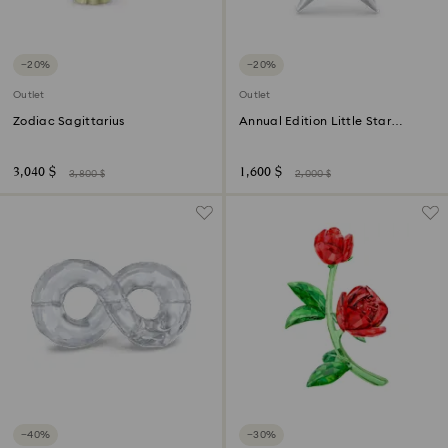
−20%
−20%
Outlet
Outlet
Zodiac Sagittarius
Annual Edition Little Star
Ornament 2025
3,040 $
1,600 $
3,800 $
2,000 $
−40%
−30%