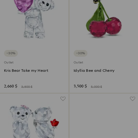
−30%
−30%
Outlet
Outlet
Kris Bear Take my Heart
Idyllia Bee and Cherry
2,660 $
3,500 $
3,800 $
5,000 $