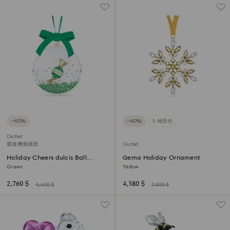
−40%
−40%
5 種顏色
Outlet
最後機會購買
Outlet
Holiday Cheers dulcis Ball
Gema Holiday Ornament
Ornament
Green
Yellow
2,760 $
4,380 $
4,600 $
7,300 $