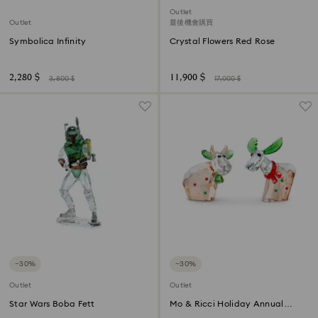
Outlet
Outlet
最後機會購買
Symbolica Infinity
Crystal Flowers Red Rose
2,280 $
11,900 $
3,800 $
17,000 $
−30%
−30%
Outlet
Outlet
Star Wars Boba Fett
Mo & Ricci Holiday Annual
Edition 2022