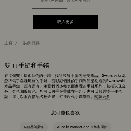
顯示 64 商品，共 124 項商品
載入更多
主頁
裝飾擺件
雙 11手鏈和手鐲
在這個雙 11探索我們的手鏈，找到裝飾手腕的完美飾品。Swarovski 為
您準備了各種風格的手鏈，從彰顯個性的手鐲到晶瑩剔透的Swarovski
水晶手鏈，應有盡有。瀏覽我們多種表面處理的手鏈系列，包括玫瑰金
色、金色和鍍銀色。您可以將手鏈疊戴在一起，也可以只選擇一種色
調，還可以混合搭配各種金屬，打造現代手鏈潮流。
閱讀更多
您可能也喜歡
裝飾品與擺飾
Alice in Wonderland 掛飾和擺件