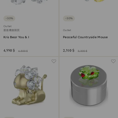
−30%
−30%
Outlet
最後機會購買
Outlet
Kris Bear You & I
Peaceful Countryside Mouse
4,550 $
2,310 $
6,500 $
3,300 $