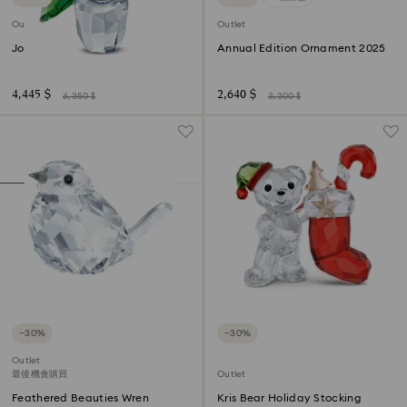
Outlet
Outlet
Joyful Poinsettia
Annual Edition Ornament 2025
4,445 $
2,640 $
6,350 $
3,300 $
−30%
−30%
Outlet
最後機會購買
Outlet
Feathered Beauties Wren
Kris Bear Holiday Stocking