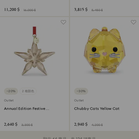
11,200 $
3,815 $
16,000 $
5,450 $
−20%
2 種顏色
−30%
Outlet
Outlet
Annual Edition Festive
Chubby Cats Yellow Cat
Ornament 2025
2,640 $
2,940 $
3,300 $
4,200 $