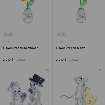
−30%
−30%
Outlet
Outlet
Flower Dreams Sunflower
Flower Dreams Daisy
2,940 $
2,940 $
4,200 $
4,200 $