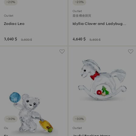
−20%
−20%
Outlet
Outlet
最後機會購買
Zodiac Leo
Idyllia Clover and Ladybug
Decorative Box
3,040 $
4,640 $
3,800 $
5,800 $
−30%
−30%
Outlet
Outlet