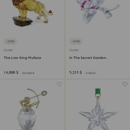
−30%
−30%
Outlet
Outlet
The Lion King Mufasa
In The Secret Garden
Blossoming Rose
14,000 $
5,215 $
20,000 $
7,450 $