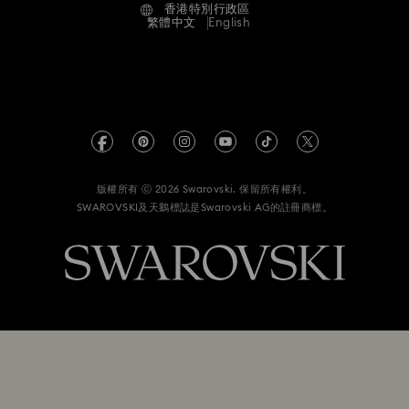
香港特別行政區
尺寸標示
條款和條件
繁體中文
English
適用於專業人士
搜尋各地店舖
私隱
網站地圖
版權
Swarovski Created Diamond *培育鑽石
有關 REACH 的資訊
Kristallwelten
版權所有 ⓒ 2026 Swarovski. 保留所有權利。
資料保護同意聲明書
SWAROVSKI及天鵝標誌是Swarovski AG的註冊商標。
Code of Conduct & Policies
A類註冊人註冊證明書