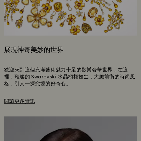
展現神奇美妙的世界
Title:
Subtitle:
歡迎來到這個充滿藝術魅力十足的歡樂奢華世界，在這
裡，璀璨的 Swarovski 水晶栩栩如生，大膽前衛的時尚風
格，引人一探究境的好奇心。
閱讀更多資訊