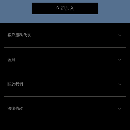
立即加入
客戶服務代表
客戶服務概述
會員
訂購狀況
註冊
禮品卡餘額
關於我們
Swarovski Club
運送
關於 Swarovski
Swarovski Crystal Society (SCS)
退貨和換貨
法律條款
工作與職業
聯絡我們
使用條款
Alumni Community