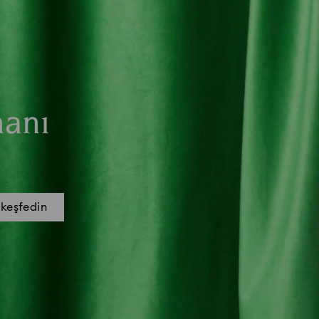
manı
 keşfedin