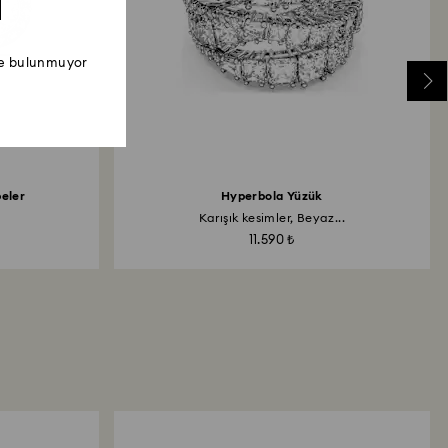
ede bulunmuyor
eler
Hyperbola Yüzük
Karışık kesimler, Beyaz...
11.590 ₺