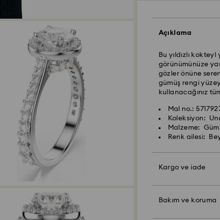
Açıklama
Bu yıldızlı kokteyl
görünümünüze yansıt
Yurtiçi Kargo ve K
gözler önüne seren
gümüş rengi yüzeyli
Pazartesiden cumay
kullanacağınız tüm
iş gününde işleme a
Swarovski kristali
Standart teslimat 
Swarovski ürününü
Mal no.: 571792
Standart gönderim
korumak ve hasar a
Koleksiyon: Un
Ücretsiz standart 
inceleyin:
Malzeme: Gümüş 
Renk ailesi: Be
Hafta sonları ve res
Takılar ve Saatler:
gününde işleme alın
Çizilmeleri önlemek
yumuşak bir kese i
Swarovski, posta k
Kargo ve iade
Suyla temas ettirm
(APO/FPO) adresl
Metale zarar vere
alınana dek ürünle
ayrıca renk bozulm
Markamızı taşıyan
Belirtilen son tesl
olabileceği için 
paketlemeyle hediy
Bakım ve koruma
zamanında teslim ed
ürünleri (ör. parf
hediye mesajı da ek
öngörülemeyen aks
önce takıları çıkar
Swarovski sorumlu