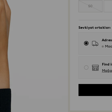
50
Sevkiyat ortakları
Adres
Maa
Find i
Mağaza