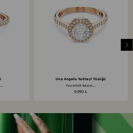
ü
Una Angelic Kokteyl Yüzüğü
..
Yuvarlak kesim...
9.990 ₺