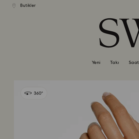
Butikler
Accesskeys list
0 - Header
1 - Main content
2 - Footer
Yeni
Takı
Saat