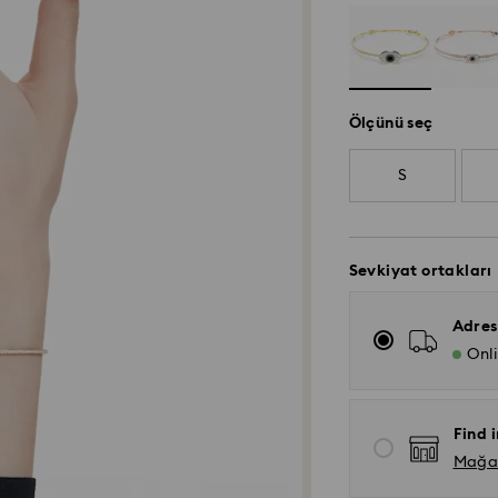
Ölçünü seç
S
Sevkiyat ortakları
Adres
Onl
Find i
Mağaza