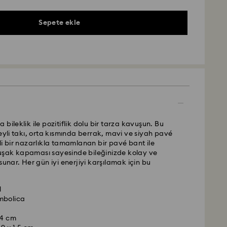
Sepete ekle
bileklik ile pozitiflik dolu bir tarza kavuşun. Bu
zeyli takı, orta kısmında berrak, mavi ve siyah pavé
li bir nazarlıkla tamamlanan bir pavé bant ile
şak kapaması sayesinde bileğinizde kolay ve
sunar. Her gün iyi enerjiyi karşılamak için bu
1
oley Gelsin- Kolay Gelsin & Yurtiçi Kargo
mbolica
a saat 13.00’a (TRT) kadar verilen siparişler aynı
 4 cm
lınır ve gönderilir.
, nazik davranılması gereken hassas bir malzemedir.