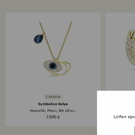
2 Renkler
Symbolica Kolye
D
Nazarlık, Mavi, 18k altın...
Pa
Lütfen sip
7.590 ₺