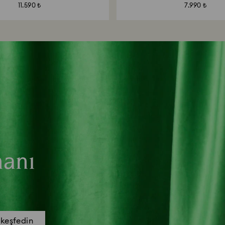
11.590 ₺
7.990 ₺
manı
 keşfedin