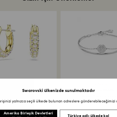
eldiven takmanız ön
3 Renkler
2 Renkler
extera halka küpeler
Swarovski ülkenizde sunulmaktadır
Sublima Bileklik
vé, Mini, Beyaz, 18k...
Beyaz, Rodyum kapl
arişinizi yalnızca seçili ülkede bulunan adreslere gönderebileceğimizi
3.990 ₺
5.590 ₺
Amerika Birleşik Devletleri
Türkiye adlı ülkede kal