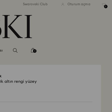
Swarovski Club
Oturum açma
0
sı
0
k
8k altın rengi yüzey