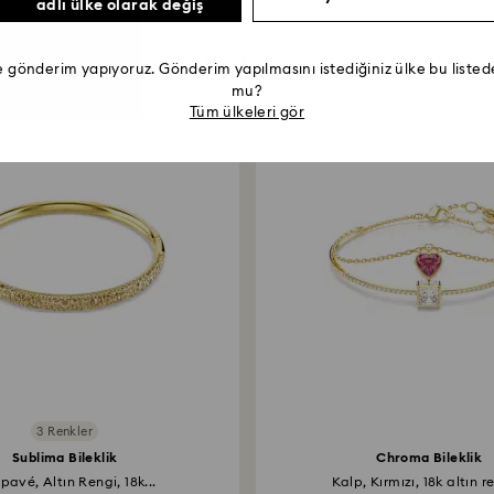
adlı ülke olarak değiş
Şu ürünleri de beğenebilirsiniz
e gönderim yapıyoruz. Gönderim yapılmasını istediğiniz ülke bu list
mu?
Tüm ülkeleri gör
3 Renkler
Sublima Bileklik
Chroma Bileklik
pavé, Altın Rengi, 18k...
Kalp, Kırmızı, 18k altın re