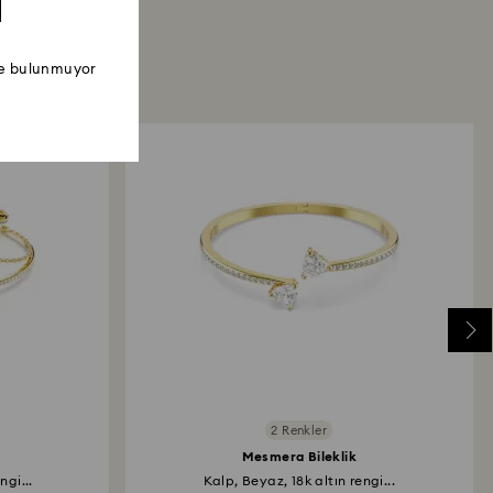
ede bulunmuyor
2 Renkler
Mesmera Bileklik
ngi...
Kalp, Beyaz, 18k altın rengi...