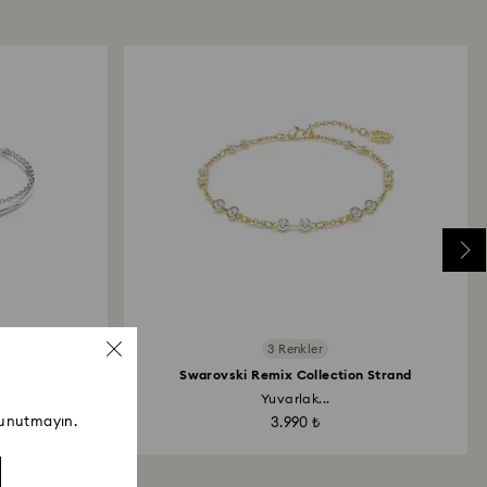
erilir.
3 Renkler
Swarovski Remix Collection Strand
ama
Yuvarlak...
 unutmayın.
3.990 ₺