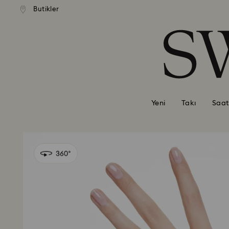
Butikler
Accesskeys list
0 - Header
1 - Main content
2 - Footer
Yeni
Takı
Saat