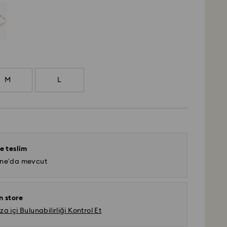
M
L
e teslim
ine’da mevcut
n store
 içi Bulunabilirliği Kontrol Et