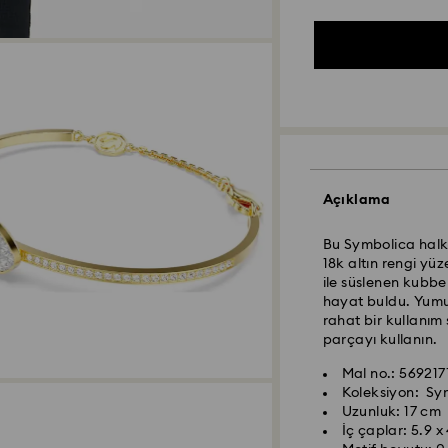
Açıklama
Bu Symbolica halka 
18k altın rengi yü
ile süslenen kubbe
hayat buldu. Yumu
rahat bir kullanım 
parçayı kullanın.
Mal no.: 569217
Yurtiçi Kargo ve K
Koleksiyon: Sy
Uzunluk: 17 cm
Pazartesiden cumay
İç çaplar: 5.9 x
iş gününde işleme a
Swarovski kristali