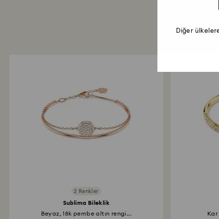
Diğer ülkeler
2 Renkler
Sublima Bileklik
Beyaz, 18k pembe altın rengi...
Kar 