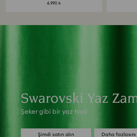
6.990 ₺
Swarovski Yaz Za
Şeker gibi bir yaz hissi
Şimdi satın alın
Daha fazlasını