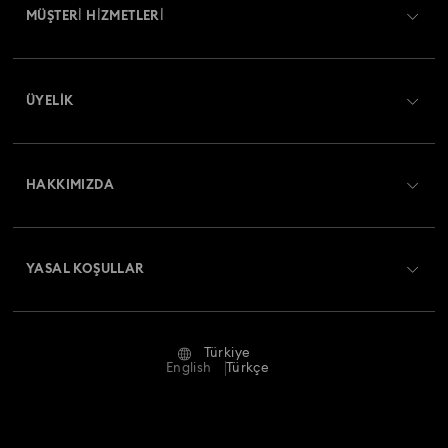
MÜŞTERİ HİZMETLERİ
Müşteri Hizmetlerine Genel Bakış
ÜYELIK
Sipariş Takibi
Kayıt
Nakliye
HAKKIMIZDA
Swarovski Club
İade ve Değişim
Swarovski Hakkında
Bize Ulaşın
YASAL KOŞULLAR
İşler & Kariyer
Ölçü rehberi
Kullanım Koşulları
Alumni Community
Türkiye
Mağaza Bilgileri
Ön bilgilendirme koşulları
English
Türkçe
Profesyoneller İçin
Gizlilik politikası
Site Haritası