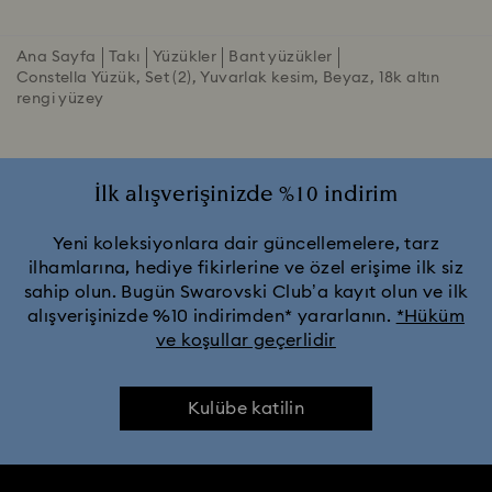
Ana Sayfa
Takı
Yüzükler
Bant yüzükler
Constella Yüzük, Set (2), Yuvarlak kesim, Beyaz, 18k altın
rengi yüzey
İlk alışverişinizde %10 indirim
Yeni koleksiyonlara dair güncellemelere, tarz
ilhamlarına, hediye fikirlerine ve özel erişime ilk siz
sahip olun. Bugün Swarovski Club’a kayıt olun ve ilk
alışverişinizde %10 indirimden* yararlanın.
*Hüküm
ve koşullar geçerlidir
Kulübe katilin