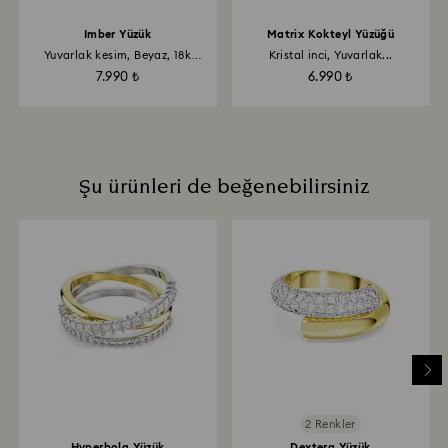
Imber Yüzük
Matrix Kokteyl Yüzüğü
Yuvarlak kesim, Beyaz, 18k
Kristal inci, Yuvarlak...
altın...
7.990 ₺
6.990 ₺
Şu ürünleri de beğenebilirsiniz
2 Renkler
Hyperbola Yüzük
Dextera Yüzük