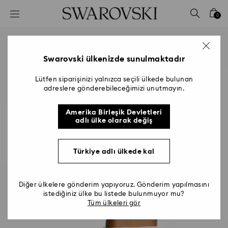
Accesskeys list
0
0 - Header
1 - Main content
2 - Footer
Swarovski ülkenizde sunulmaktadır
Lütfen siparişinizi yalnızca seçili ülkede bulunan
adreslere gönderebileceğimizi unutmayın.
Amerika Birleşik Devletleri
adlı ülke olarak değiş
Türkiye adlı ülkede kal
Diğer ülkelere gönderim yapıyoruz. Gönderim yapılmasını
istediğiniz ülke bu listede bulunmuyor mu?
Tüm ülkeleri gör