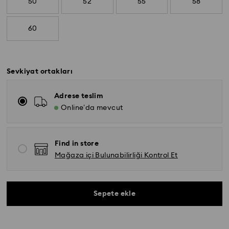
50
52
55
58
60
Sevkiyat ortakları
Adrese teslim
Online’da mevcut
Find in store
Mağaza içi Bulunabilirliği Kontrol Et
Sepete ekle