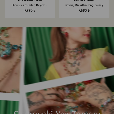
Karışık kesimler, Beyaz...
Beyaz, 18k altın rengi yüzey
9.990 ₺
7.590 ₺