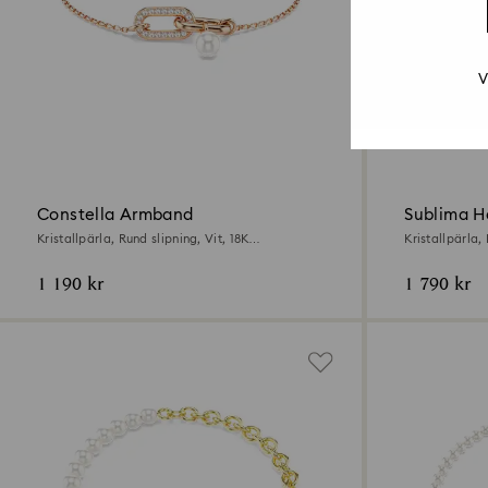
V
Constella Armband
Sublima 
Kristallpärla, Rund slipning, Vit, 18K
Kristallpärla,
roséguldsfinish
roséguldsfinis
1 190 kr
1 790 kr