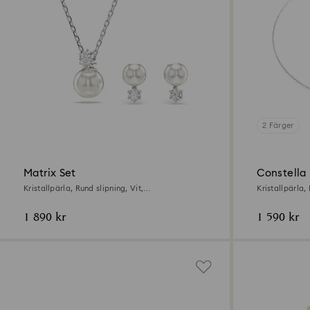
2 Färger
Matrix Set
Constella
Kristallpärla, Rund slipning, Vit,
Kristallpärla,
Rodiumpläterad
Rodiumpläter
1 890 kr
1 590 kr