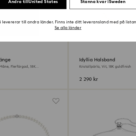
Ändra tillUnited States
Stanna kvar iSweden
i levererar till andra länder. Finns inte ditt leveransland med på lista
Se alla länder
Hänge
Idyllia Halsband
 Måne, Flerfärgad, 18K
Kristallpärla, Vit, 18K guldfinish
h
2 290 kr