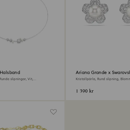
 Halsband
Ariana Grande x Swarovs
Örhängen
 Runda slipningar, Vit,
Kristallpärla, Rund slipning, Blom
ad
Rodiumpläterad
1 390 kr