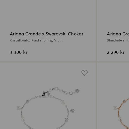
Ariana Grande x Swarovski Choker
Ariana Gr
halsband
Kristallpärla, Rund slipning, Vit,
Blandade snitt
Rodiumpläterad
Rodiumpläter
3 300 kr
2 290 kr