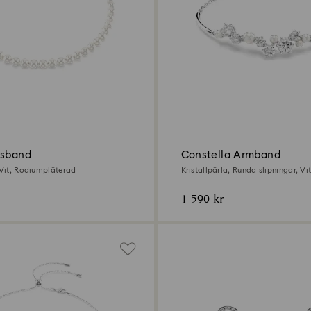
lsband
Constella Armband
 Vit, Rodiumpläterad
Kristallpärla, Runda slipningar, Vit
Rodiumpläterad
1 590 kr