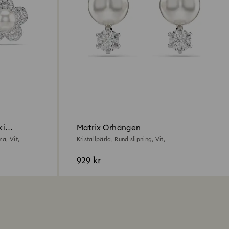
ki
Matrix Örhängen
ma, Vit,
Kristallpärla, Rund slipning, Vit,
Rodiumpläterad
929 kr