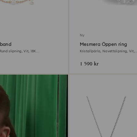
Ny
mband
Mesmera Öppen ring
Rund slipning, Vit, 18K
Kristallpärla, Navettslipning, Vit,
h
Rodiumpläterad
1 590 kr