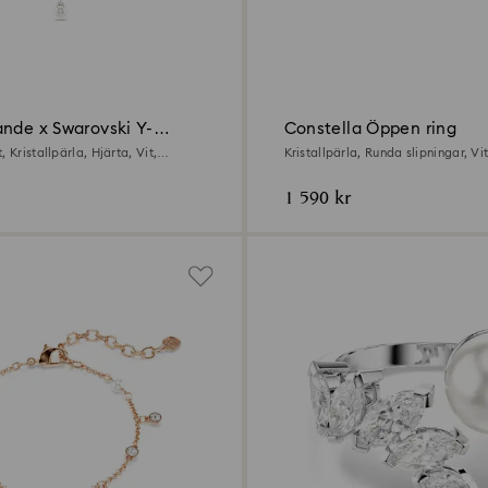
ande x Swarovski Y-
Constella Öppen ring
, Kristallpärla, Hjärta, Vit,
Kristallpärla, Runda slipningar, Vit
ad
Rodiumpläterad
1 590 kr