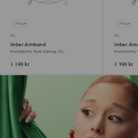
2 Färger
2 Färger
Ny
Ny
Imber Armband
Imber Ar
Kristallpärla, Rund slipning, Vit,
Kristallpärla, 
Rodiumpläterad
roséguldsfinis
1 190 kr
1 390 kr