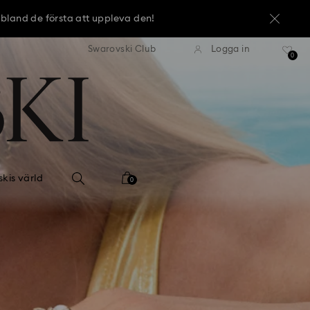
 bland de första att uppleva den!
i frakt över 1 070 kronor
Fri frakt över 1 070 kro
Swarovski Club
Logga in
 bland de första att uppleva den!
0
 bland de första att uppleva den!
kis värld
0