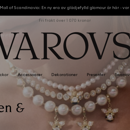
all of Scandinavia: En ny era av glädjefylld glamour är här - var
nor
Fri frakt över 1 070 kronor
Fr
all of Scandinavia: En ny era av glädjefylld glamour är här - var
all of Scandinavia: En ny era av glädjefylld glamour är här - var
ckor
Accessoarer
Dekorationer
Presenter
Swarovs
en &