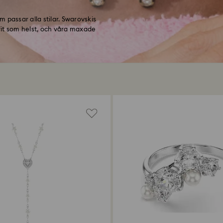
 passar alla stilar. Swarovskis
tfit som helst, och våra maxade