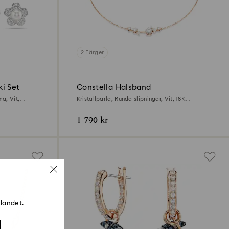
2 Färger
i Set
Constella Halsband
ma, Vit,
Kristallpärla, Runda slipningar, Vit, 18K
roséguldsfinish
1 790 kr
 landet.