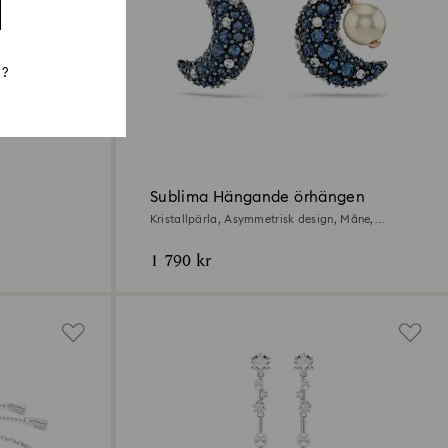
n?
Sublima Hängande örhängen
Kristallpärla, Asymmetrisk design, Måne,
Flerfärgade, 18K roséguldsfinish
1 790 kr