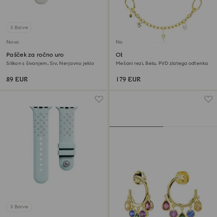
3 Barve
Novo
Novo
Pašček za ročno uro
Obesek za torbico
Silikon s šivanjem, Siv, Nerjavno jeklo
Mešani rezi, Bela, PVD zlatega odtenka
89 EUR
179 EUR
3 Barve