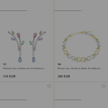
Viseči uhani Ariana Grande x
Verižica Dextera
Swarovski
Mešani rezi, Večbarvni, Prevleka iz
Raven rez, Verižica, Bela, Prevleka iz
rodija
mešanih kovin
230 EUR
280 EUR