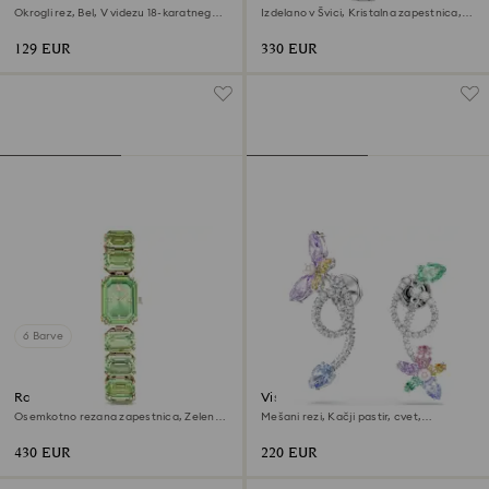
Okrogli rez, Bel, V videzu 18-karatnega
Izdelano v Švici, Kristalna zapestnica,
zlata
Modra, Nerjavno jeklo
129 EUR
330 EUR
6 Barve
Ročna ura
Viseči uhani z ušesnim
dodatkom Ariana Grande x
Osemkotno rezana zapestnica, Zelena,
Mešani rezi, Kačji pastir, cvet,
Swarovski
Prevleka v zlatem odtenku šampanjca
Večbarvni, Prevleka iz rodija
430 EUR
220 EUR