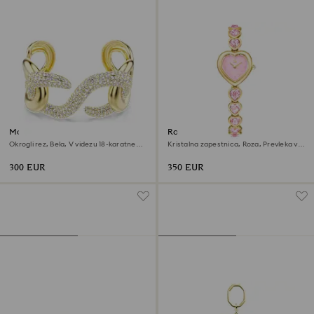
Manšeta Dextera
Ročna ura Idyllia Heart
Okrogli rez, Bela, V videzu 18-karatnega
Kristalna zapestnica, Roza, Prevleka v
zlata
zlatem odtenku
300 EUR
350 EUR