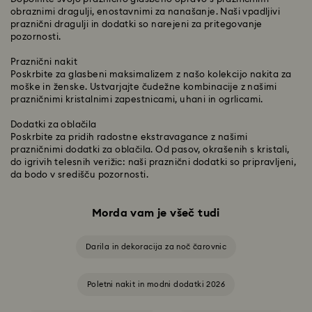
obraznimi dragulji, enostavnimi za nanašanje. Naši vpadljivi
praznični dragulji in dodatki so narejeni za pritegovanje
pozornosti.
Praznični nakit
Poskrbite za glasbeni maksimalizem z našo kolekcijo nakita za
moške in ženske. Ustvarjajte čudežne kombinacije z našimi
prazničnimi kristalnimi zapestnicami, uhani in ogrlicami.
Dodatki za oblačila
Poskrbite za pridih radostne ekstravagance z našimi
prazničnimi dodatki za oblačila. Od pasov, okrašenih s kristali,
do igrivih telesnih verižic: naši praznični dodatki so pripravljeni,
da bodo v središču pozornosti.
Morda vam je všeč tudi
Darila in dekoracija za noč čarovnic
Poletni nakit in modni dodatki 2026