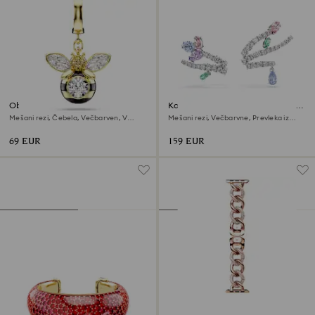
Obesek Idyllia
Komplet ušesnih manšet Ariana
Grande x Swarovski
Mešani rezi, Čebela, Večbarven, V
Mešani rezi, Večbarvne, Prevleka iz
videzu 18-karatnega zlata
rodija
69 EUR
159 EUR