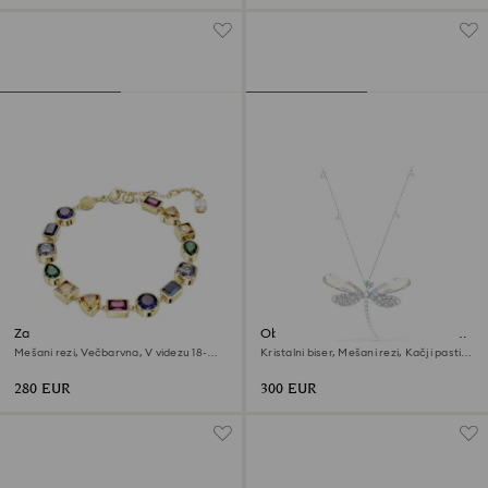
Zapestnica Imber
Obesek in broška Ariana Grande
x Swarovski
Mešani rezi, Večbarvna, V videzu 18-
Kristalni biser, Mešani rezi, Kačji pastir,
karatnega zlata
Bela, Prevleka iz rodija
280 EUR
300 EUR