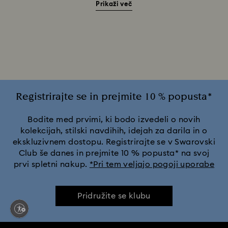
Prikaži več
Darila za 20. obletnico poroke
Disney Classics kolekcija
Disneyjevi junaki in darila Disney
Dodatki in figurice s podobo mačke Režalke
Figurice in nakit Hulk
Figurice in nakit Kapitanka Marvel
Registrirajte se in prejmite 10 % popusta*
Figurice in nakit Človek pajek
Figurice in nakit Črni panter
Bodite med prvimi, ki bodo izvedeli o novih
kolekcijah, stilski navdihih, idejah za darila in o
ekskluzivnem dostopu. Registrirajte se v Swarovski
Figurice in nakit Železni mož
Figurice in okraski Wicked
Club še danes in prejmite 10 % popusta* na svoj
prvi spletni nakup.
*Pri tem veljajo pogoji uporabe
Kolekcija Alica v čudežni deželi
Kolekcija Chroma
Pridružite se klubu
Kolekcija Constella
Kolekcija Curiosa
Kolekcija Dextera
Kolekcija Dulcis