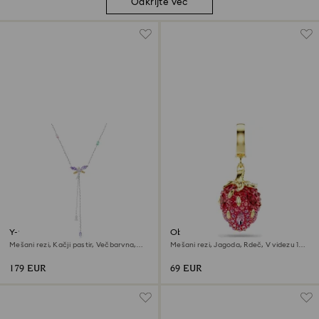
Odkrijte več
Y-verižica Ariana Grande x
Obesek Idyllia
Swarovski
Mešani rezi, Kačji pastir, Večbarvna,
Mešani rezi, Jagoda, Rdeč, V videzu 18-
Prevleka iz rodija
karatnega zlata
179 EUR
69 EUR