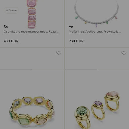
6 Barve
Ročna ura
Verižica Ariana Grande x
Swarovski
Osemkotno rezana zapestnica, Roza,
Mešani rezi, Večbarvna, Prevleka iz
Prevleka v rožnato zlatem odtenku
rodija
430 EUR
230 EUR