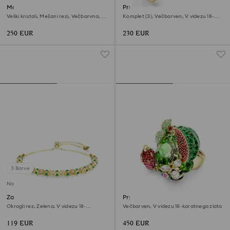
Manšeta Gema
Prstan z motivom Gema
Veliki kristali, Mešani rezi, Večbarvna, V
Komplet (3), Večbarven, V videzu 18-
videzu 18-karatnega zlata
karatnega zlata
250 EUR
230 EUR
3 Barve
Na voljo ekskluzivno na spletu
Zapestnica Dextera
Prstan z motivom Idyllia
Okrogli rez, Zelena, V videzu 18-
Večbarven, V videzu 18-karatnega zlata
karatnega zlata
119 EUR
450 EUR