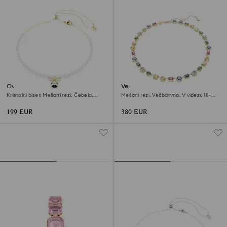
Ovratnica Idyllia
Verižica Imber
Kristalni biser, Mešani rezi, Čebela,
Mešani rezi, Večbarvna, V videzu 18-
Bela, V videzu 18-karatnega zlata
karatnega zlata
199 EUR
380 EUR