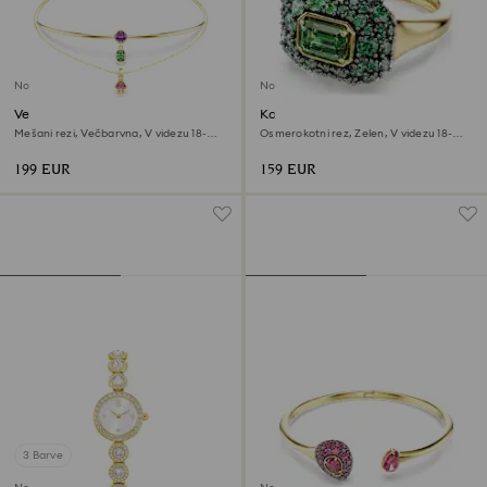
Novo
Novo
Večslojna verižica Imber
Koktajl prstan Sublima
Mešani rezi, Večbarvna, V videzu 18-
Osmerokotni rez, Zelen, V videzu 18-
karatnega zlata
karatnega zlata
199 EUR
159 EUR
3 Barve