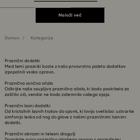
Naloži več
Domov
Kategorije
Praznični dodatki
Med temi prazniki boste z našo prvovrstno paleto dodatkov
izpopolnili vsako opravo.
Praznična sončna očala
Odkrijte naša osupljiva praznična očala, ki bodo poskrbela za
zaščito oči, vendar ne bodo zatemnila vašega sijaja.
Praznični lasni dodatki
Od kristalnih lasnih trakov do sponk, ki lovijo svetlobo: ustvarite
simfonijo leska od nog do glave z našimi prazničnimi lasnimi
dodatki.
Praznični obrazni in telesni dragulji
Dopolnite svojo praznično glasbeno opravo s prazničnimi