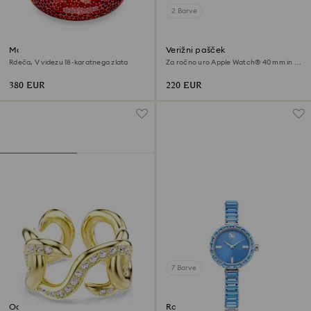
2 Barve
Manšeta Idyllia
Verižni pašček
Rdeča, V videzu 18-karatnega zlata
Za ročno uro Apple Watch® 40 mm in 41
mm, Prevleka v rožnato zlatem odtenku
380 EUR
220 EUR
7 Barve
Odprt prstan Dextera
Ročna ura Matrix bangle