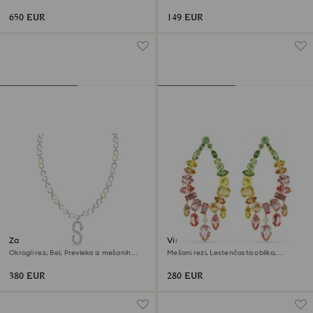
Večbarvna, Prevleka iz rodija
650 EUR
149 EUR
Za zapenjanje Dextera
Viseči uhani Gema
Okrogli rez, Bel, Prevleka iz mešanih
Mešani rezi, Lestenčasta oblika,
kovin
Večbarvni, V videzu 18-karatnega zlata
380 EUR
280 EUR