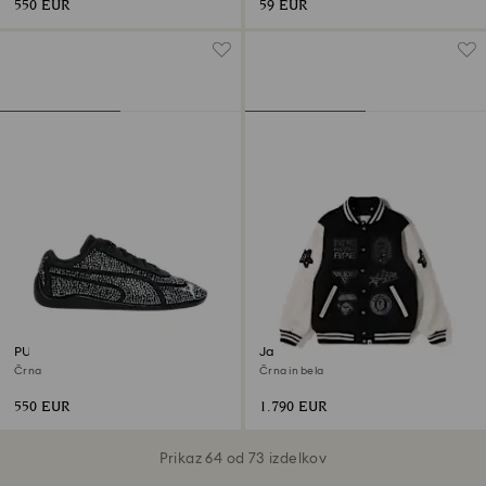
550 EUR
59 EUR
PUMA Speedcat
Jakna s kapuco v obliki
morskega psa A BATHING APE®
Črna
Črna in bela
550 EUR
1.790 EUR
Prikaz 64 od 73 izdelkov