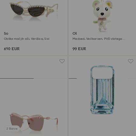
Sončna očala
Obesek za torbico Teddy
Oblika mačjih oči, Verižica, Sivi
Medved, Večbarven, PVD zlatega
odtenka
650 EUR
99 EUR
2 Barve