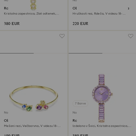
Novo
Novo
Ročna ura Una Angelic
Obročasta zapestnica Sublima
Kristalna zapestnica, Zlat odtenek,
Hruškasti rez, Rdeča, V videzu 18-
Prevleka v zlatem odtenku
karatnega zlata
380 EUR
220 EUR
7 Barve
Novo
Novo
Obročasta zapestnica Imber
Ročna ura Matrix bangle
Mešani rezi, Večbarvna, V videzu 18-
Izdelano v Švici, Kristalna zapestnica,
karatnega zlata
Vijoličasta, Prevleka v zlatem odtenku
šampanjca