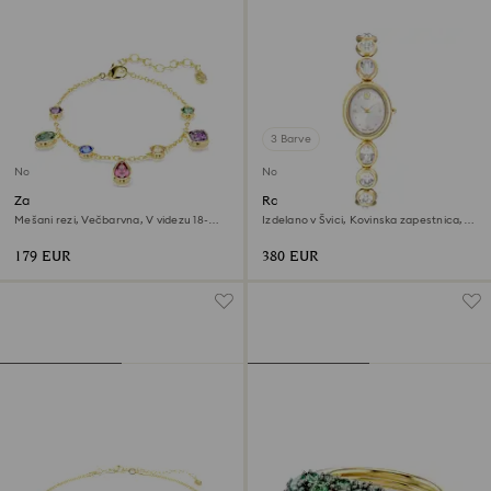
3 Barve
Novo
Novo
Zapestnica Imber
Ročna ura Imber oval
Mešani rezi, Večbarvna, V videzu 18-
Izdelano v Švici, Kovinska zapestnica,
karatnega zlata
Zlat odtenek, Prevleka v zlatem odtenku
179 EUR
380 EUR