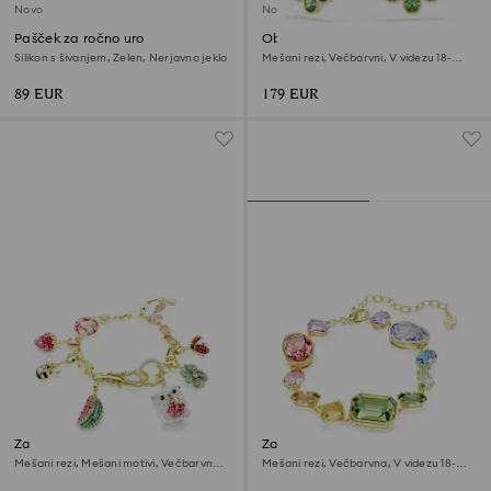
Novo
Novo
Pašček za ročno uro
Obročasti uhani Imber
Silikon s šivanjem, Zelen, Nerjavno jeklo
Mešani rezi, Večbarvni, V videzu 18-
karatnega zlata
89 EUR
179 EUR
Zapestnica Idyllia
Zapestnica Gema
Mešani rezi, Mešani motivi, Večbarvna,
Mešani rezi, Večbarvna, V videzu 18-
V videzu 18-karatnega zlata
karatnega zlata