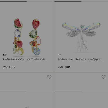
Uhani za pripenjanje Idyllia
Broška in dodatek za lase
Ariana Grande x Swarovski
Mešani rezi, Večbarvni, V videzu 18-
Kristalni biser, Mešani rezi, Kačji pastir,
karatnega zlata
Bela, Prevleka iz rodija
280 EUR
250 EUR