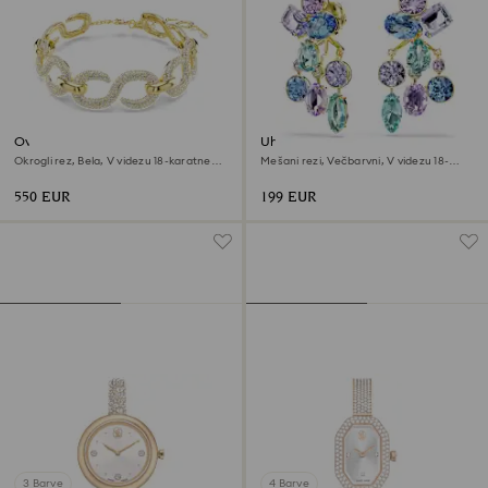
Ovratnica Dextera
Uhani Gema
Okrogli rez, Bela, V videzu 18-karatnega
Mešani rezi, Večbarvni, V videzu 18-
zlata
karatnega zlata
550 EUR
199 EUR
3 Barve
4 Barve