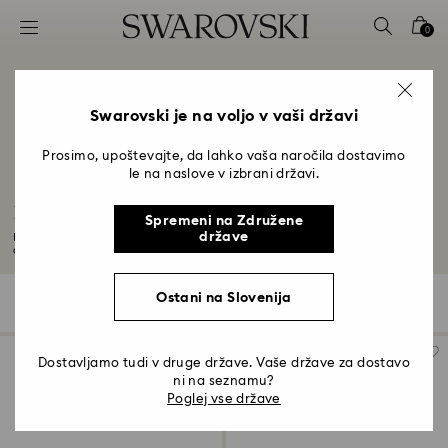
Seznam tipk za dostop
0
0 - Glava
1 - Glavna vsebina
2 - Noga
Swarovski je na voljo v vaši državi
3 - filter
Prosimo, upoštevajte, da lahko vaša naročila dostavimo
le na naslove v izbrani državi.
4 - Rezultati iskanja
Praznični dodatki in dragulji
Spremeni na Združene
države
Letos poskrbite za bolj poudarjen praznični videz. Od elegantnih lasnih
dodatkov...
Preberite več
Ostani na Slovenija
73 Rezultati
Filters
Razvrsti po
Filters
Razvrsti
po
Dostavljamo tudi v druge države. Vaše države za dostavo
ni na seznamu?
Poglej vse države