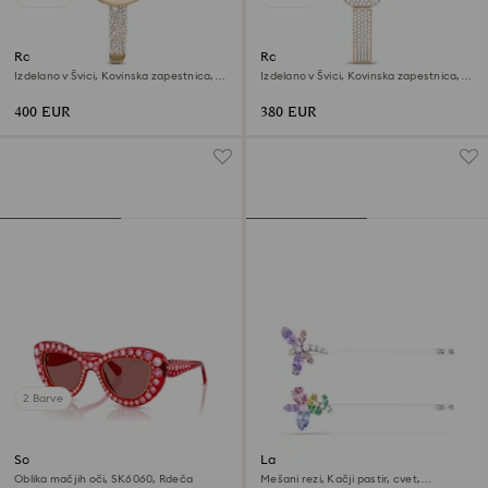
Ročna ura Sublima bangle
Ročna ura Dextera bangle
Izdelano v Švici, Kovinska zapestnica,
Izdelano v Švici, Kovinska zapestnica,
Zlat odtenek, Prevleka v zlatem odtenku
Zlat odtenek, Prevleka v zlatem odtenku
šampanjca
šampanjca
400 EUR
380 EUR
2 Barve
Sončna očala
Lasnica Ariana Grande x
Swarovski
Oblika mačjih oči, SK6060, Rdeča
Mešani rezi, Kačji pastir, cvet,