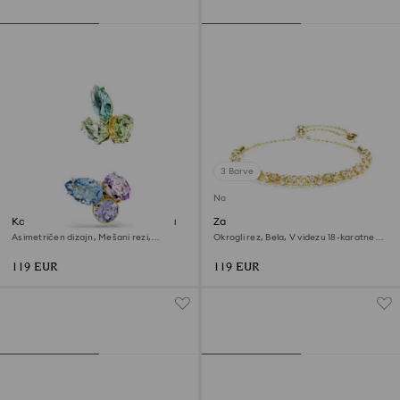
3 Barve
Na voljo ekskluzivno na spletu
Komplet ušesnih manšet Gema
Zapestnica Dextera
Asimetričen dizajn, Mešani rezi,
Okrogli rez, Bela, V videzu 18-karatnega
Večbarvne, V videzu 18-karatnega zlata
zlata
119 EUR
119 EUR