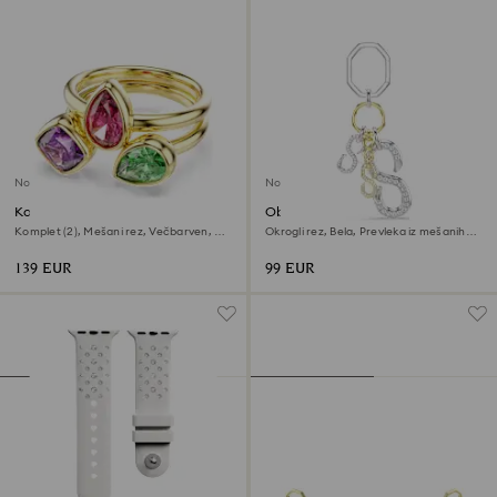
Novo
Novo
Koktajl prstan Imber
Obesek za torbico
Komplet (2), Mešani rez, Večbarven, V
Okrogli rez, Bela, Prevleka iz mešanih
videzu 18-karatnega zlata
kovin
139 EUR
99 EUR