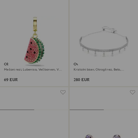
Obesek Idyllia
Ovratnica Ariana Grande x
Swarovski
Mešani rezi, Lubenica, Večbarven, V
Kristalni biser, Okrogli rez, Bela,
videzu 18-karatnega zlata
Prevleka iz rodija
69 EUR
280 EUR