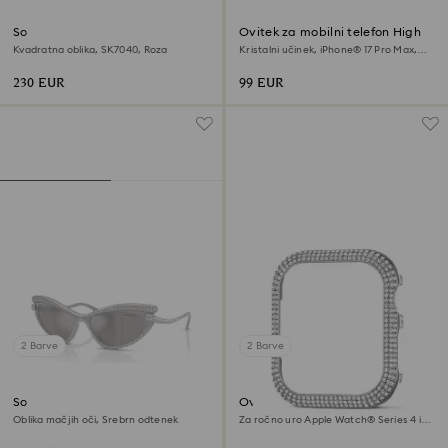
Sončna očala
Ovitek za mobilni telefon High
Kvadratna oblika, SK7040, Roza
Kristalni učinek, iPhone® 17 Pro Max,
Modra
230 EUR
99 EUR
2 Barve
2 Barve
Sončna očala
Ovitek Sparkling
Oblika mačjih oči, Srebrn odtenek
Za ročno uro Apple Watch® Series 4 in
5, 40 mm, Srebrn odtenek