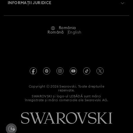
Retur și schimb
INFORMAȚII JURIDICE
Angajări și carieră
Stare reparație
Condiții de utilizare
Alumni Community
România
Contactați-ne
Termeni și condiții
Română
English
Pentru profesioniști
Ghid de mărimi
Politica de confidențialitate
Harta site-ului
Instrument de găsire a magazinelor
Imprimare
Swarovski Created Diamonds
Informații REACH
Kristallwelten
Copyright ⓒ 2026 Swarovski. Toate drepturile
Declarație de accesibilitate
rezervate.
Code of Conduct & Policies
SWAROVSKI și logo-ul LEBĂDĂ sunt mărci
înregistrate și mărci comerciale ale Swarovski AG.
Declarație de consimțământ privind prelucrarea datelor cu
caracter personal
Retrageți-vă din contract aici