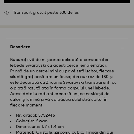
Transport gratuit peste 500 de lei.
Livrare standard - GLS
Comenzile plasate de luni până vineri până la ora
Descriere
10:00 CET vor fi procesate și expediate în aceeași zi
lucrătoare.
Termen de livrare standard: 4 zile lucrătoare după
Bucurați-vă de mișcarea delicată a consacratei
procesare și expediere
lebede Swarovski cu acești cercei emblematici.
Costul de expediere standard: RON 30
Prinsă de un cercel mini cu pavé strălucitor, fiecare
Livrare standard gratuită peste: RON 500
siluetă grațioasă are un finisaj din aur roz de 18K și
este decorată cu Zirconiu Swarovski transparent, cu
o piatră roz, tăiată în forma corpului unei lebede.
Livrare expres -
FedEx
Acest detaliu radiant creează un joc nesfârșit de
culori și lumină și vă va păstra stilul strălucitor în
fiecare moment.
Comenzile plasate de luni până vineri până la ora
14:30 CET vor fi procesate și expediate în aceeași zi
Nr. articol: 5732415
lucrătoare.
Colecție: Swan
Timp de livrare expres: 1-2 zi lucrătoare după
Dimensiune: 1.7 x 1.4 cm
procesare și expediere
Material: Cristale, Zirconiu cubic, Finisaj din aur