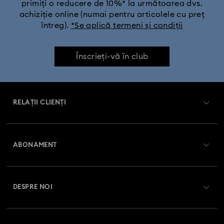
primiți o reducere de 10%* la următoarea dvs.
achiziție online (numai pentru articolele cu preț
întreg).
*Se aplică termeni și condiții
Înscrieți-vă în club
RELAȚII CLIENȚI
Prezentare serviciul relații cu clienții
ABONAMENT
Starea comenzii
Înregistrare
Soldul cardului cadou
DESPRE NOI
Club Swarovski
Livrare
Despre Swarovski
Swarovski Crystal Society (SCS)