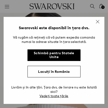
Accesskeys list
0
0 - Antet
1 - Conținut principal
2 - Subsol
Swarovski este disponibil în țara dvs.
Vă rugăm să rețineți că vă putem expedia comanda
numai la adrese situate în țara selectată.
Schimbă pentru Statele
Unite
Locuiți în România
Livrăm și în alte țări. Țara dvs. de livrare nu este listată
aici?
Vedeți toate țările