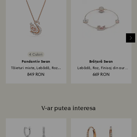
După primirea coletului returnat de dvs., îl vom
înregistra și veți primi o notificare prin e-mail odată ce
returul a fost procesat. Transmiterea rambursării va
depinde de normele instituției dvs. financiare și poate
dura până la 3-7 zile lucrătoare pentru ca suma să fie
creditată prin aceeași metodă de plată folosită la
plasarea comenzii. Întregul proces de retur și
rambursare poate dura până la 3-4 săptămâni de la
data expedierii prin poștă.
4 Culori
Pandantiv Swan
Brățară Swan
Tăieturi mixte, Lebădă, Roz...
Lebădă, Roz, Finisaj din aur
roz...
849 RON
669 RON
V-ar putea interesa