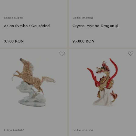
Stoc epuizat
Ediție limitată
Asian Symbols Cal sărind
Crystal Myriad Dragon și
Phoenix
3.500 RON
95.000 RON
Ediție limitată
Ediție limitată