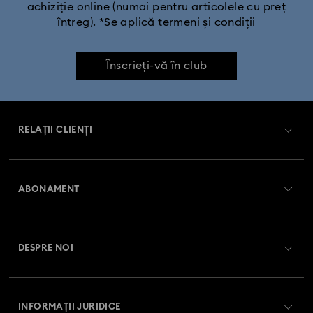
achiziție online (numai pentru articolele cu preț
întreg).
*Se aplică termeni și condiții
Înscrieți-vă în club
RELAȚII CLIENȚI
Prezentare serviciul relații cu clienții
ABONAMENT
Starea comenzii
Înregistrare
Soldul cardului cadou
DESPRE NOI
Club Swarovski
Livrare
Despre Swarovski
Swarovski Crystal Society (SCS)
Retur și schimb
INFORMAȚII JURIDICE