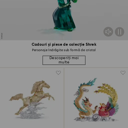
Cadouri și piese de colecție Shrek
Personaje îndrăgite sub formă de cristal
Descoperiți mai
multe