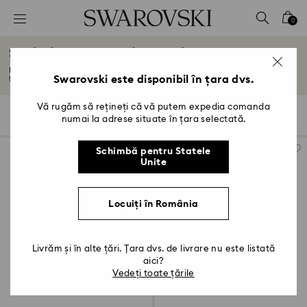
Accesskeys list
0
0 - Antet
Simboluri asiatice de cristal
1 - Conținut principal
Descoperiți colecția emblematică de simboluri asiatice Swarovski. De la
2 - Subsol
Swarovski este disponibil în țara dvs.
figurine...
Citiți mai multe
3 - Filtrare
Vă rugăm să rețineți că vă putem expedia comanda
12 Results
Filtre
Sortare după
Filtre
numai la adrese situate în țara selectată.
Sortare
4 - Rezultatele căutării
după
Schimbă pentru Statele
Unite
Locuiți în România
Livrăm și în alte țări. Țara dvs. de livrare nu este listată
aici?
Vedeți toate țările