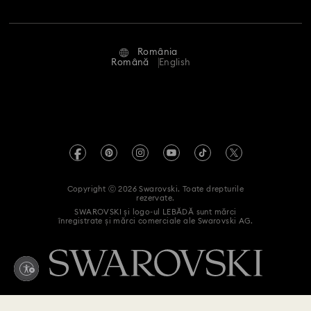
Angajări și carieră
Stare reparație
Condiții de utilizare
Alumni Community
România
Contactați-ne
Termeni și condiții
Română
English
Pentru profesioniști
Ghid de mărimi
Politica de confidențialitate
Harta site-ului
Instrument de găsire a magazinelor
Imprimare
Swarovski Created Diamonds
Informații REACH
Kristallwelten
Copyright ⓒ 2026 Swarovski. Toate drepturile
Declarație de accesibilitate
rezervate.
Code of Conduct & Policies
SWAROVSKI și logo-ul LEBĂDĂ sunt mărci
înregistrate și mărci comerciale ale Swarovski AG.
Declarație de consimțământ privind prelucrarea datelor cu
caracter personal
Retrageți-vă din contract aici