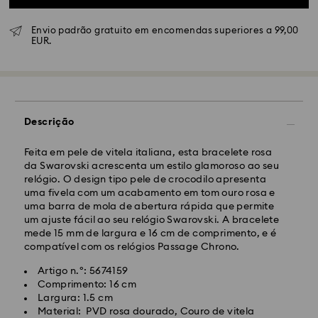
Envio padrão gratuito em encomendas superiores a 99,00
EUR.
Envio Normal - GLS ou FedEx
As encomendas realizadas de segunda a sexta-feira
até às 10:00 CET serão processadas e enviadas no
dia útil seguinte.
Descrição
Prazo de envio normal: 4-5 dias úteis após
processamento e envio. (7-10 dias para Madeira e
Açores)
Feita em pele de vitela italiana, esta bracelete rosa
Custo de envio normal: EUR 6,50
da Swarovski acrescenta um estilo glamoroso ao seu
Envio normal gratuito para encomendas superiores a:
relógio. O design tipo pele de crocodilo apresenta
EUR 99
uma fivela com um acabamento em tom ouro rosa e
uma barra de mola de abertura rápida que permite
um ajuste fácil ao seu relógio Swarovski. A bracelete
Envio Expresso -
FedEx
mede 15 mm de largura e 16 cm de comprimento, e é
compatível com os relógios Passage Chrono.
As encomendas realizadas de segunda a sexta-feira
Artigo n.º: 5674159
até às 14:30 CET serão processadas e enviadas no
Comprimento: 16 cm
dia útil seguinte.
Largura: 1.5 cm
Prazo de envio expresso: 1 a 2 dias úteis após
Material: PVD rosa dourado, Couro de vitela