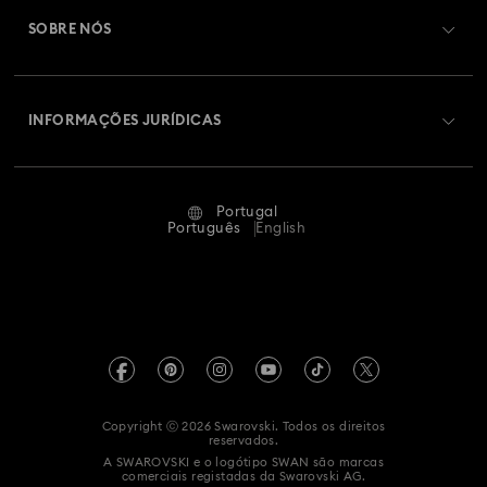
Saldo de cartão presente
SOBRE NÓS
Swarovski Club
Envios
Sobre a Swarovski
Swarovski Crystal Society (SCS)
Devoluções e Troca
INFORMAÇÕES JURÍDICAS
Oportunidades e Carreira
Estado Da Reparação
Termos de Utilização
Alumni Community
Portugal
Contacte-nos
Termos e Condições
Português
English
Para profissionais
Guia de tamanhos
Política de Privacidade
Mapa do site
Localizador de lojas
Impressão
Swarovski Created Diamond *diamante sintético
Agendar uma marcação
Informação REACH
Kristallwelten
Copyright ⓒ 2026 Swarovski. Todos os direitos
Declaração de acessibilidade
reservados.
Code of Conduct & Policies
A SWAROVSKI e o logótipo SWAN são marcas
comerciais registadas da Swarovski AG.