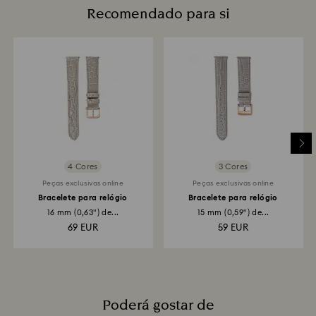
Recomendado para si
Qual é o tempo previsto para o processamento das
devoluções?
Depois de recebermos a sua devolução, registá-la-
emos e receberá um e‑mail a confirmar o
processamento da devolução. A transmissão do
reembolso dependerá das normas da instituição
financeira do cliente e a devolução do crédito
poderá demorar entre 3 e 7 dias úteis, através do
meio de pagamento utilizado para efetuar a
encomenda. O processo global de devolução e
reembolso pode demorar entre 3 e 4 semanas a
contar da data da expedição postal.
4 Cores
3 Cores
Peças exclusivas online
Peças exclusivas online
Bracelete para relógio
Bracelete para relógio
16 mm (0,63") de...
15 mm (0,59") de...
69 EUR
59 EUR
Poderá gostar de