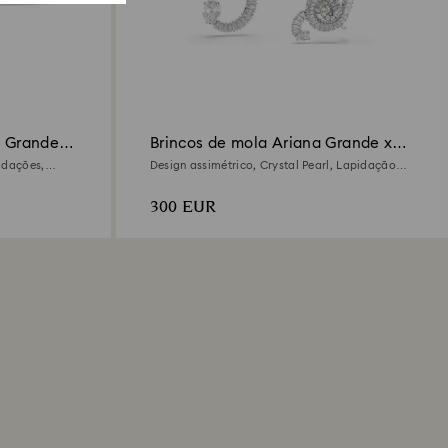
a Grande x
Brincos de mola Ariana Grande x
Swarovski
idações,
Design assimétrico, Crystal Pearl, Lapidação
Baguete, Brancos, Lacado a ródio
300 EUR