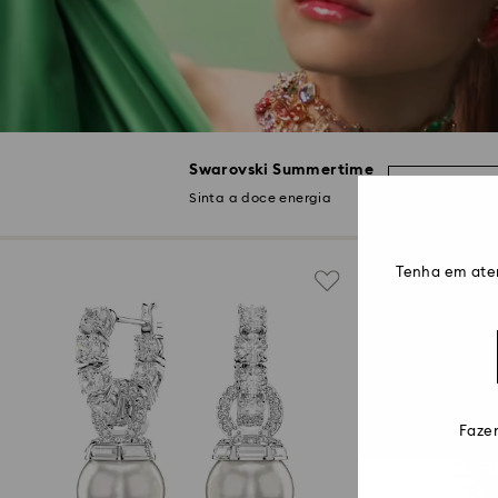
Swarovski Summertime
Descobrir 
Sinta a doce energia
Tenha em ate
Fazem