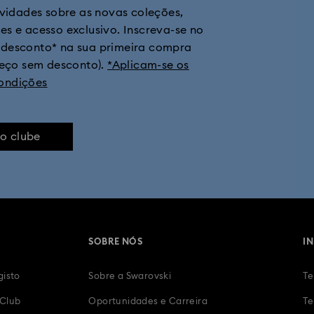
ovidades sobre as novas coleções,
tes e acesso exclusivo. Inscreva-se no
 desconto* na sua primeira compra
reço sem desconto).
*Aplicam-se os
ondições
ao clube
SOBRE NÓS
I
gisto
Sobre a Swarovski
Te
 Club
Oportunidades e Carreira
Te