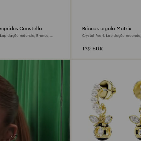
ompridos Constella
Brincos argola Matrix
, Lapidação redonda, Branco,
Crystal Pearl, Lapidação redonda
m ouro rosa de 18 quilates
Lacado a ródio
139 EUR