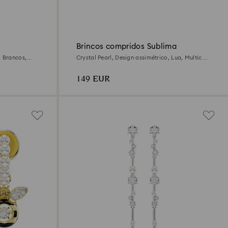
Brincos compridos Sublima
, Brancos,
Crystal Pearl, Design assimétrico, Lua, Multicor,
Acabamento em ouro rosa de 18 quilates
149 EUR