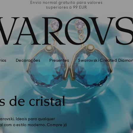
valores
Envio normal gratuito para valores
Envio 
superiores a 99 EUR
rios
Decorações
Presentes
Swarovski Created Diamo
 de cristal
arovski. Ideais para qualquer
al com o estilo moderno. Compre já