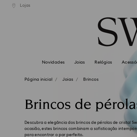
normal gratuito para valores
Envio normal gratuito para 
Lojas
Accesskeys list
superiores a 99 EUR
superiores a 99 EUR
0 - Cabeçalho
1 - Conteúdo principal
2 - Rodapé
3 – Filtrar
4 – Resultados da pesquisa
Novidades
Joias
Relógios
Acessó
Página inicial
Joias
Brincos
Brincos de pérolas
Descubra a elegância dos brincos de pérolas de cristal Sw
ocasião, estes brincos combinam a sofisticação intempor
para encontrar o par perfeito.