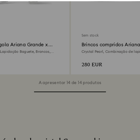
Sem stock
gola Ariana Grande x
Brincos compridos Arian
Swarovski
, Lapidação Baguete, Brancos,
Crystal Pearl, Combinação de lap
io
Branco, Lacado a ródio
280 EUR
A apresentar 14 de 14 produtos