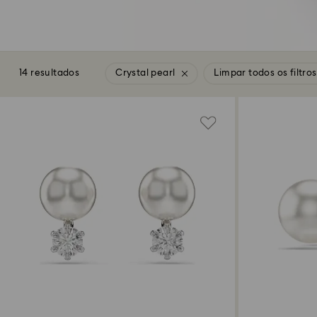
14 resultados
Crystal pearl
Limpar todos os filtros