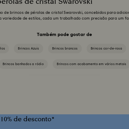
érolas de cristal Swarovski
de brincos de pérolas de cristal Swarovski, concebidos para adicion
ma variedade de estilos, cada um trabalhado com precisão para um fa
Também pode gostar de
los
Brincos Azuis
Brincos brancos
Brincos cor-de-rosa
Brincos banhados a ródio
Brincos com acabamento em vários metais
Brincos com revestimento em tom dourado
 10% de desconto*