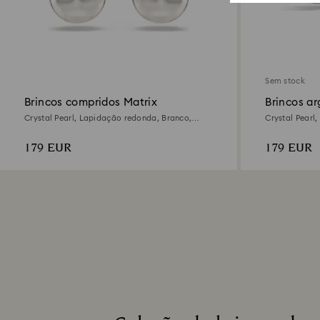
Sem stock
Brincos compridos Matrix
Brincos ar
Swarovski
Crystal Pearl, Lapidação redonda, Branco,
Crystal Pearl
Lacado a ródio
Lacado a ród
179 EUR
179 EUR