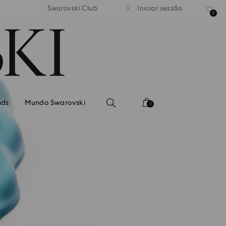
normal gratuito para valores
Envio normal gratuito para 
Swarovski Club
Iniciar sessão
superiores a 99 EUR
superiores a 99 EUR
0
nds
Mundo Swarovski
0