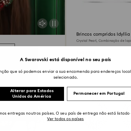
Brincos compridos Idyllia
Crystal Pearl, Combinação de lap
Abelha, Multicor, Acabamento em
mais
quilates
149 EUR
A Swarovski está disponível no seu país
nção que só podemos enviar a sua encomenda para endereços locali
selecionado.
Alterar para Estados
Permanecer em Portugal
Unidos da América
os entregas noutros países. O seu país de entrega não está listado
Ver todos os países