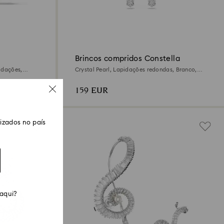
Brincos compridos Constella
idações,
Crystal Pearl, Lapidações redondas, Branco,
 ouro de 18
Lacado a ródio
159 EUR
zados no país
 aqui?