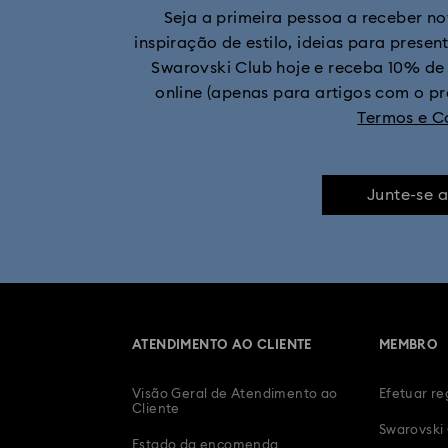
Seja a primeira pessoa a receber n
inspiração de estilo, ideias para presen
Swarovski Club hoje e receba 10% de
online (apenas para artigos com o p
Termos e C
Junte-se 
ATENDIMENTO AO CLIENTE
MEMBRO
Visão Geral de Atendimento ao
Efetuar re
Cliente
Swarovski
Estado da encomenda