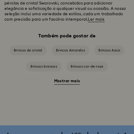
pérolas de cristal Swarovski, concebidos para adicionar
elegância e sofisticação a qualquer visual ou ocasião. A nossa
seleção inclui uma variedade de estilos, cada um trabalhado
com precisão para um fascínio intemporal.
Ler mais
Também pode gostar de
Brincos de cristal
Brincos Amarelos
Brincos Azuis
Brincos brancos
Brincos cor-de-rosa
Mostrar mais
Brincos pretos
Brincos roxos
Brincos verdes
Brincos vermelhos
Brincos banhados a ródio
Brincos com acabamento em vários metais
Brincos com banho em tom de ouro rosa