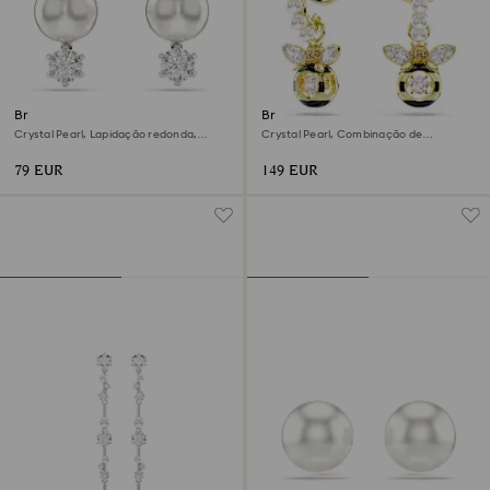
Brincos stud Matrix
Brincos compridos Idyllia
Crystal Pearl, Lapidação redonda,
Crystal Pearl, Combinação de
Branco, Lacado a ródio
lapidações, Abelha, Multicor,
Acabamento em ouro de 18 quilates
79 EUR
149 EUR