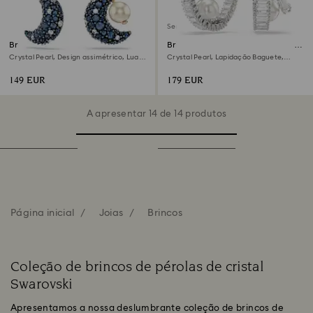
Sem stock
Brincos compridos Sublima
Brincos argola Ariana Grande x
Swarovski
Crystal Pearl, Design assimétrico, Lua,
Crystal Pearl, Lapidação Baguete,
Multicor, Acabamento em ouro rosa de
Brancos, Lacado a ródio
18 quilates
149 EUR
179 EUR
A apresentar 14 de 14 produtos
Página inicial
Joias
Brincos
Coleção de brincos de pérolas de cristal
Swarovski
Apresentamos a nossa deslumbrante coleção de brincos de