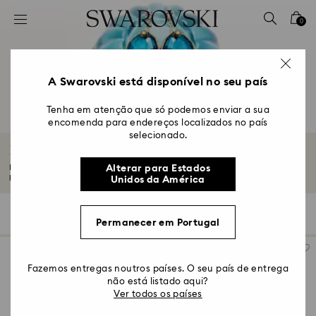
Accesskeys list
0
0 - Cabeçalho
1 - Conteúdo principal
2 - Rodapé
A Swarovski está disponível no seu país
3 – Filtrar
Tenha em atenção que só podemos enviar a sua
encomenda para endereços localizados no país
4 – Resultados da pesquisa
selecionado.
Brincos de pérolas de cristal
Descubra a elegância dos brincos de pérolas de cristal Swarovski. Ideais
Alterar para Estados
para...
Ler mais
Unidos da América
14 resultados
Filtros
Ordenar por
Filtros
Ordenar
Permanecer em Portugal
por
Fazemos entregas noutros países. O seu país de entrega
não está listado aqui?
Ver todos os países