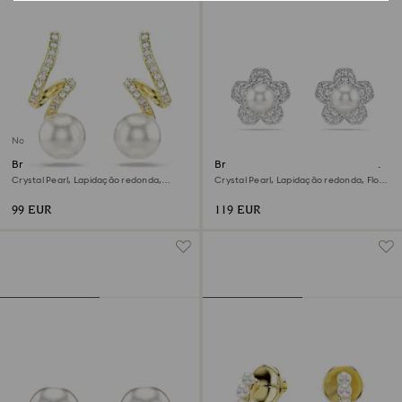
Novidade
Brincos Gabriella
Brincos stud Ariana Grande x
Swarovski
Crystal Pearl, Lapidação redonda,
Crystal Pearl, Lapidação redonda, Flor,
Brancos, Acabamento em ouro de 18
Branco, Lacado a ródio
quilates
99 EUR
119 EUR