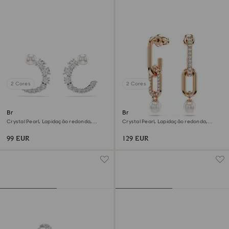
2 Cores
2 Cores
Brincos argola Matrix
Brincos compridos Constella
Crystal Pearl, Lapidação redonda,
Crystal Pearl, Lapidação redonda,
Brancos, Lacado a ródio
Branco, Acabamento em ouro rosa de
18 quilates
99 EUR
129 EUR