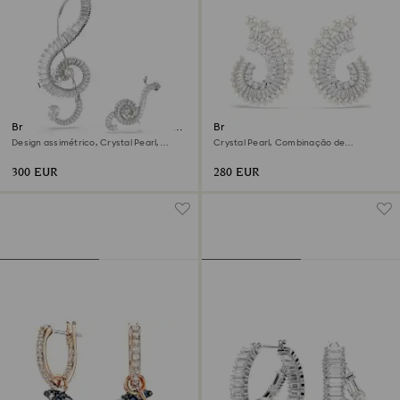
Brincos de mola Ariana Grande
Brincos compridos Ariana
x Swarovski
Grande x Swarovski
Design assimétrico, Crystal Pearl,
Crystal Pearl, Combinação de
Lapidação Baguete, Brancos, Lacado a
lapidações, Branco, Lacado a ródio
ródio
300 EUR
280 EUR