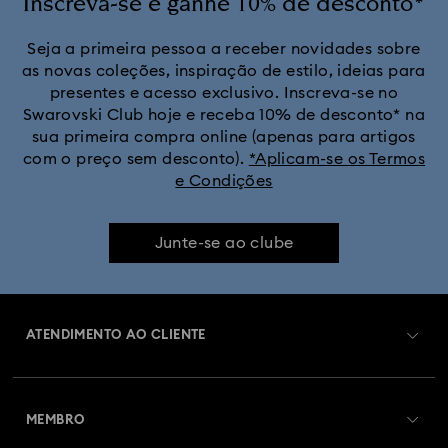
Inscreva-se e ganhe 10% de desconto*
Brincos com revestimento em tom dourado
Seja a primeira pessoa a receber novidades sobre
as novas coleções, inspiração de estilo, ideias para
presentes e acesso exclusivo. Inscreva-se no
Swarovski Club hoje e receba 10% de desconto* na
sua primeira compra online (apenas para artigos
com o preço sem desconto).
*Aplicam-se os Termos
e Condições
Junte-se ao clube
ATENDIMENTO AO CLIENTE
Visão Geral de Atendimento ao Cliente
MEMBRO
Estado da encomenda