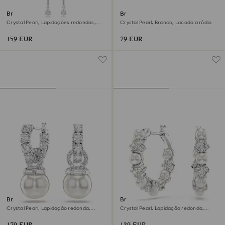
Brincos compridos Constella
Brincos stud Matrix
Crystal Pearl, Lapidações redondas,
Crystal Pearl, Branco, Lacado a ródio
Branco, Lacado a ródio
159 EUR
79 EUR
Brincos compridos Matrix
Brincos argola Matrix
Crystal Pearl, Lapidação redonda,
Crystal Pearl, Lapidação redonda,
Branco, Lacado a ródio
Brancos, Lacado a ródio