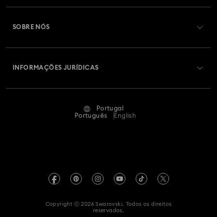
Efetuar registo
Saldo de cartão presente
SOBRE NÓS
Swarovski Club
Envios
Sobre a Swarovski
Swarovski Crystal Society (SCS)
Devoluções e Troca
INFORMAÇÕES JURÍDICAS
Oportunidades e Carreira
Estado Da Reparação
Termos de Utilização
Alumni Community
Portugal
Contacte-nos
Termos e Condições
Português
English
Para profissionais
Guia de tamanhos
Política de Privacidade
Mapa do site
Localizador de lojas
Impressão
Swarovski Created Diamond *diamante sintético
Agendar uma marcação
Informação REACH
Kristallwelten
Copyright ⓒ 2026 Swarovski. Todos os direitos
Declaração de acessibilidade
reservados.