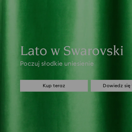
Lato w Swarovski
Poczuj słodkie uniesienie
Kup teraz
Dowiedz się 