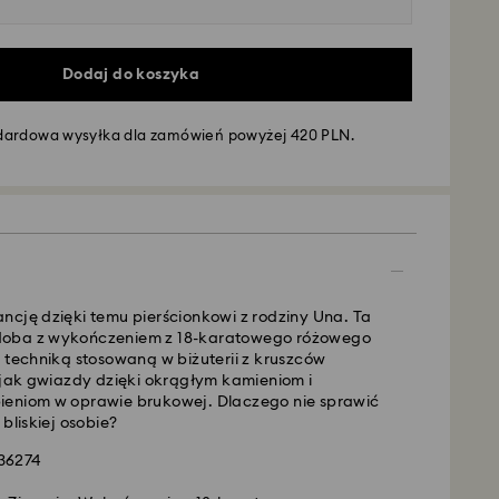
Dodaj do koszyka
dardowa wysyłka dla zamówień powyżej 420 PLN.
awy - GLS
e of poniedziałku do piątku do godziny 10:00
 przetworzone i wysłane tego samego dnia.
dostawy: 3 dni robocze po przetworzeniu i
andardowej: 25 PLN
ncję dzięki temu pierścionkowi z rodziny Una. Ta
rdowa wysyłka dla zamówień powyżej 420 PLN
oba z wykończeniem z 18-karatowego różowego
 techniką stosowaną w biżuterii z kruszców
i jak gwiazdy dzięki okrągłym kamieniom i
wej -
FedEx
ieniom w oprawie brukowej. Dlaczego nie sprawić
bliskiej osobie?
e of poniedziałku do piątku do godziny 14:30
636274
 przetworzone i wysłane tego samego dnia.
resowej: 1-2 dni robocze po przetworzeniu i