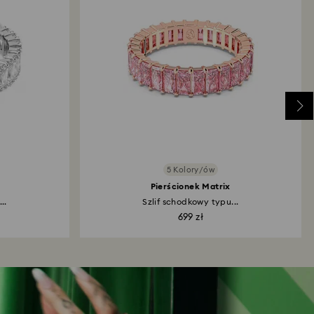
5 Kolory/ów
Pierścionek Matrix
..
Szlif schodkowy typu...
699 zł