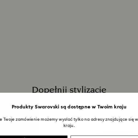
przetworzony, otr
pieniędzy będzie 
jest zwracana za
składania zamówie
roboczych. Cały p
zająć do 3–4 tygo
Dopełnij stylizację
Produkty Swarovski są dostępne w Twoim kraju
że Twoje zamówienie możemy wysłać tylko na adresy znajdujące się
kraju.