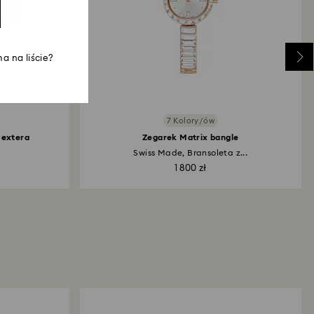
a na liście?
7 Kolory/ów
Dextera
Zegarek Matrix bangle
Swiss Made, Bransoleta z...
1 800 zł