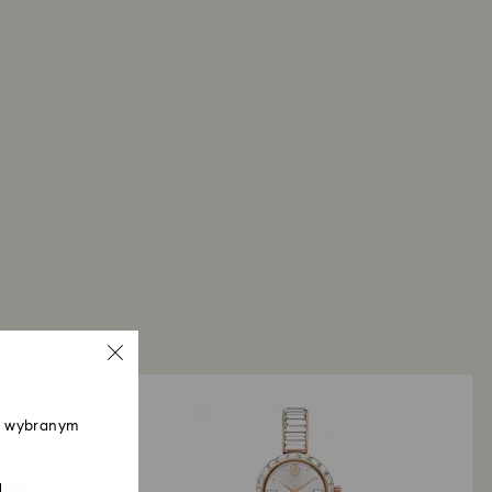
zymasz wiadomość e-mail. Przetworzenie zwrotu
zależało od procedur Twojego banku. Należność
 pośrednictwem formy płatności wybranej podczas
nia, a przetworzenie zwrotu może zająć 3–7 dni
roces zwrotu towaru i zwrotu pieniędzy może
dni od daty wysłania przesyłki.
 w wybranym