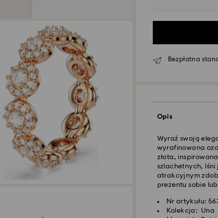
Bezpłatna stan
Standardowy dost
Zamówienia złożon
czasu CET zostaną
Standardowy czas 
Opis
wysyłce
Koszt dostawy st
Wyraź swoją elega
Bezpłatna standa
wyrafinowana ozd
złota, inspirowana
szlachetnych, lśn
Dostawy ekspreso
atrakcyjnym zdob
prezentu sobie lub 
Zamówienia złożon
Nr artykułu: 5
czasu CET zostaną
Kolekcja: Una
Czas dostawy eksp