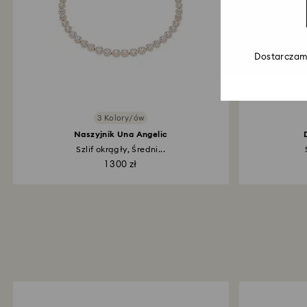
Dostarczamy
3 Kolory/ów
Naszyjnik Una Angelic
Szlif okrągły, Średni...
1 300 zł