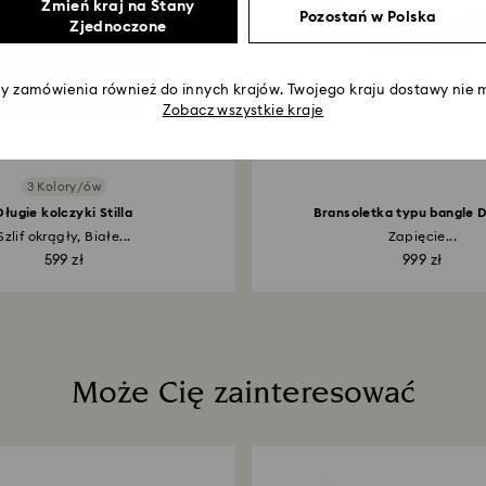
Zmień kraj na Stany
Pozostań w Polska
Zjednoczone
 zamówienia również do innych krajów. Twojego kraju dostawy nie m
Zobacz wszystkie kraje
3 Kolory/ów
Długie kolczyki Stilla
Bransoletka typu bangle 
Szlif okrągły, Białe...
Zapięcie...
599 zł
999 zł
Może Cię zainteresować