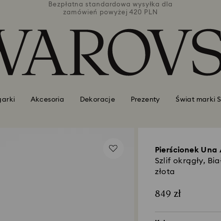
łka dla
Bezpłatna standardowa wysyłka dla
Bezpła
PLN
zamówień powyżej 420 PLN
za
garki
Akcesoria
Dekoracje
Prezenty
Świat marki 
Pierścionek Una 
Szlif okrągły, B
złota
849 zł