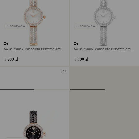
3 Kolory/ów
3 Kolory/ów
Zegarek z bransoletą typu
Zegarek Matrix pearl bangle
bangle Matrix pearl
Swiss Made, Bransoleta z kryształami,
Swiss Made, Bransoleta z kryształami,
Powłoka w odcieniu różowego złota
Biały, Stal szlachetna
1 800 zł
1 500 zł