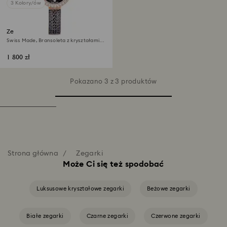
3 Kolory/ów
Zegarek Matrix pearl bangle
Swiss Made, Bransoleta z kryształami,
Czarny, Powłoka w odcieniu różowego
złota
1 800 zł
Pokazano 3 z 3 produktów
Strona główna
Zegarki
Może Ci się też spodobać
Luksusowe kryształowe zegarki
Beżowe zegarki
Białe zegarki
Czarne zegarki
Czerwone zegarki