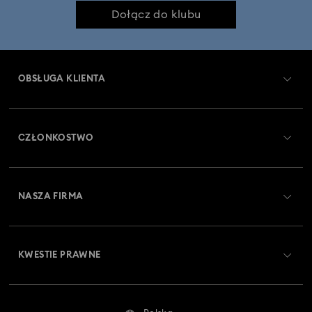
Kolekcja zegarków Crystalline Aura
Dołącz do klubu
Kolekcja zegarków Crystalline Bangle
OBSŁUGA KLIENTA
Kolekcja zegarków Dextera Octagon
Obsługa klienta — przegląd
Kolekcja zegarków Imber Oval
CZŁONKOSTWO
Stan zamówienia
Kolekcja zegarków Imber typu bangle
Zarejestruj się
Saldo karty podarunkowej
NASZA FIRMA
Kolekcja zegarków Matrix
Swarovski Club
Dostawa
O firmie Swarovski
Kolekcja zegarków Matrix Octagon
Swarovski Crystal Society (SCS)
Zwroty i wymiana towaru
KWESTIE PRAWNE
Oferty pracy
Kolekcja zegarków Matrix Tennis
Status naprawy
Warunki użytkowania
Alumni Community