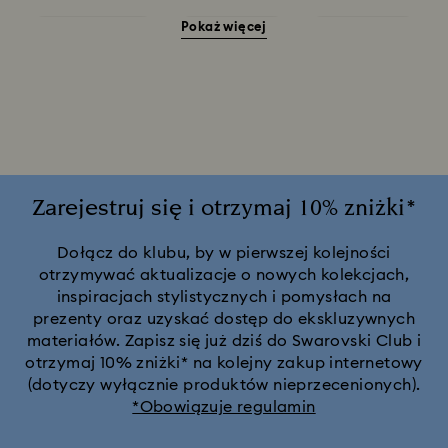
Pokaż więcej
Niebieskie zegarki
Różowe zegarki
Srebrne zegarki
Zegarki w kolorze srebra
Zielone zegarki
Kolekcja Cosmopolitan
Kolekcja Crystal Rock Oval
Kolekcja Dextera Bangle
Kolekcja Illumina
Zarejestruj się i otrzymaj 10% zniżki*
Kolekcja Octea Chrono
Dołącz do klubu, by w pierwszej kolejności
otrzymywać aktualizacje o nowych kolekcjach,
inspiracjach stylistycznych i pomysłach na
Kolekcja bransoletek Matrix Bangle
prezenty oraz uzyskać dostęp do ekskluzywnych
materiałów. Zapisz się już dziś do Swarovski Club i
Kolekcja kryształowych zegarków Imber
otrzymaj 10% zniżki* na kolejny zakup internetowy
(dotyczy wyłącznie produktów nieprzecenionych).
*Obowiązuje regulamin
Kolekcja zegarków Attract