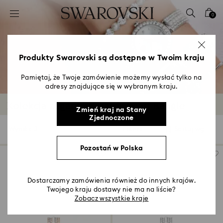
Lista kluczy dostępu
0
0 - Nagłówek
1 - Główna treść
2 - Stopka
Produkty Swarovski są dostępne w Twoim kraju
3 - Filtr
Pamiętaj, że Twoje zamówienie możemy wysłać tylko na
adresy znajdujące się w wybranym kraju.
4 - Wyniki wyszukiwania
Kolekcja zegarków Matrix Pearl Bangle
Zmień kraj na Stany
Zjednoczone
Wyniki: 3
Filters
Sortuj wg
Filters
Sortuj
wg
Pozostań w Polska
Dostarczamy zamówienia również do innych krajów.
Twojego kraju dostawy nie ma na liście?
Zobacz wszystkie kraje