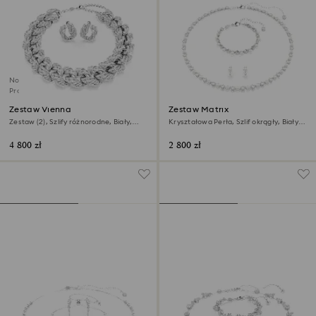
Nowość
Produkt dostępny wyłącznie online
Zestaw Vienna
Zestaw Matrix
Zestaw (2), Szlify różnorodne, Biały,
Kryształowa Perła, Szlif okrągły, Biały,
Powłoka z rodu
Powłoka z rodu
4 800 zł
2 800 zł