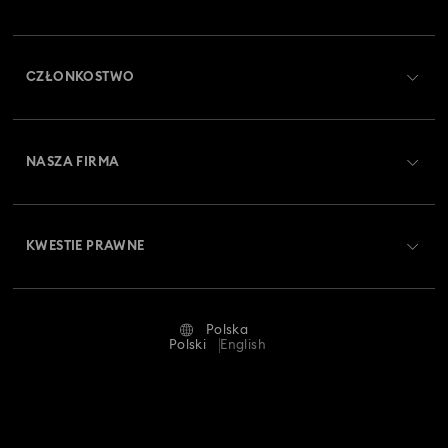
Obsługa klienta — przegląd
CZŁONKOSTWO
Stan zamówienia
Zarejestruj się
Saldo karty podarunkowej
NASZA FIRMA
Swarovski Club
Dostawa
O firmie Swarovski
Swarovski Crystal Society (SCS)
Zwroty i wymiana towaru
KWESTIE PRAWNE
Oferty pracy
Status naprawy
Warunki użytkowania
Alumni Community
Polska
Kontakt
Regulamin
Polski
English
Dla profesjonalistów
Tabele rozmiarów
Polityka prywatności
Mapa strony
Wyszukiwarka sklepów
Dane firmy