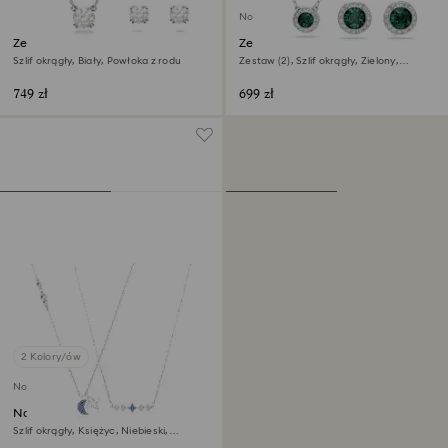
Nowość
Zestaw Stilla
Zestaw Una Angelic
Szlif okrągły, Biały, Powłoka z rodu
Zestaw (2), Szlif okrągły, Zielony,
Powłoka z rodu
749 zł
699 zł
2 Kolory/ów
Nowość
Naszyjnik Symbolica
Szlif okrągły, Księżyc, Niebieski,
Powłoka z rodu