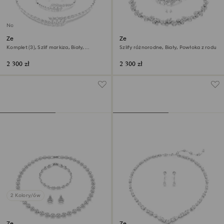
Nowość
Zestaw Mesmera
Zestaw Constella
Komplet (3), Szlif markiza, Biały,
Szlify różnorodne, Biały, Powłoka z rodu
Powłoka z rodu
2 300 zł
2 300 zł
2 Kolory/ów
Zestaw Una Angelic
Zestaw Mesmera