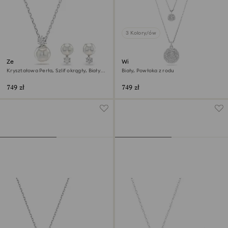
3 Kolory/ów
Zestaw Matrix
Wisiorek warstwowy Sublima
Kryształowa Perła, Szlif okrągły, Biały,
Biały, Powłoka z rodu
Powłoka z rodu
749 zł
749 zł