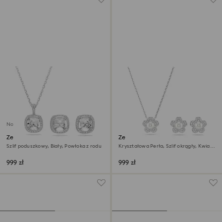
Nowość
Zestaw Una Angelic
Zestaw Ariana Grande x
Swarovski
Szlif poduszkowy, Biały, Powłoka z rodu
Kryształowa Perła, Szlif okrągły, Kwiat,
Biały, Powłoka z rodu
999 zł
999 zł