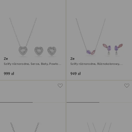
Zestaw Ariana Grande x
Zestaw Ariana Grande x
Swarovski
Swarovski
Szlify różnorodne, Serce, Biały, Powłoka
Szlify różnorodne, Różnokolorowy,
z rodu
Powłoka z rodu
999 zł
949 zł