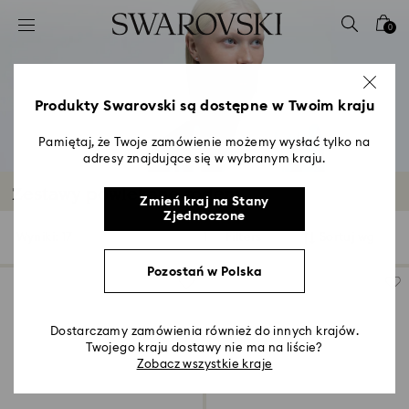
Lista kluczy dostępu
0
0 - Nagłówek
1 - Główna treść
2 - Stopka
Produkty Swarovski są dostępne w Twoim kraju
3 - Filtr
Pamiętaj, że Twoje zamówienie możemy wysłać tylko na
adresy znajdujące się w wybranym kraju.
4 - Wyniki wyszukiwania
Zestawy powlekane rodem
Zmień kraj na Stany
Zjednoczone
Wyniki: 17
Filters
Sortuj wg
Filters
Sortuj
wg
Pozostań w Polska
Dostarczamy zamówienia również do innych krajów.
Twojego kraju dostawy nie ma na liście?
Zobacz wszystkie kraje