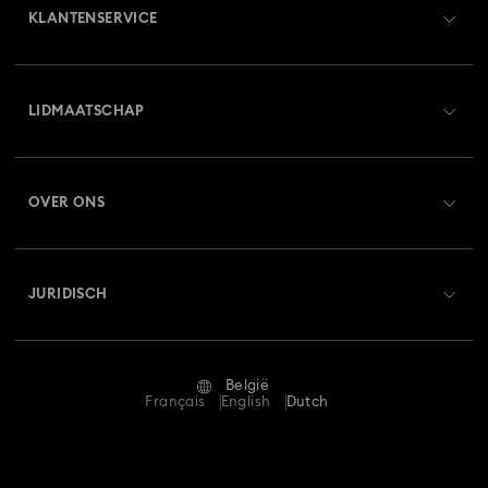
KLANTENSERVICE
Overzicht klantenservice
LIDMAATSCHAP
Orderstatus
Registreren
Saldo van cadeaubon
OVER ONS
Swarovski Club
Verzenden
Over Swarovski
Swarovski Crystal Society (SCS)
Retourneren en ruilen
JURIDISCH
Vacatures & Carrière
Reparatiestatus
Gebruiksvoorwaarden
Alumni Community
België
Neem contact met ons op
Algemene voorwaarden
Français
English
Dutch
Voor professionals
Maatwijzer
Privacybeleid
Sitemap