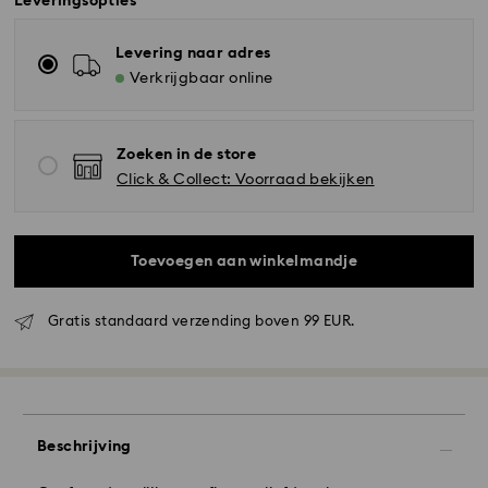
Leveringsopties
Levering naar adres
Verkrijgbaar online
Zoeken in de store
Click & Collect: Voorraad bekijken
Toevoegen aan winkelmandje
Gratis standaard verzending boven 99 EUR.
Standaard verzending - GLS
Bestellingen geplaatst van maandag tot vrijdag voor
10:00 uur CET zullen de dezelfde werkdag
worden verwerkt en verzonden.
Beschrijving
Standaard verzending tijd: 2 werkdag na verwerking
en verzending