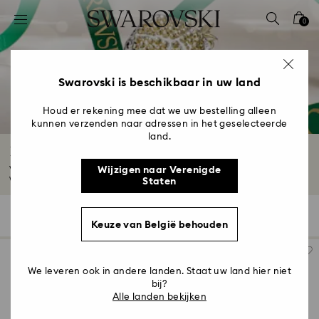
Lijst met toegangscodes
0
0 - Koptekst
1 - Belangrijkste inhoud
2 - Voettekst
Swarovski is beschikbaar in uw land
3 - Filter
Houd er rekening mee dat we uw bestelling alleen
kunnen verzenden naar adressen in het geselecteerde
4 - Zoekresultaten
land.
Blauwe decoratie & blauwe woonaccessoires
Van hemelsblauw tot marineblauw - duik in onze collectie blauwe
Wijzigen naar Verenigde
woonaccessoires...
Meer lezen
Staten
16 Resultaten
Filter
Sorteren op
Filter
Sorteren
Keuze van België behouden
op
We leveren ook in andere landen. Staat uw land hier niet
bij?
Alle landen bekijken