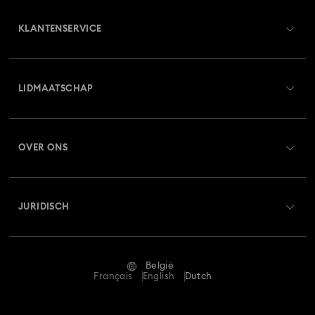
KLANTENSERVICE
Overzicht klantenservice
LIDMAATSCHAP
Orderstatus
Registreren
Saldo van cadeaubon
OVER ONS
Swarovski Club
Verzenden
Over Swarovski
Swarovski Crystal Society (SCS)
Retourneren en ruilen
JURIDISCH
Vacatures & Carrière
Reparatiestatus
Gebruiksvoorwaarden
Alumni Community
België
Neem contact met ons op
Algemene voorwaarden
Français
English
Dutch
Voor professionals
Maatwijzer
Privacybeleid