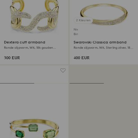
2 Kleuren
Nieuw
Binnenkort beschikbaar
Dextera cuff armband
Swarovski Classica armband
Ronde slijpvorm, Wit, ‎18k gouden
Ronde slijpvorm, Wit, ‎Sterling zilver, 18k
afwerking
gouden afwerking
300 EUR
400 EUR