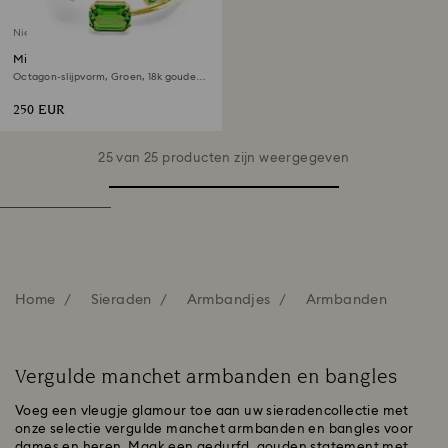
Niet op voorraad
Millenia armband
Octagon-slijpvorm, Groen, ‎18k gouden
afwerking
250 EUR
25 van 25 producten zijn weergegeven
Home
Sieraden
Armbandjes
Armbanden
Vergulde manchet armbanden en bangles
Voeg een vleugje glamour toe aan uw sieradencollectie met
onze selectie vergulde manchet armbanden en bangles voor
dames en heren. Maak een gedurfd, gouden statement met