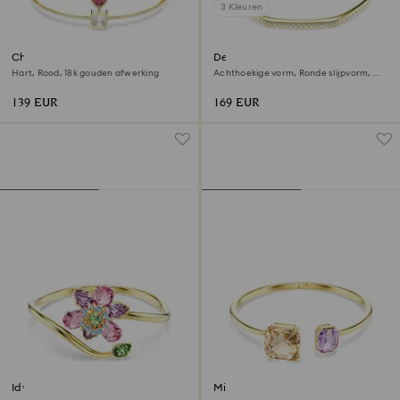
3 Kleuren
Chroma armband
Dextera armband
Hart, Rood, ‎18k gouden afwerking
Achthoekige vorm, Ronde slijpvorm,
Wit, ‎18k gouden afwerking
139 EUR
169 EUR
Idyllia armband
Millenia armband