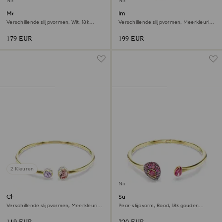
Nieuw
Nieuw
Mesmera armband
Imber armband
Verschillende slijpvormen, Wit, ‎18k
Verschillende slijpvormen, Meerkleurig,
gouden afwerking
‎18k gouden afwerking
179 EUR
199 EUR
2 Kleuren
Nieuw
Chroma armband
Sublima armband
Verschillende slijpvormen, Meerkleurig,
Pear-slijpvorm, Rood, ‎18k gouden
‎18k gouden afwerking
afwerking