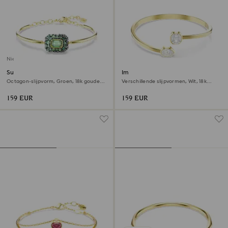
Nieuw
Sublima armband
Imber armband
Octagon-slijpvorm, Groen, ‎18k gouden
Verschillende slijpvormen, Wit, ‎18k
afwerking
gouden afwerking
159 EUR
159 EUR