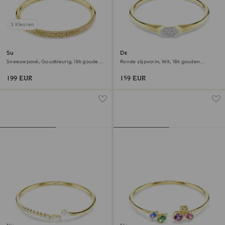
3 Kleuren
Sublima armband
Dextera armband
Sneeuwpavé, Goudkleurig, ‎18k gouden
Ronde slijpvorm, Wit, ‎18k gouden
afwerking
afwerking
199 EUR
159 EUR