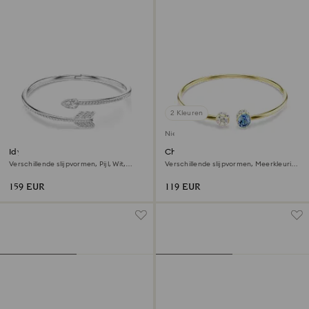
2 Kleuren
Nieuw
Idyllia armband
Chroma armband
Verschillende slijpvormen, Pijl, Wit,
Verschillende slijpvormen, Meerkleurig,
Rodium toplaag
‎18k gouden afwerking
159 EUR
119 EUR