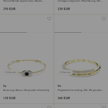
Verschillende slijpvormen, Bloem,
Octagon-slijpvorm, Meerkleurig, ‎18k
Meerkleurig, ‎18k gouden afwerking
gouden afwerking
250 EUR
220 EUR
2 Kleuren
2 Kleuren
Symbolica armband
Dextera armband
Boze oog, Blauw, ‎18k gouden afwerking
Magnetische sluiting, Wit, ‎18k gouden
afwerking
129 EUR
260 EUR