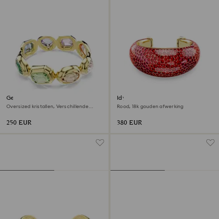
Gema cuff armband
Idyllia cuff armband
Oversized kristallen, Verschillende
Rood, ‎18k gouden afwerking
slijpvormen, Meerkleurig, ‎18k gouden
afwerking
250 EUR
380 EUR