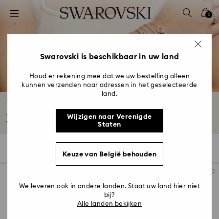
Lijst met toegangscodes
0
0 - Koptekst
1 - Belangrijkste inhoud
2 - Voettekst
Swarovski is beschikbaar in uw land
3 - Filter
Houd er rekening mee dat we uw bestelling alleen
kunnen verzenden naar adressen in het geselecteerde
4 - Zoekresultaten
land.
Vergulde manchet armbanden en bangles
Versier uw pols met een krachtig statement-piece in de vorm van een
Wijzigen naar Verenigde
vergulde...
Meer lezen
Staten
25 Resultaten
Filter
Sorteren op
Filter
Sorteren
Keuze van België behouden
op
We leveren ook in andere landen. Staat uw land hier niet
bij?
Alle landen bekijken