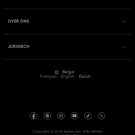
Orderstatus
Registreren
Saldo van cadeaubon
OVER ONS
Swarovski Club
Verzenden
Over Swarovski
Swarovski Crystal Society (SCS)
Retourneren en ruilen
JURIDISCH
Vacatures & Carrière
Reparatiestatus
Gebruiksvoorwaarden
Alumni Community
België
Neem contact met ons op
Algemene voorwaarden
Français
English
Dutch
Voor professionals
Maatwijzer
Privacybeleid
Sitemap
Winkelzoeker
Afdruk
Swarovski Created Diamonds
Afspraak maken
Informatie over REACH
Kristallwelten
Copyright ⓒ 2026 Swarovski. Alle rechten