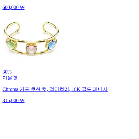
600,000 ₩
30%
아울렛
Chroma 커프
쿠션 컷, 멀티컬러, 18K 골드 피니시
315,000 ₩