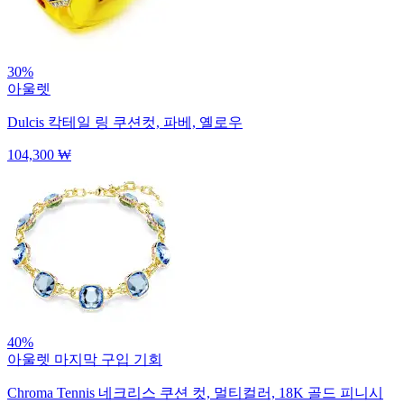
30%
아울렛
Dulcis 칵테일 링
쿠션컷, 파베, 옐로우
104,300 ₩
40%
아울렛
마지막 구입 기회
Chroma Tennis 네크리스
쿠션 컷, 멀티컬러, 18K 골드 피니시