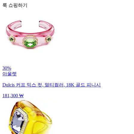
룩 쇼핑하기
30%
아울렛
Dulcis 커프
믹스 컷, 멀티컬러, 18K 골드 피니시
181,300 ₩