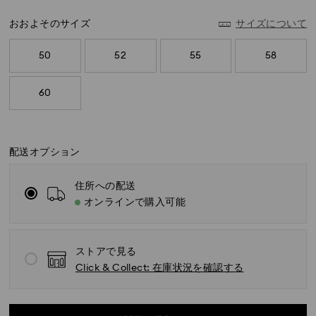
おおよそのサイズ
サイズについて
50
52
55
58
60
配送オプション
住所への配送
オンラインで購入可能
標準配送 - ヤマト運輸
ストアで見る
Click & Collect: 在庫状況を確認する
月曜日から金曜日の午前11時までに完了したご注文につ
きましては、当日中に処理いたします。
標準配送の場合のお届け所要日数：処理・発送後3～5営
業日