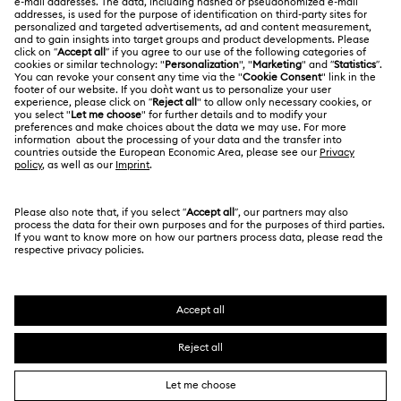
Swarovski Crystal Society (SCS)
返品と交換
サイトについて
採用情報
修理状況
利用条件
Alumni Community
日本
お問い合わせ
利用規約
日本語
English
プロフェッショナル向け
サイズについて
プライバシーポリシー
サイトマップ
ストアファインダー
クッキー同意
Swarovski Created Diamonds ラボラトリー・グロウン・ダイヤ
モンド
来店予約
インプリント
Kristallwelten
Copyright ⓒ 2026 Swarovski. All rights reserved.
REACH情報
SWAROVSKIおよびSWANロゴは、Swarovski AGの登
録商標および商標です。
Code of Conduct & Policies
データ保護同意書