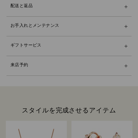
Swarovskiでは、私書箱やAPO/FPOアドレスへの配送は
配送と返品
行っておりません。最終的なお支払いを受領するまで、
商品はSwarovskiの所有物です。
プレミアムなスワロフスキーバッグとカラフルなリボン
お知らせした最終配達日までにご注文いただければ、通
お手入れとメンテナンス
のラッピングで、さらに特別なギフトにいたします。メ
常、期日までに配達されます。配送業者の不測の事態に
ッセージを入れることもできます。
Swarovskiストアの来店予約をすると、Swarovskiの卓
より、配送が遅れる場合があります。このような場合、
ギフトオプションを選択した場合、ご注文の商品すべて
越したsavoir-faire（サヴォアフェール）をゆっくりとお
Swarovskiはいかなる責任も負いません。
をひとつのギフトバッグにまとめます。メッセージカー
楽しみいただけます。個性を表現するスタイリングのご
祝日には発送しておりませんので、この期間中は配送に
ギフトサービス
ドをご希望の場合は、ご注文1回につき1枚のみお付けい
提案、大切な方への最高なギフト選びなど、Swarovski
日数がかかる場合があります。
たします。
のクリスタル・エキスパートがご案内いたしますので、
Crystal Myriad、Licensed-in、Creators Labの商品に
お客様を美しく輝かせるまばゆいコレクションの数々を
は、そのため、発送までに2週間ほどかかる場合があ
来店予約
サステナビリティ：
ご体験ください。
り、メールにてお知らせいたします。
ギフトラッピングの素材は、環境への配慮や負担の軽減
来店予約は一部のストアのみ対象です。また来店予約数
を念頭に選ばれています。
には限りがございますので、予めご了承ください。
Swarovskiは、すべてのお客様にご満足いただくことを
第一に考えています。注文された商品をお受け取りいた
だいてから、14日以内であれば、返品いただくことで売
来店予約
買契約を解除できます（ギフトカードおよびカスタマイ
ズ製品を除きます）。当社の返品ポリシーは、プロモー
スタイルを完成させるアイテム
ションやセール品を含むすべての商品を対象としていま
す。
返品処理にはどのくらい時間がかかりますか？
お客様からの返送品が返品センターに届き次第返品処理