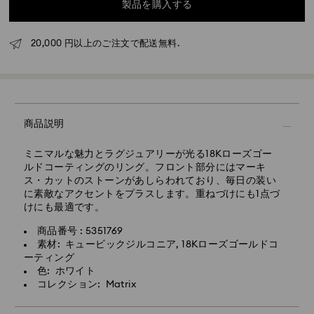
製品を購入する
配送混雑時期や土日祝日が重なる場合には所要日数が長
くかかる場合がありますので予めご了承ください。
20,000 円以上のご注文で配送無料.
東京、成田、横浜：2～3営業日
上記以外の日本国内（離島以外）：3～5営業日
標準配送料：1,000円
標準配送料無料となる最低購入金額：20,000円
エクスプレス配送 - 佐川
商品説明
配送先住所が本州・九州・四国・沖縄の一部の商品（在
庫状況による）について
ミニマルな魅力とラグジュアリーが光る18Kローズゴー
ルドコーティングのリング。フロント部分にはマーキ
月曜日から金曜日の14時までに完了したご注文につきま
ス・カットのストーンがあしらわれており、毎日の装い
しては、当日中に処理・発送いたします。
に素敵なアクセントをプラスします。重ねづけにも1点づ
けにも最適です。
エクスプレス配送の場合のお届け所要日数：処理・発送
後1～2営業日
商品番号 : 5351769
素材: キュービックジルコニア, 18Kローズゴールドコ
エクスプレス配送料：1,800円
ーティング
色: ホワイト
土日祝日のご注文は、翌々営業日の受付・発送となりま
コレクション: Matrix
す。