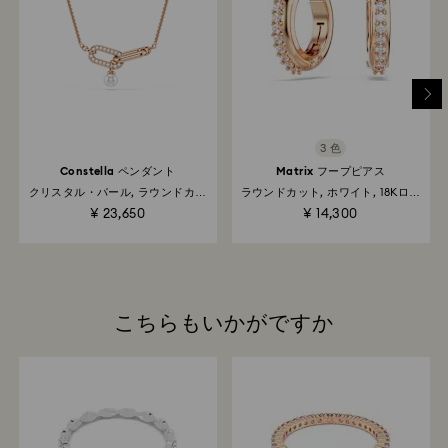
を開始し、処理完了後にはご注文者へメールが自動配信
されます。返金までの日数はクレジットカード会社や契
約内容によって異なりますが、3営業日～3か月程でご購
入時にご利用のクレジットカードへ返金されます。尚、
返送品を発送いただいてからスワロフスキーでの返金処
理が完了するまでに3～4週間かかる場合があります。
Swarovskiストアでの返品：返品はご注文時の支払方法
3 色
で処理され、3営業日～3か月程でご購入時にご利用のク
レジットカードへ返金されます。
Constella ペンダント
Matrix フープピアス
クリスタル・パール, ラウンドカッ
ラウンドカット, ホワイト, 18Kロー
ト, ホワイト...
ズゴールドコーティング
¥ 23,650
¥ 14,300
こちらもいかがですか