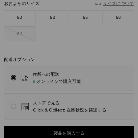
おおよそのサイズ
サイズについて
50
52
55
58
60
配送オプション
住所への配送
オンラインで購入可能
標準配送 - ヤマト運輸
ストアで見る
Click & Collect: 在庫状況を確認する
月曜日から金曜日の午前11時までに完了したご注文につ
きましては、当日中に処理いたします。
標準配送の場合のお届け所要日数：処理・発送後3～5営
業日
製品を購入する
配送混雑時期や土日祝日が重なる場合には所要日数が長