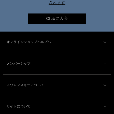
されます
Clubに入会
オンラインショップヘルプへ
カスタマー・サービス概要
メンバーシップ
ご注文状況
新規登録
ギフトカード残高
スワロフスキーについて
Swarovski Club
配送
Swarovskiについて
Swarovski Crystal Society (SCS)
返品と交換
サイトについて
採用情報