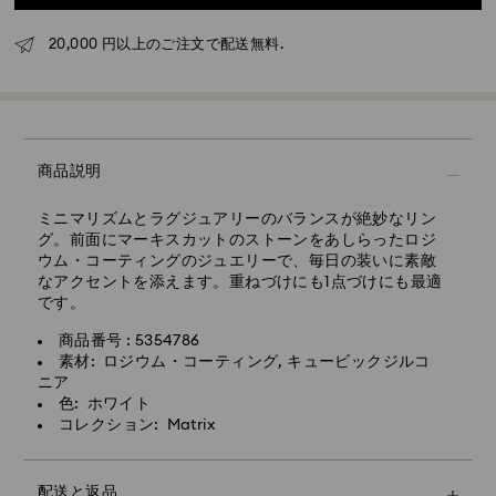
くかかる場合がありますので予めご了承ください。
20,000 円以上のご注文で配送無料.
東京、成田、横浜：2～3営業日
上記以外の日本国内（離島以外）：3～5営業日
標準配送料：1,000円
標準配送料無料となる最低購入金額：20,000円
エクスプレス配送 - 佐川
商品説明
配送先住所が本州・九州・四国・沖縄の一部の商品（在
庫状況による）について
ミニマリズムとラグジュアリーのバランスが絶妙なリン
グ。前面にマーキスカットのストーンをあしらったロジ
月曜日から金曜日の14時までに完了したご注文につきま
ウム・コーティングのジュエリーで、毎日の装いに素敵
しては、当日中に処理・発送いたします。
なアクセントを添えます。重ねづけにも1点づけにも最適
です。
エクスプレス配送の場合のお届け所要日数：処理・発送
後1～2営業日
商品番号 : 5354786
素材: ロジウム・コーティング, キュービックジルコ
エクスプレス配送料：1,800円
ニア
色: ホワイト
土日祝日のご注文は、翌々営業日の受付・発送となりま
コレクション: Matrix
す。
Swarovskiでは、私書箱やAPO/FPOアドレスへの配送は
配送と返品