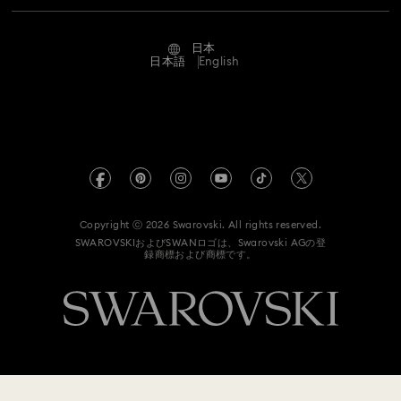
修理状況
利用条件
Alumni Community
日本
お問い合わせ
利用規約
日本語
English
プロフェッショナル向け
サイズについて
プライバシーポリシー
サイトマップ
ストアファインダー
インプリント
Swarovski Created Diamonds ラボラトリー・グロウン・ダイヤ
モンド
来店予約
REACH情報
Kristallwelten
Copyright ⓒ 2026 Swarovski. All rights reserved.
データ保護同意書
SWAROVSKIおよびSWANロゴは、Swarovski AGの登
録商標および商標です。
Code of Conduct & Policies