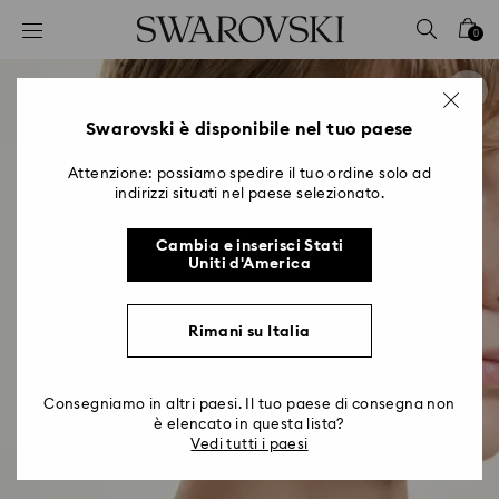
Accesskeys list
0
0 - Header
1 - Main content
2 - Footer
Swarovski è disponibile nel tuo paese
Attenzione: possiamo spedire il tuo ordine solo ad
indirizzi situati nel paese selezionato.
Cambia e inserisci Stati
Uniti d'America
Rimani su Italia
Consegniamo in altri paesi. Il tuo paese di consegna non
è elencato in questa lista?
Vedi tutti i paesi