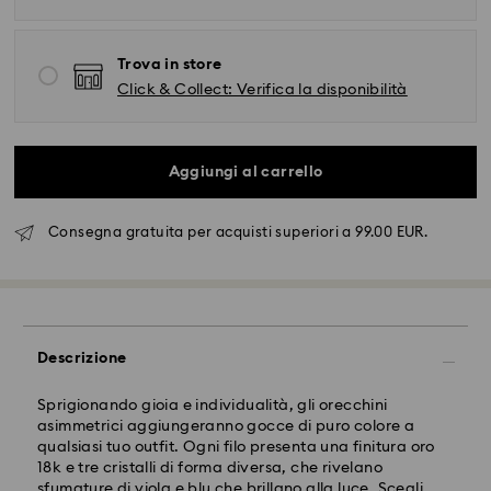
Trova in store
Click & Collect: Verifica la disponibilità
Aggiungi al carrello
Spedizione standard - FedEx
Consegna gratuita per acquisti superiori a 99.00 EUR.
Gli ordini inoltrati dal lunedì al venerdì entro le ore
14:30 CET verranno elaborati e spediti lo stesso giorno
lavorativo.
Tempi di spedizione standard: 2-4 giorni lavorativi
dopo l'elaborazione e spedizione.
Descrizione
Costo di spedizione: EUR 6.50
Spedizione gratuita per ordini superiori a: EUR 99
Sprigionando gioia e individualità, gli orecchini
asimmetrici aggiungeranno gocce di puro colore a
qualsiasi tuo outfit. Ogni filo presenta una finitura oro
Spedizione espressa - FedEx
18k e tre cristalli di forma diversa, che rivelano
sfumature di viola e blu che brillano alla luce. Scegli