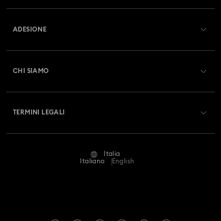
Panoramica Servizio clienti
ADESIONE
Stato dell'ordine
Registrati
Saldo Carta Regalo
CHI SIAMO
Swarovski Club
Spedizioni
A proposito di Swarovski
Swarovski Crystal Society (SCS)
Resi & Cambi
TERMINI LEGALI
Lavora con noi
Stato della riparazione
Condizioni D’Uso
Alumni Community
Italia
Contatto
Termini & Condizioni
Italiano
English
For Professionals
Calcola la tua taglia
Informativa Sulla Privacy
Mappa Del Sito
Cerca il store più vicino
Informazioni Legali
Swarovski Created Diamonds