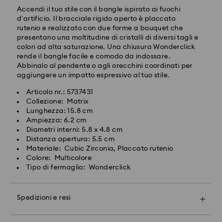
Tempi di spedizione standard: 2-4 giorni lavorativi
Accendi il tuo stile con il bangle ispirato ai fuochi
dopo l'elaborazione e spedizione.
d’artificio. Il bracciale rigido aperto è placcato
Costo di spedizione: EUR 6.50
rutenio e realizzato con due forme a bouquet che
Spedizione gratuita per ordini superiori a: EUR 99
presentano una moltitudine di cristalli di diversi tagli e
colori ad alta saturazione. Una chiusura Wonderclick
rende il bangle facile e comodo da indossare.
Spedizione espressa - FedEx
Abbinalo al pendente o agli orecchini coordinati per
aggiungere un impatto espressivo al tuo stile.
Gli ordini inoltrati dal lunedì al venerdì entro le ore
Articolo nr.: 5737431
14:30 CET verranno elaborati e spediti lo stesso giorno
Collezione: Matrix
lavorativo.
Il cristallo Swarovski è un materiale delicato che deve
Lunghezza: 15.8 cm
Tempi di spedizione standard: 1-2 giorni lavorativi
essere maneggiato con particolare cura. Per
Ampiezza: 6.2 cm
dopo l'elaborazione e spedizione.
garantire che il tuo prodotto Swarovski rimanga nelle
Diametri interni: 5.8 x 4.8 cm
Costo di spedizione: EUR 17.50
migliori condizioni possibili per un periodo di tempo
Distanza apertura: 5.5 cm
prolungato, osserva i consigli seguenti:
Materiale: Cubic Zirconia, Placcato rutenio
Colore: Multicolore
Swarovski non è in grado di effettuare consegne a
Gioielli e orologi:
Tipo di fermaglio: Wonderclick
caselle postali o indirizzi APO/FPO.
Riponi il tuo gioiello nella confezione originale o in un
astuccio morbido per evitare graffi.
Per i prodotti Crystal Myriad, su licenza e Creators
Evita il contatto con l’acqua Togli i gioielli prima di
Spedizioni e resi
Rendi il tuo regalo ancora più speciale grazie alla
Lab,ti ricordiamo che la spedizione del pacco
lavarti le mani, nuotare e/o applicare prodotti (ad es.
prestigiosa confezione brandizzata, impreziosita da
potrebbe richiedere fino a due settimane e che
profumo, lacca per capelli, sapone o creme), dal
un fiocco colorato. Potrai anche includere un biglietto