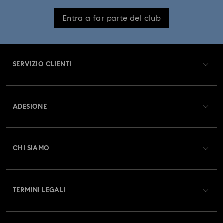
Entra a far parte del club
SERVIZIO CLIENTI
Panoramica Servizio clienti
ADESIONE
Stato dell'ordine
Registrati
Saldo Carta Regalo
CHI SIAMO
Swarovski Club
Spedizioni
A proposito di Swarovski
Swarovski Crystal Society (SCS)
Resi & Cambi
TERMINI LEGALI
Lavora con noi
Stato della riparazione
Condizioni D’Uso
Alumni Community