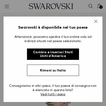
Accesskeys list
0
0 - Header
1 - Main content
2 - Footer
Swarovski è disponibile nel tuo paese
Attenzione: possiamo spedire il tuo ordine solo ad
indirizzi situati nel paese selezionato.
Cambia e inserisci Stati
Uniti d'America
Rimani su Italia
Consegniamo in altri paesi. Il tuo paese di consegna non
è elencato in questa lista?
Vedi tutti i paesi