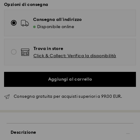
Opzioni di consegna
Consegna all’indirizzo
Disponibile online
Trova in store
Click & Collect: Verifica la disponibilità
Aggiungi al carrello
Consegna gratuita per acquisti superiori a 99.00 EUR.
Spedizione standard - FedEx
Gli ordini inoltrati dal lunedì al venerdì entro le ore
14:30 CET verranno elaborati e spediti lo stesso giorno
Descrizione
lavorativo.