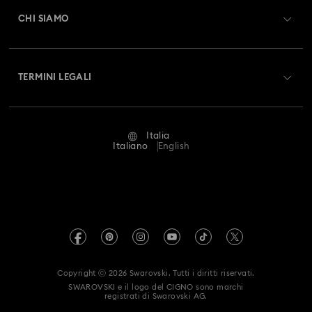
Saldo Carta Regalo
CHI SIAMO
Swarovski Club
Spedizioni
A proposito di Swarovski
Swarovski Crystal Society (SCS)
Resi & Cambi
TERMINI LEGALI
Lavora con noi
Stato della riparazione
Condizioni D’Uso
Alumni Community
Italia
Contatto
Termini & Condizioni
Italiano
English
For Professionals
Calcola la tua taglia
Informativa Sulla Privacy
Mappa Del Sito
Cerca il store più vicino
Informazioni Legali
Swarovski Created Diamonds
Prenota un appuntamento
Informazioni sul REACH
Kristallwelten
Copyright ⓒ 2026 Swarovski. Tutti i diritti riservati.
Dichiarazione di accessibilità
SWAROVSKI e il logo del CIGNO sono marchi
Code of Conduct & Policies
registrati di Swarovski AG.