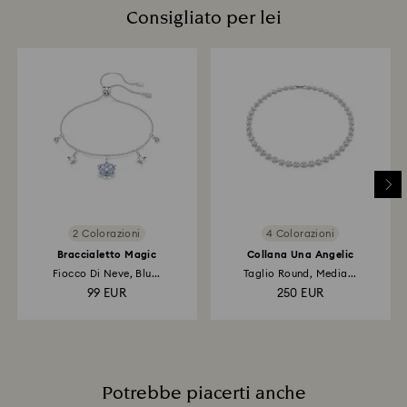
trasmissione del rimborso dipenderà quindi dalle linee
Consigliato per lei
evitare di lasciare impronte.
guida del tuo istituto finanziario e l'accredito del
rimborso tramite lo stesso metodo di pagamento
utilizzato per inoltrare l'ordine potrà richiedere fino a
3-7 giorni lavorativi. L'intero processo di rimborso può
richiedere fino a 3-4 settimane dalla data di
spedizione.
Resi tramite negozio Swarovski : La trasmissione del
rimborso potrà richiedere fino a 3-7 giorni lavorativi
per l'applicazione del credito.
2 Colorazioni
4 Colorazioni
Braccialetto Magic
Collana Una Angelic
Fiocco Di Neve, Blu...
Taglio Round, Media...
99 EUR
250 EUR
Potrebbe piacerti anche