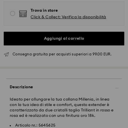
Trova in store
Click & Collect: Verifica la disponibilità
Spedizione standard - FedEx
Gli ordini inoltrati dal lunedì al venerdì entro le ore
Aggiungi al carrello
14:30 CET verranno elaborati e spediti lo stesso giorno
lavorativo.
Tempi di spedizione standard: 2-4 giorni lavorativi
Consegna gratuita per acquisti superiori a 99.00 EUR.
dopo l'elaborazione e spedizione.
Costo di spedizione: EUR 6.50
Spedizione gratuita per ordini superiori a: EUR 99
Spedizione espressa - FedEx
Descrizione
Ideato per allungare la tua collana Millenia, in linea
Gli ordini inoltrati dal lunedì al venerdì entro le ore
con la tua idea di stile e comfort, questo extender è
14:30 CET verranno elaborati e spediti lo stesso giorno
caratterizzato da due cristalli taglio Trilliant in rosso e
lavorativo.
Il cristallo Swarovski è un materiale delicato che deve
rosa ed è realizzato con una finitura oro 18k.
Tempi di spedizione standard: 1-2 giorni lavorativi
essere maneggiato con particolare cura. Per
dopo l'elaborazione e spedizione.
garantire che il tuo prodotto Swarovski rimanga nelle
Articolo nr.: 5645625
Costo di spedizione: EUR 17.50