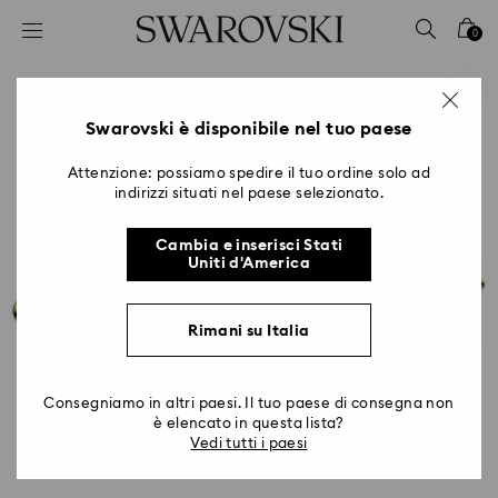
Accesskeys list
0
0 - Header
1 - Main content
2 - Footer
Swarovski è disponibile nel tuo paese
Attenzione: possiamo spedire il tuo ordine solo ad
indirizzi situati nel paese selezionato.
Cambia e inserisci Stati
Uniti d'America
Rimani su Italia
Consegniamo in altri paesi. Il tuo paese di consegna non
è elencato in questa lista?
Vedi tutti i paesi