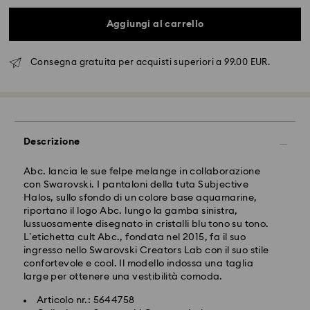
Aggiungi al carrello
Spedizione standard - FedEx
Consegna gratuita per acquisti superiori a 99.00 EUR.
Gli ordini inoltrati dal lunedì al venerdì entro le ore
14:30 CET verranno elaborati e spediti lo stesso giorno
lavorativo.
Tempi di spedizione standard: 2-4 giorni lavorativi
Descrizione
dopo l'elaborazione e spedizione.
Costo di spedizione: EUR 6.50
Abc. lancia le sue felpe melange in collaborazione
Spedizione gratuita per ordini superiori a: EUR 99
con Swarovski. I pantaloni della tuta Subjective
Halos, sullo sfondo di un colore base aquamarine,
riportano il logo Abc. lungo la gamba sinistra,
Spedizione espressa - FedEx
lussuosamente disegnato in cristalli blu tono su tono.
L’etichetta cult Abc., fondata nel 2015, fa il suo
ingresso nello Swarovski Creators Lab con il suo stile
Gli ordini inoltrati dal lunedì al venerdì entro le ore
confortevole e cool. Il modello indossa una taglia
14:30 CET verranno elaborati e spediti lo stesso giorno
large per ottenere una vestibilità comoda.
lavorativo.
Il cristallo Swarovski è un materiale delicato che deve
Tempi di spedizione standard: 1-2 giorni lavorativi
essere maneggiato con particolare cura. Per
Articolo nr.: 5644758
dopo l'elaborazione e spedizione.