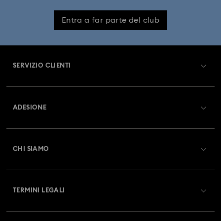
Entra a far parte del club
SERVIZIO CLIENTI
Panoramica Servizio clienti
ADESIONE
Stato dell'ordine
Registrati
Saldo Carta Regalo
CHI SIAMO
Swarovski Club
Spedizioni
A proposito di Swarovski
Swarovski Crystal Society (SCS)
Resi & Cambi
TERMINI LEGALI
Lavora con noi
Stato della riparazione
Condizioni D’Uso