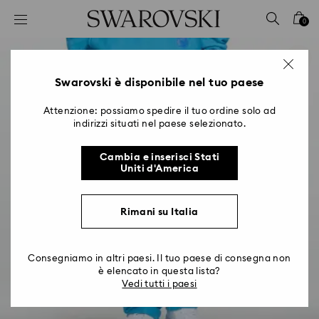
Accesskeys list
0
0 - Header
1 - Main content
2 - Footer
Swarovski è disponibile nel tuo paese
Attenzione: possiamo spedire il tuo ordine solo ad
indirizzi situati nel paese selezionato.
Cambia e inserisci Stati
Uniti d'America
Rimani su Italia
Consegniamo in altri paesi. Il tuo paese di consegna non
è elencato in questa lista?
Vedi tutti i paesi