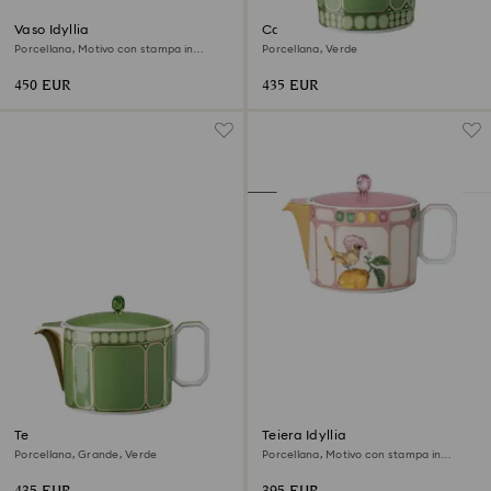
Vaso Idyllia
Caffettiera Signum
Porcellana, Motivo con stampa in
Porcellana, Verde
cristallo, uccello, Multicolore
450 EUR
435 EUR
Teiera Signum
Teiera Idyllia
Porcellana, Grande, Verde
Porcellana, Motivo con stampa in
cristallo, acchiappamosche, Piccola,
Multicolore