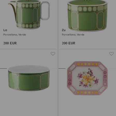
Lattiera Signum
Zuccheriera Signum
Porcellana, Verde
Porcellana, Verde
200 EUR
200 EUR