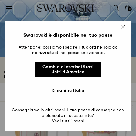
Accesskeys list
0
0 - Header
1 - Main content
2 - Footer
Swarovski è disponibile nel tuo paese
3 - Filter
Attenzione: possiamo spedire il tuo ordine solo ad
indirizzi situati nel paese selezionato.
4 - Search results
Bicchieri di cristallo e arredo tavola
Cambia e inserisci Stati
Uniti d'America
Celebra l’arte della tavola grazie ai nostri articoli realizzati con cristalli...
Leggi tutto
Rimani su Italia
121 risultati
Filtri
Ordina per
Filtri
Ordina
per
Consegniamo in altri paesi. Il tuo paese di consegna non
è elencato in questa lista?
Vedi tutti i paesi