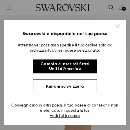
Accesskeys list
0
0 - Header
1 - Main content
2 - Footer
Swarovski è disponibile nel tuo paese
Attenzione: possiamo spedire il tuo ordine solo ad
indirizzi situati nel paese selezionato.
Cambia e inserisci Stati
Uniti d'America
Rimani su Svizzera
Consegniamo in altri paesi. Il tuo paese di consegna non
è elencato in questa lista?
Vedi tutti i paesi