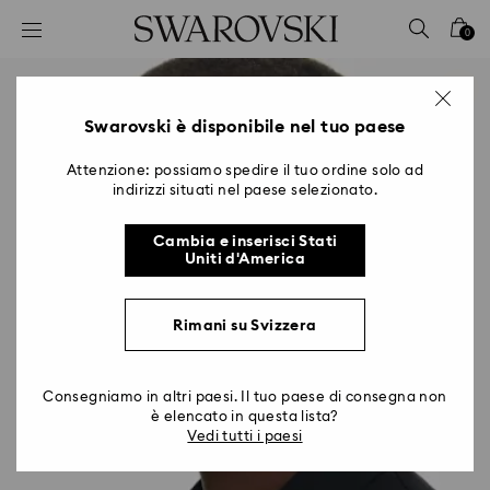
Accesskeys list
0
0 - Header
1 - Main content
2 - Footer
Swarovski è disponibile nel tuo paese
Attenzione: possiamo spedire il tuo ordine solo ad
indirizzi situati nel paese selezionato.
Cambia e inserisci Stati
Uniti d'America
Rimani su Svizzera
Consegniamo in altri paesi. Il tuo paese di consegna non
è elencato in questa lista?
Vedi tutti i paesi