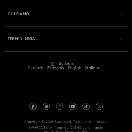
Registrati
Saldo Carta Regalo
CHI SIAMO
Swarovski Club
Spedizioni
A proposito di Swarovski
Swarovski Crystal Society (SCS)
Resi & Cambi
TERMINI LEGALI
Lavora con noi
Stato della riparazione
Condizioni D’Uso
Alumni Community
Svizzera
Contatto
Termini & Condizioni
Deutsch
Français
English
Italiano
For Professionals
Calcola la tua taglia
Informativa Sulla Privacy
Mappa Del Sito
Cerca il store più vicino
Informazioni Legali
Swarovski Created Diamonds
Prenota un appuntamento
Informazioni sul REACH
Kristallwelten
Copyright ⓒ 2026 Swarovski. Tutti i diritti riservati.
Autorizzazione alla raccolta e trattamento dei dati
SWAROVSKI e il logo del CIGNO sono marchi
Code of Conduct & Policies
registrati di Swarovski AG.