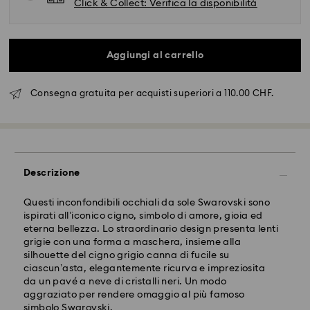
Click & Collect: Verifica la disponibilità
Aggiungi al carrello
Consegna gratuita per acquisti superiori a 110.00 CHF.
Spedizione standard - SwissPost
Gli ordini inoltrati dal lunedì al venerdì entro le ore
Descrizione
17:00 CET verranno elaborati e spediti lo stesso giorno
lavorativo.
Questi inconfondibili occhiali da sole Swarovski sono
Tempi di spedizione: 2 giorni lavorativi dopo
ispirati all’iconico cigno, simbolo di amore, gioia ed
dal’elaborazione e spedizione
eterna bellezza. Lo straordinario design presenta lenti
Costo di spedizione: CHF 8.95
grigie con una forma a maschera, insieme alla
Spedizione gratuita per ordini superiori a: CHF 110
silhouette del cigno grigio canna di fucile su
ciascun’asta, elegantemente ricurva e impreziosita
da un pavé a neve di cristalli neri. Un modo
Swarovski non è in grado di effettuare consegne a
aggraziato per rendere omaggio al più famoso
caselle postali o indirizzi APO/FPO. Gli articoli
Il cristallo Swarovski è un materiale delicato che deve
simbolo Swarovski.
rimangono di proprietà di Swarovski fino alla