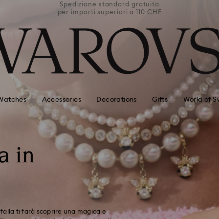
uita
Spedizione standard gratuita
Spe
0 CHF
per importi superiori a 110 CHF
per 
Watches
Accessories
Decorations
Gifts
World of S
a in
rfalla ti farà scoprire una magica e