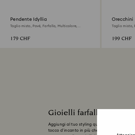
Pendente Idyllia
Orecchini 
Taglio misto, Pavé, Farfalla, Multicolore,
Taglio misto, 
Finitura oro 18K
Finitura oro 1
179 CHF
199 CHF
Gioielli farfalla
Aggiungi al tuo styling quel tocco di eleganza
tocco d’incanto in più che sapranno conferirgl