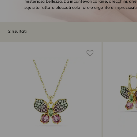
misteriosa bellezza. Da incantevoli collane, orecchini, anell
squisita fattura placcati color oro e argento e impreziositi 
2 risultati