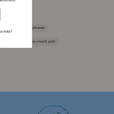
lezionato.
lo.
Leggi tutto
giallo
Gioielli Halloween
a lista?
lli blu
Gioielli con cristalli gialli
ccatura in tonalità argento e oro
 di cristallo e parure con perle
laccati tonalità oro rosa
Gioielli rodiati
Gioielli a conchiglia
on cristalli
Gioielli fiore in cristallo