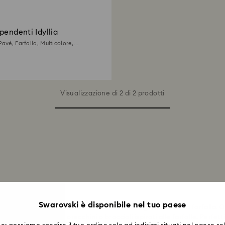
pendenti Idyllia
Pavé, Farfalla, Multicolore,
8K
Visualizzazione di 2 di 2 prodotti
Swarovski è disponibile nel tuo paese
 in più con la nostra esclusiva collezione di gioielli a tema farfalla. 
i i nostri pendenti, orecchini o bracciali ispirati alle farfalle. Perfet