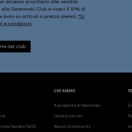
i un accesso prioritario alle vendite
 allo Swarovski Club e ricevi il 10% di
Gioielli luna in cristallo
Gioielli per Capodanno
 (solo su articoli a prezzo pieno).
*Si
i e condizioni
rte del club
CHI SIAMO
T
A proposito di Swarovski
Co
lub
Lavora con noi
Te
ystal Society (SCS)
Alumni Community
In