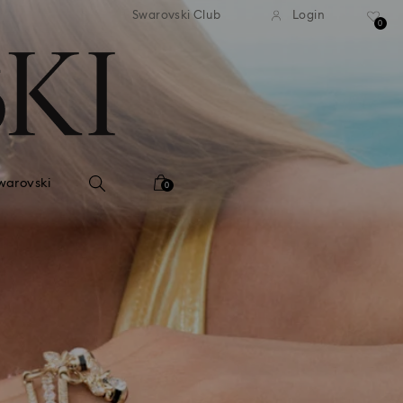
dizione standard gratuita
Spedizione standard gra
Swarovski Club
Login
importi superiori a 110 CHF
per importi superiori a 1
0
warovski
0