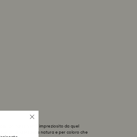
Ogni tuo outfit verrà impreziosito da quel
ti per gli amanti della natura e per coloro che