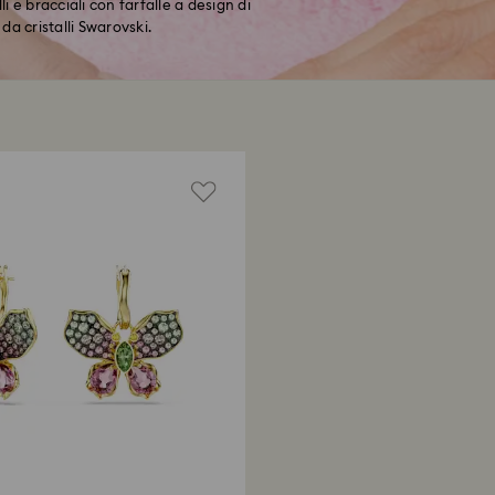
i e bracciali con farfalle a design di
da cristalli Swarovski.