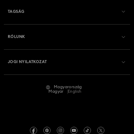
Ügyfélszolgálat áttekintés
TAGSÁG
Rendelési állapot
Regisztráció
Ajándékkártya egyenleg
RÓLUNK
Swarovski Club
Szállítás
A Swarovski bemutatása
Swarovski Crystal Society (SCS)
Visszaküldés és csere
JOGI NYILATKOZAT
Állás és karrier
Javítás állapota
Általános feltételek
Alumni Community
Magyarország
Kapcsolat
Általános feltételek
Magyar
English
Szakembereknek
Mérettáblázat
Adatvédelmi szabályzat
Oldaltérkép
Üzletkereső
Impresszum
Swarovski Created Diamonds