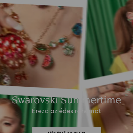
Swarovski Summertime
Érezd az édes rohamot