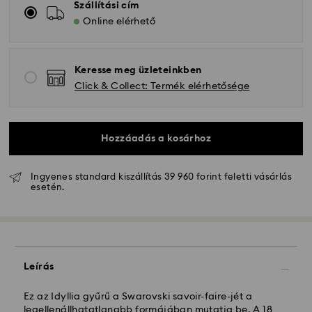
Szállítási cím
Online elérhető
Keresse meg üzleteinkben
Click & Collect: Termék elérhetősége
Hozzáadás a kosárhoz
Ingyenes standard kiszállítás 39 960 forint feletti vásárlás
Hagyományos szállítás - GLS
esetén.
A hétfőtől péntekig 10:00 óráig leadott
megrendeléseket még aznap dolgozzuk fel majd
szállítjuk ki.
Hagyományos kiszállítási: 3 munkanap a feldolgozás
Leírás
és a szállítás után
Hagyományos kiszállítási költség: HUF 2'000
Ingyenes kiszállítás a rendelések felett: HUF 39 960
Ez az Idyllia gyűrű a Swarovski savoir-faire-jét a
legellenállhatatlanabb formájában mutatja be. A 18