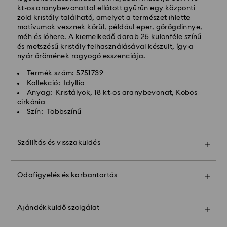
kt-os aranybevonattal ellátott gyűrűn egy központi
Expressz kiszállítási -
FedEx
zöld kristály található, amelyet a természet ihlette
motívumok vesznek körül, például eper, görögdinnye,
méh és lóhere. A kiemelkedő darab 25 különféle színű
A hétfőtől péntekig, CET 14:30 óráig leadott
és metszésű kristály felhasználásával készült, így a
megrendeléseket még aznap feldolgozzuk és
nyár örömének ragyogó esszenciája.
kiszállítjuk.
Expressz szállítási idő: 1 munkanap a feldolgozás és a
Termék szám: 5751739
szállítás után
Kollekció: Idyllia
Expressz szállítási költség: HUF 7'200
Anyag: Kristályok, 18 kt-os aranybevonat, Köbös
cirkónia
Szín: Többszínű
A Swarovski nem szállít postafiókokba vagy APO-
FPO címekre. A termékek a Swarovski tulajdonában
maradnak a végső kifizetés utolsó részletéig
Szállítás és visszaküldés
Tegye ajándékát még különlegesebbé egy prémium
A Crystal Myriad, Licensed-in és Creators Lab
márkájú táskával és színes masnis csomagolással.
termékek, kérjük, vegye figyelembe, hogy a csomag
Odafigyelés és karbantartás
Még egy személyes üzenetet is hozzáadhat.
kiszállítása akár 2 hétig is eltarthat, és erről e-
mailben értesítjük Önt.
Vegye figyelembe:
Az ajándéklehetőség kiválasztásával az összes
Ajándékküldő szolgálat
cikkét egy ajándéktasakba csomagoljuk. Ha
A Swarovski számára az ügyfelek elégedettsége a
személyes üzenetet szeretne hozzáadni,