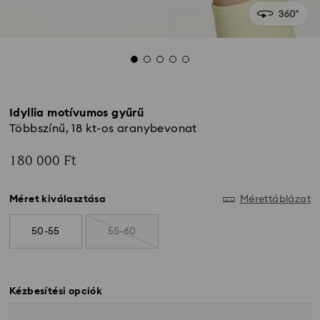
Idyllia motívumos gyűrű
Többszínű, 18 kt-os aranybevonat
180 000 Ft
Méret kiválasztása
Mérettáblázat
50-55
55-60
Kézbesítési opciók