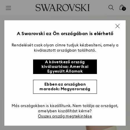
Hozzáférési-kulcs lista
0
0 - Fejléc
1 – Fő tartalom
2 - Lábléc
A Swarovski az Ön országában is elérhető
Rendelését csak olyan címre tudjuk kézbesíteni, amely a
kiválasztott országban található.
A következő ország
kiválasztása: Amerikai
Egyesült Államok
Ebben az országban
maradok: Magyarország
Más országokban is kiszállítunk. Nem találja az országot,
amelyben kiszállítást kérne?
Összes ország megtekintése