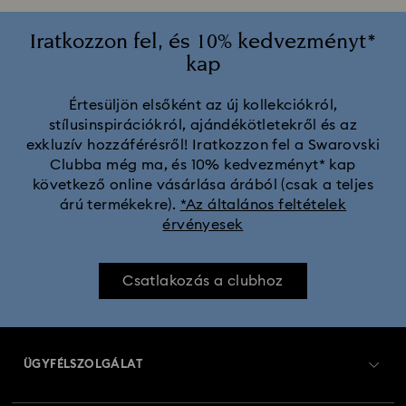
Iratkozzon fel, és 10% kedvezményt*
kap
Értesüljön elsőként az új kollekciókról,
stílusinspirációkról, ajándékötletekről és az
exkluzív hozzáférésről! Iratkozzon fel a Swarovski
Clubba még ma, és 10% kedvezményt* kap
következő online vásárlása árából (csak a teljes
árú termékekre).
*Az általános feltételek
érvényesek
Csatlakozás a clubhoz
ÜGYFÉLSZOLGÁLAT