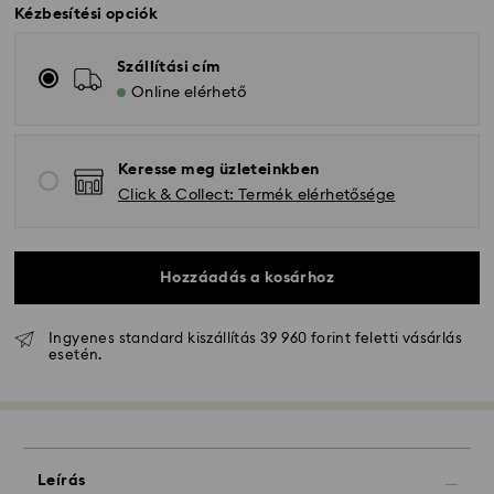
Kézbesítési opciók
Szállítási cím
Online elérhető
Keresse meg üzleteinkben
Click & Collect: Termék elérhetősége
Hozzáadás a kosárhoz
Hagyományos szállítás - GLS
Ingyenes standard kiszállítás 39 960 forint feletti vásárlás
esetén.
A hétfőtől péntekig 10:00 óráig leadott
megrendeléseket még aznap dolgozzuk fel majd
szállítjuk ki.
Hagyományos kiszállítási: 3 munkanap a feldolgozás
és a szállítás után
Leírás
Hagyományos kiszállítási költség: HUF 2'000