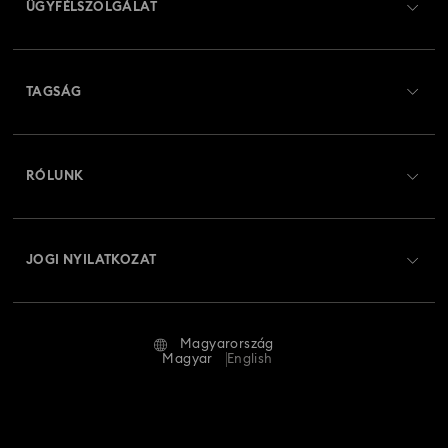
ÜGYFÉLSZOLGÁLAT
Ügyfélszolgálat áttekintés
TAGSÁG
Rendelési állapot
Regisztráció
Ajándékkártya egyenleg
RÓLUNK
Swarovski Club
Szállítás
A Swarovski bemutatása
Swarovski Crystal Society (SCS)
Visszaküldés és csere
JOGI NYILATKOZAT
Állás és karrier
Javítás állapota
Általános feltételek
Alumni Community
Magyarország
Kapcsolat
Általános feltételek
Magyar
English
Szakembereknek
Mérettáblázat
Adatvédelmi szabályzat
Oldaltérkép