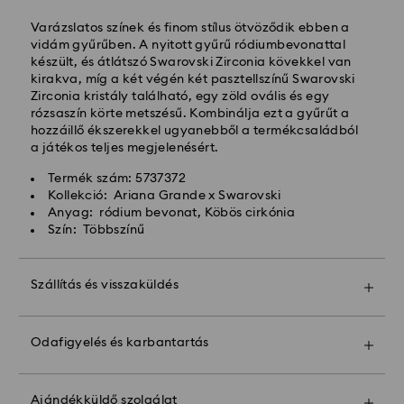
Ingyenes kiszállítás a rendelések felett: HUF 39 960
Varázslatos színek és finom stílus ötvöződik ebben a
vidám gyűrűben. A nyitott gyűrű ródiumbevonattal
Expressz kiszállítási -
FedEx
készült, és átlátszó Swarovski Zirconia kövekkel van
kirakva, míg a két végén két pasztellszínű Swarovski
Zirconia kristály található, egy zöld ovális és egy
A hétfőtől péntekig, CET 14:30 óráig leadott
rózsaszín körte metszésű. Kombinálja ezt a gyűrűt a
megrendeléseket még aznap feldolgozzuk és
hozzáillő ékszerekkel ugyanebből a termékcsaládból
kiszállítjuk.
a játékos teljes megjelenésért.
Expressz szállítási idő: 1 munkanap a feldolgozás és a
szállítás után
Termék szám: 5737372
Expressz szállítási költség: HUF 7'200
Kollekció: Ariana Grande x Swarovski
Anyag: ródium bevonat, Köbös cirkónia
Szín: Többszínű
A Swarovski nem szállít postafiókokba vagy APO-
FPO címekre. A termékek a Swarovski tulajdonában
maradnak a végső kifizetés utolsó részletéig
Szállítás és visszaküldés
Tegye ajándékát még különlegesebbé egy prémium
A Crystal Myriad, Licensed-in és Creators Lab
márkájú táskával és színes masnis csomagolással.
termékek, kérjük, vegye figyelembe, hogy a csomag
Odafigyelés és karbantartás
Még egy személyes üzenetet is hozzáadhat.
kiszállítása akár 2 hétig is eltarthat, és erről e-
mailben értesítjük Önt.
Vegye figyelembe:
Az ajándéklehetőség kiválasztásával az összes
Ajándékküldő szolgálat