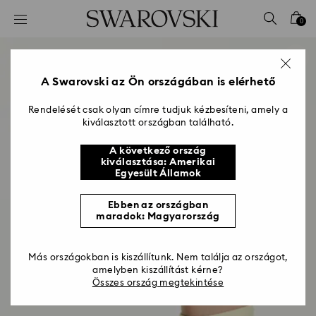
Hozzáférési-kulcs lista
0
0 - Fejléc
1 – Fő tartalom
2 - Lábléc
A Swarovski az Ön országában is elérhető
Rendelését csak olyan címre tudjuk kézbesíteni, amely a
kiválasztott országban található.
A következő ország
kiválasztása: Amerikai
Egyesült Államok
Ebben az országban
maradok: Magyarország
Más országokban is kiszállítunk. Nem találja az országot,
amelyben kiszállítást kérne?
Összes ország megtekintése