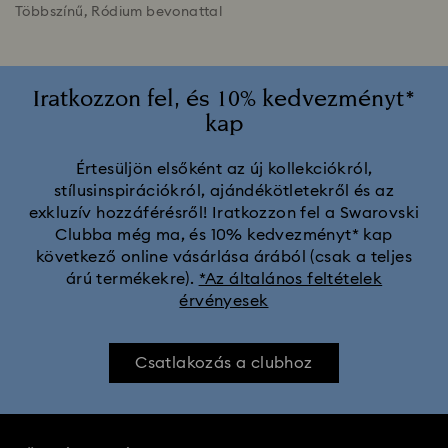
Többszínű, Ródium bevonattal
Iratkozzon fel, és 10% kedvezményt*
kap
Értesüljön elsőként az új kollekciókról,
stílusinspirációkról, ajándékötletekről és az
exkluzív hozzáférésről! Iratkozzon fel a Swarovski
Clubba még ma, és 10% kedvezményt* kap
következő online vásárlása árából (csak a teljes
árú termékekre).
*Az általános feltételek
érvényesek
Csatlakozás a clubhoz