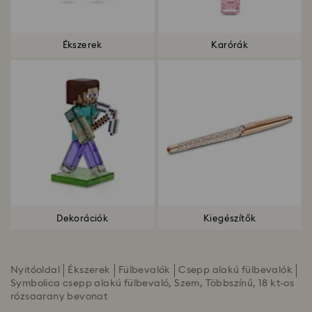
Ékszerek
Karórák
Dekorációk
Kiegészítők
Nyitóoldal
Ékszerek
Fülbevalók
Csepp alakú fülbevalók
Symbolica csepp alakú fülbevaló, Szem, Többszínű, 18 kt-os
rózsaarany bevonat