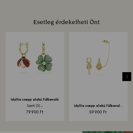
Esetleg érdekelheti Önt
Idyllia csepp alakú fülbevaló
Szett (3)...
Idyllia csepp alakú fülbevaló
fülgyűrűvel...
79 900 Ft
59 900 Ft