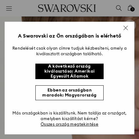
Hozzáférési-kulcs lista
0
0 - Fejléc
1 – Fő tartalom
2 - Lábléc
A Swarovski az Ön országában is elérhető
Rendelését csak olyan címre tudjuk kézbesíteni, amely a
kiválasztott országban található.
A következő ország
kiválasztása: Amerikai
Egyesült Államok
Ebben az országban
maradok: Magyarország
Más országokban is kiszállítunk. Nem találja az országot,
amelyben kiszállítást kérne?
Összes ország megtekintése