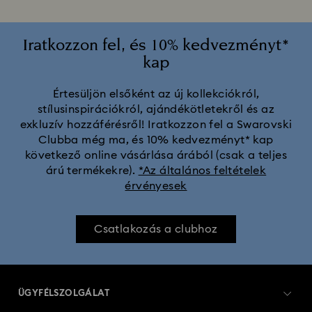
Iratkozzon fel, és 10% kedvezményt*
kap
Értesüljön elsőként az új kollekciókról,
stílusinspirációkról, ajándékötletekről és az
exkluzív hozzáférésről! Iratkozzon fel a Swarovski
Clubba még ma, és 10% kedvezményt* kap
következő online vásárlása árából (csak a teljes
árú termékekre).
*Az általános feltételek
érvényesek
Csatlakozás a clubhoz
ÜGYFÉLSZOLGÁLAT