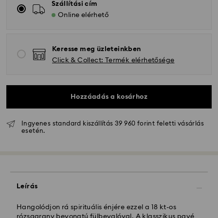
Szállítási cím
Online elérhető
Keresse meg üzleteinkben
Click & Collect: Termék elérhetősége
Hozzáadás a kosárhoz
Ingyenes standard kiszállítás 39 960 forint feletti vásárlás
Hagyományos szállítás - GLS
esetén.
A hétfőtől péntekig 10:00 óráig leadott
megrendeléseket még aznap dolgozzuk fel majd
szállítjuk ki.
Hagyományos kiszállítási: 3 munkanap a feldolgozás
Leírás
és a szállítás után
Hagyományos kiszállítási költség: HUF 2'000
Ingyenes kiszállítás a rendelések felett: HUF 39 960
Hangolódjon rá spirituális énjére ezzel a 18 kt-os
rózsaarany bevonatú fülbevalóval. A klasszikus pavé