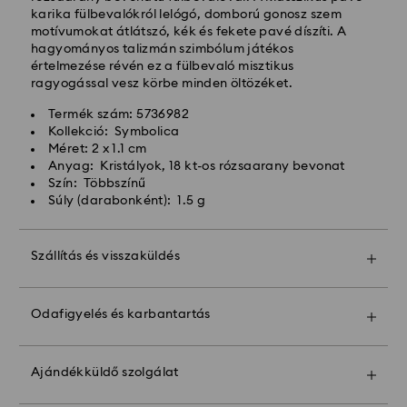
karika fülbevalókról lelógó, domború gonosz szem
Expressz kiszállítási -
FedEx
motívumokat átlátszó, kék és fekete pavé díszíti. A
hagyományos talizmán szimbólum játékos
értelmezése révén ez a fülbevaló misztikus
A hétfőtől péntekig, CET 14:30 óráig leadott
ragyogással vesz körbe minden öltözéket.
megrendeléseket még aznap feldolgozzuk és
kiszállítjuk.
Termék szám: 5736982
Expressz szállítási idő: 1 munkanap a feldolgozás és a
Kollekció: Symbolica
szállítás után
Méret: 2 x 1.1 cm
Expressz szállítási költség: HUF 7'200
Anyag: Kristályok, 18 kt-os rózsaarany bevonat
Szín: Többszínű
Súly (darabonként): 1.5 g
A Swarovski nem szállít postafiókokba vagy APO-
FPO címekre. A termékek a Swarovski tulajdonában
maradnak a végső kifizetés utolsó részletéig
Szállítás és visszaküldés
Tegye ajándékát még különlegesebbé egy prémium
A Crystal Myriad, Licensed-in és Creators Lab
márkájú táskával és színes masnis csomagolással.
termékek, kérjük, vegye figyelembe, hogy a csomag
Odafigyelés és karbantartás
Még egy személyes üzenetet is hozzáadhat.
kiszállítása akár 2 hétig is eltarthat, és erről e-
mailben értesítjük Önt.
Vegye figyelembe:
Az ajándéklehetőség kiválasztásával az összes
Ajándékküldő szolgálat
cikkét egy ajándéktasakba csomagoljuk. Ha
A Swarovski számára az ügyfelek elégedettsége a
személyes üzenetet szeretne hozzáadni,