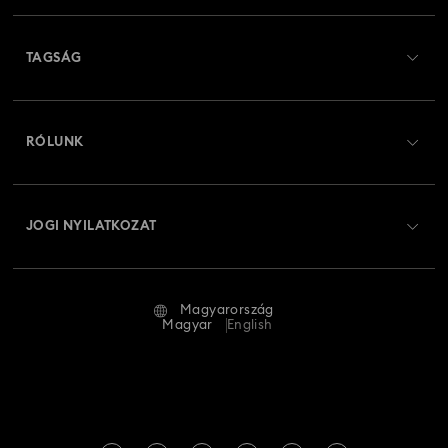
Ügyfélszolgálat áttekintés
TAGSÁG
Rendelési állapot
Regisztráció
Ajándékkártya egyenleg
RÓLUNK
Swarovski Club
Szállítás
A Swarovski bemutatása
Swarovski Crystal Society (SCS)
Visszaküldés és csere
JOGI NYILATKOZAT
Állás és karrier
Javítás állapota
Általános feltételek
Alumni Community
Magyarország
Kapcsolat
Általános feltételek
Magyar
English
Szakembereknek
Mérettáblázat
Adatvédelmi szabályzat
Oldaltérkép
Üzletkereső
Impresszum
Swarovski Created Diamonds