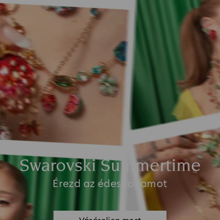
Swarovski Summertime
Érezd az édes rohamot