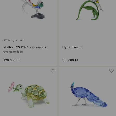
SCS-tag termék
Idyllia SCS 2026. évi kiadás
Idyllia Tukán
Gyémántfácán
220 000 Ft
130 000 Ft