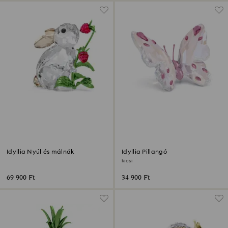
Idyllia Nyúl és málnák
Idyllia Pillangó
kicsi
69 900 Ft
34 900 Ft