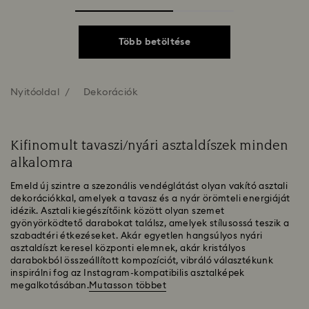
Több betöltése
Nyitóoldal
Dekorációk
Kifinomult tavaszi/nyári asztaldíszek minden
alkalomra
Emeld új szintre a szezonális vendéglátást olyan vakító asztali
dekorációkkal, amelyek a tavasz és a nyár örömteli energiáját
idézik. Asztali kiegészítőink között olyan szemet
gyönyörködtető darabokat találsz, amelyek stílusossá teszik a
szabadtéri étkezéseket. Akár egyetlen hangsúlyos nyári
asztaldíszt keresel központi elemnek, akár kristályos
darabokból összeállított kompozíciót, vibráló választékunk
inspirálni fog az Instagram-kompatibilis asztalképek
megalkotásában.
Mutasson többet