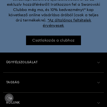
exkluzív hozzáférésről! Iratkozzon fel a Swarovski
Clubba még ma, és 10% kedvezményt* kap
MARVEL x Swarovski X-Men figurák és díszek
következő online vásárlása árából (csak a teljes
árú termékekre).
*Az általános feltételek
érvényesek
Shrek dekorációk és figurák
Star Wars Figurák
Swarovski x Rosenthal porcelán kollekció
Csatlakozás a clubhoz
Universal Studios ajándékok és díszek
ÜGYFÉLSZOLGÁLAT
Csillagos díszek és dekorációk
Ügyfélszolgálat áttekintés
Diótörő díszek és dekorációk
TAGSÁG
Rendelési állapot
Housewarming and Home Gifts
Regisztráció
Ajándékkártya egyenleg
RÓLUNK
Hóemberes dekorációk és díszek
Swarovski Club