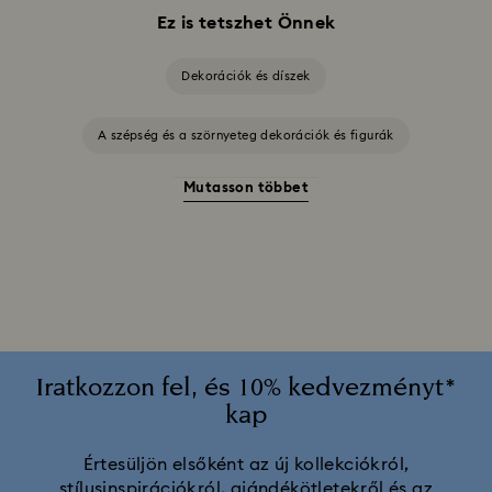
Ez is tetszhet Önnek
Dekorációk és díszek
A szépség és a szörnyeteg dekorációk és figurák
Mutasson többet
Aladdin Figurák Disney
Alice Csodaországban díszek és figurák
Az oroszlánkirály figurák és dekorációk
Disney karakterek és figurák
Iratkozzon fel, és 10% kedvezményt*
kap
Disney x Swarovski Micimackó figurák és díszek
Értesüljön elsőként az új kollekciókról,
stílusinspirációkról, ajándékötletekről és az
Idyllia dekorációk