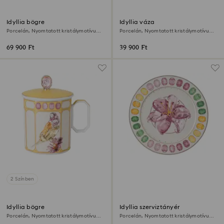
Idyllia bögre
Idyllia váza
Porcelán, Nyomtatott kristálymotívum,
Porcelán, Nyomtatott kristálymotívum,
pinty, Rózsaszín
virág, Sárga
69 900 Ft
39 900 Ft
2 Színben
Idyllia bögre
Idyllia szerviztányér
Porcelán, Nyomtatott kristálymotívum,
Porcelán, Nyomtatott kristálymotívum,
pinty, Sárga
liliom, Többszínű