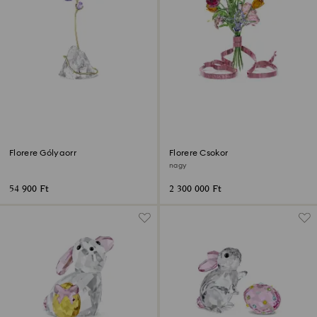
Florere Gólyaorr
Florere Csokor
nagy
54 900 Ft
2 300 000 Ft