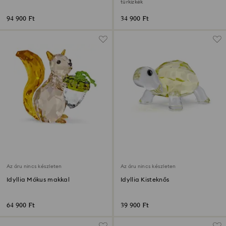
türkizkék
94 900 Ft
34 900 Ft
Az áru nincs készleten
Az áru nincs készleten
Idyllia Mókus makkal
Idyllia Kisteknős
64 900 Ft
39 900 Ft