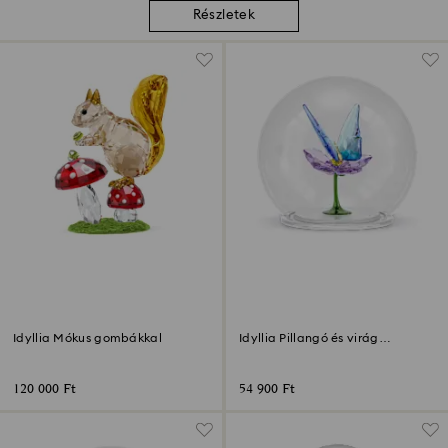
Részletek
Idyllia Mókus gombákkal
Idyllia Pillangó és virág
üveggömbben
120 000 Ft
54 900 Ft