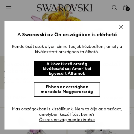
Hozzáférési-kulcs lista
0
0 - Fejléc
1 – Fő tartalom
2 - Lábléc
A Swarovski az Ön országában is elérhető
3 – Szűrés
Rendelését csak olyan címre tudjuk kézbesíteni, amely a
kiválasztott országban található.
4 - keresési találat
Tavaszi/nyári étkészletek és kültéri asztali
A következő ország
kiválasztása: Amerikai
dekorációk
Egyesült Államok
Tedd még különlegesebbé a vendégvárást tavaszi/nyári asztali
dekorációinkkal...
Mutasson többet
Ebben az országban
maradok: Magyarország
104 Találat
szűrő
Rendezési szempont
szűrő
Rendezési
szempont
Más országokban is kiszállítunk. Nem találja az országot,
amelyben kiszállítást kérne?
Összes ország megtekintése