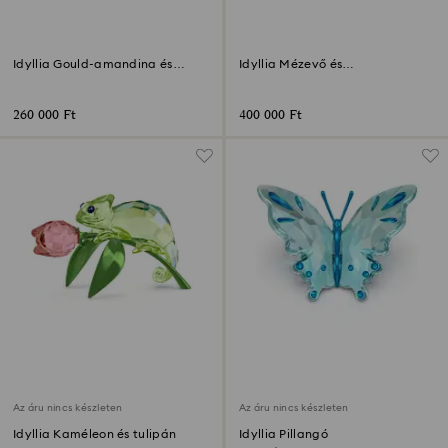
Idyllia Gould-amandina és
Idyllia Mézevő és
orchidea
sárkánygyümölcs totem
260 000 Ft
400 000 Ft
Az áru nincs készleten
Az áru nincs készleten
Idyllia Kaméleon és tulipán
Idyllia Pillangó