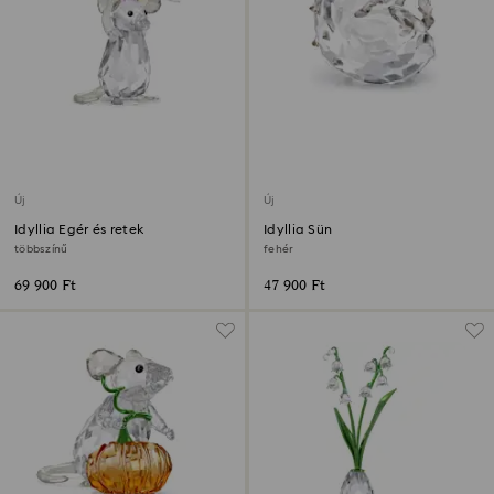
Új
Új
Idyllia Egér és retek
Idyllia Sün
többszínű
fehér
69 900 Ft
47 900 Ft