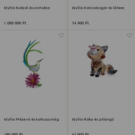
Idyllia Kvézál és orchidea
Idyllia Katicabogár és lóhere
1 000 000 Ft
34 900 Ft
Idyllia Mézevő és kaktuszvirág
Idyllia Róka és pillangó
190 000 Ft
64 900 Ft