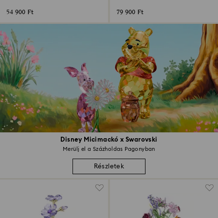
54 900 Ft
79 900 Ft
Disney Micimackó x Swarovski
Merülj el a Százholdas Pagonyban
Részletek