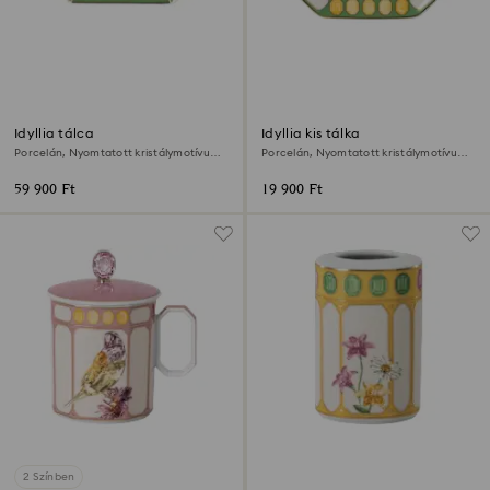
Idyllia tálca
Idyllia kis tálka
Porcelán, Nyomtatott kristálymotívum,
Porcelán, Nyomtatott kristálymotívum,
cédrátcitrom, Kicsi, Többszínű
cédrátcitrom, Többszínű
59 900 Ft
19 900 Ft
2 Színben