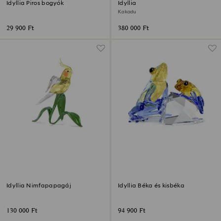
Idyllia Piros bogyók
Idyllia
Kakadu
29 900 Ft
380 000 Ft
Idyllia Nimfapapagáj
Idyllia Béka és kisbéka
130 000 Ft
94 900 Ft