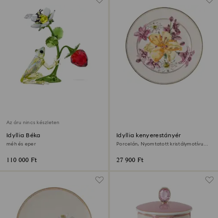
Az áru nincs készleten
Idyllia Béka
Idyllia kenyerestányér
méh és eper
Porcelán, Nyomtatott kristálymotívum,
csokor, Többszínű
110 000 Ft
27 900 Ft