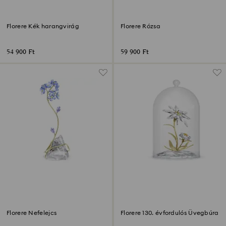
Florere Kék harangvirág
Florere Rózsa
54 900 Ft
59 900 Ft
Florere Nefelejcs
Florere 130. évfordulós Üvegbúra