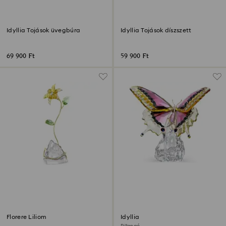
Idyllia Tojások üvegbúra
Idyllia Tojások díszszett
69 900 Ft
59 900 Ft
Florere Liliom
Idyllia