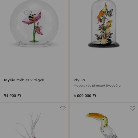
Idyllia Méh és virágok
Idyllia
üveggömbben
Madarak és pillangók üvegbúra
54 900 Ft
6 000 000 Ft