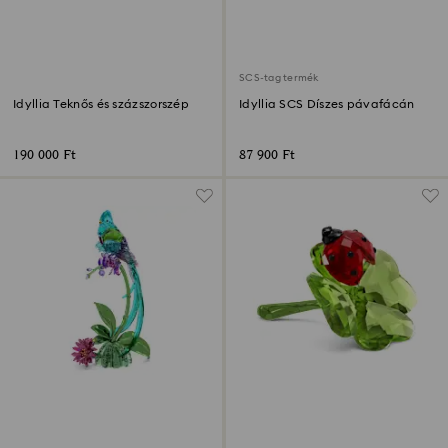
SCS-tag termék
Idyllia Teknős és százszorszép
Idyllia SCS Díszes pávafácán
190 000 Ft
87 900 Ft