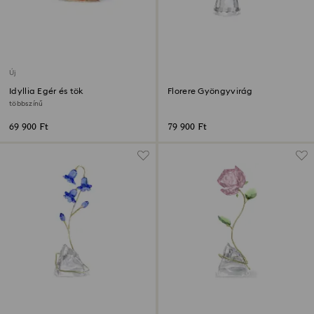
Új
Idyllia Egér és tök
Florere Gyöngyvirág
többszínű
69 900 Ft
79 900 Ft