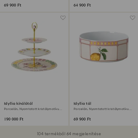
69 900 Ft
64 900 Ft
Idyllia kínálótál
Idyllia tál
Porcelán, Nyomtatott kristálymotívum,
Porcelán, Nyomtatott kristálymotívum,
Többszínű
cédrátcitrom, Kicsi, Többszínű
190 000 Ft
69 900 Ft
104 termékből 64 megjelenítése