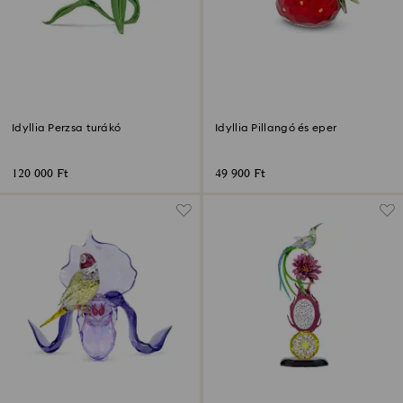
Idyllia Perzsa turákó
Idyllia Pillangó és eper
120 000 Ft
49 900 Ft