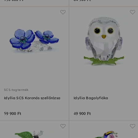
SCS-tag termék
Idyllia SCS Koronás szellőrózsa
Idyllia Bagolyfióka
59 900 Ft
49 900 Ft