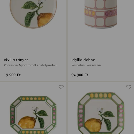
Idyllia tányér
Idyllia doboz
Porcelán, Nyomtatott kristálymotívum,
Porcelán, Rózsaszín
citrom, Bézs
19 900 Ft
94 900 Ft