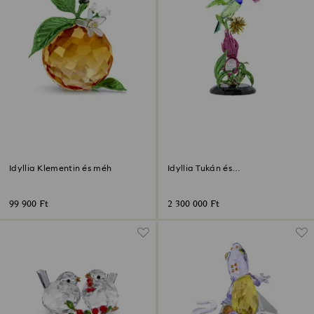
Idyllia Klementin és méh
Idyllia Tukán és
sárkánygyümölcs totem limitált
kiadás
99 900 Ft
2 300 000 Ft