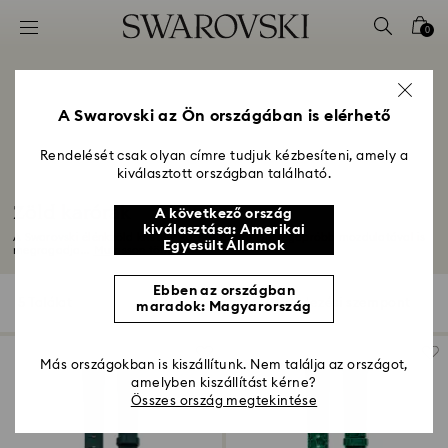
Hozzáférési-kulcs lista
0
0 - Fejléc
1 – Fő tartalom
2 - Lábléc
A Swarovski az Ön országában is elérhető
3 – Szűrés
Rendelését csak olyan címre tudjuk kézbesíteni, amely a
kiválasztott országban található.
4 - keresési találat
Zöld karórák
A következő ország
kiválasztása: Amerikai
A Swarovski élénkzöld kristály karórája csuklója legapróbb mozdulatával is
Egyesült Államok
megragadja...
Mutasson többet
Ebben az országban
5 Találat
szűrő
Rendezési szempont
maradok: Magyarország
szűrő
Rendezési
szempont
Más országokban is kiszállítunk. Nem találja az országot,
amelyben kiszállítást kérne?
Összes ország megtekintése