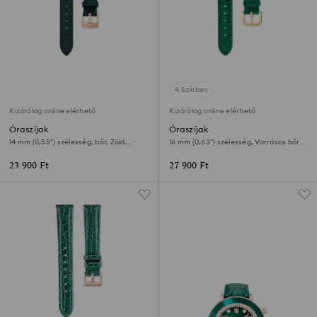
4 Színben
Kizárólag online elérhető
Kizárólag online elérhető
Óraszíjak
Óraszíjak
14 mm (0,55") szélesség, bőr, Zöld,
16 mm (0,63") szélesség, Varrásos bőr,
Rózsaarany árnyalatú felület
Zöld, Arany árnyalatú felület
23 900 Ft
27 900 Ft