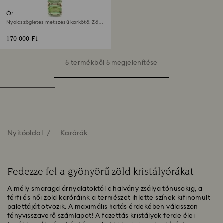
Óra
Nyolcszögletes metszésű karkötő, Zöld,
Pezsgő arany árnyalatú felület
170 000 Ft
5 termékből 5 megjelenítése
Nyitóoldal
Karórák
Fedezze fel a gyönyörű zöld kristályórákat
A mély smaragd árnyalatoktól a halvány zsálya tónusokig, a
férfi és női zöld karóráink a természet ihlette színek kifinomult
palettáját ötvözik. A maximális hatás érdekében válasszon
fényvisszaverő számlapot! A fazettás kristályok ferde élei