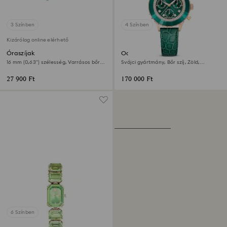
3 Színben
4 Színben
Kizárólag online elérhető
Óraszíjak
Octea chrono óra
16 mm (0,63") szélesség, Varrásos bőr,
Svájci gyártmány, Bőr szíj, Zöld,
Zöld
Rózsaarany árnyalatú felület
27 900 Ft
170 000 Ft
6 Színben