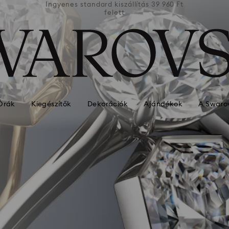
39 960 Ft
Ingyenes standard kiszállítás 39 960 Ft
Ingyenes
felett
Órák
Kiegészítők
Dekorációk
Ajándékok
A Swarov