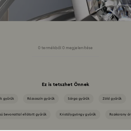
0 termékből 0 megjelenítése
Ez is tetszhet Önnek
k gyűrűk
Rózsaszín gyűrűk
Sárga gyűrűk
Zöld gyűrűk
sú bevonattal ellátott gyűrűk
Kristálygyöngy gyűrűk
Rozéarany ár