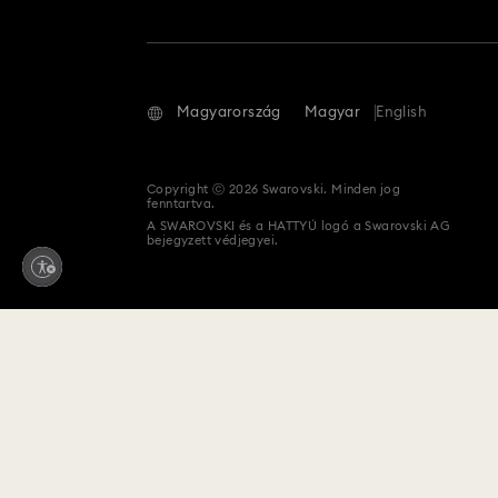
Magyarország
Magyar
English
Copyright ⓒ 2026 Swarovski. Minden jog
fenntartva.
A SWAROVSKI és a HATTYÚ logó a Swarovski AG
bejegyzett védjegyei.