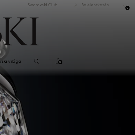
 standard kiszállítás 39 960 Ft
Ingyenes standard kiszállítás
Swarovski Club
Bejelentkezés
felett
felett
0
ski világa
0