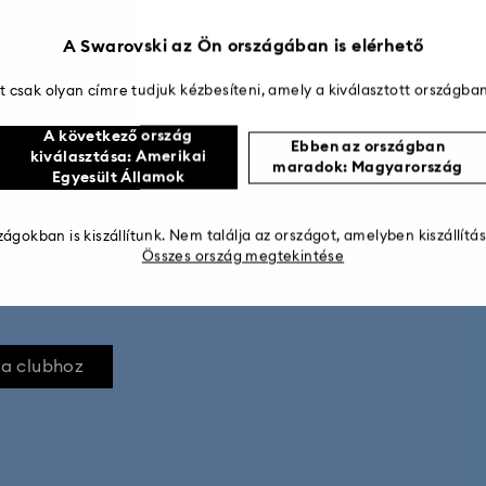
A Swarovski az Ön országában is elérhető
 csak olyan címre tudjuk kézbesíteni, amely a kiválasztott országban
0% kedvezményt* kap
A következő ország
Ebben az országban
kiválasztása: Amerikai
maradok: Magyarország
Egyesült Államok
stílusinspirációkról, ajándékötletekről
on fel a Swarovski Clubba még ma, és
ágokban is kiszállítunk. Nem találja az országot, amelyben kiszállítá
 vásárlása árából (csak a teljes árú
Összes ország megtekintése
s feltételek érvényesek
 a clubhoz