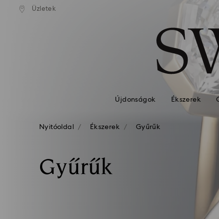
standard kiszállítás 39 960 Ft
Ingyenes standard kiszállítás 
Üzletek
Hozzáférési-kulcs lista
felett
felett
0 - Fejléc
1 – Fő tartalom
2 - Lábléc
3 – Szűrés
4 - keresési találat
Újdonságok
Ékszerek
Nyitóoldal
Ékszerek
Gyűrűk
Gyűrűk