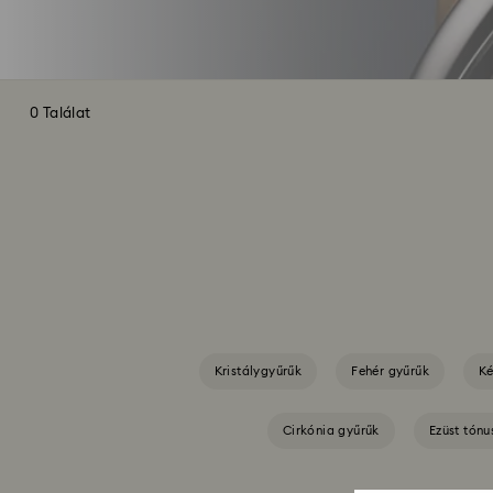
0 Találat
Kristálygyűrűk
Fehér gyűrűk
Ké
Cirkónia gyűrűk
Ezüst tónu