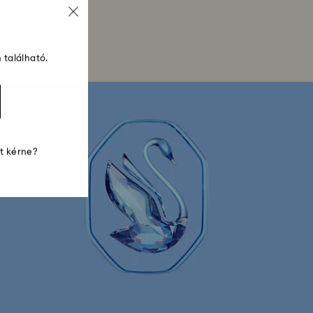
 található.
st kérne?